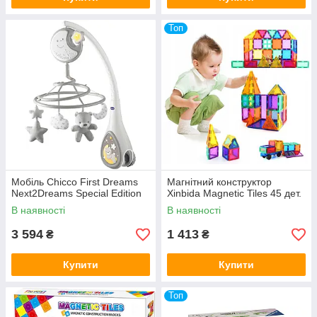
Топ
Мобіль Chicco First Dreams
Магнітний конструктор
Next2Dreams Special Edition
Xinbida Magnetic Tiles 45 дет.
В наявності
В наявності
3 594
1 413
₴
₴
Купити
Купити
Топ