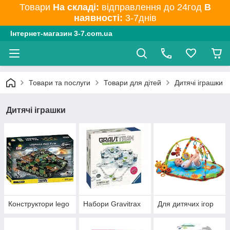
Товари
На складі:
відправлення до 24год
В
наявності:
3-7днів
Інтернет-магазин 3-7.com.ua
Товари та послуги
Товари для дітей
Дитячі іграшки
Дитячі іграшки
Конструктори lego
Набори Gravitrax
Для дитячих ігор