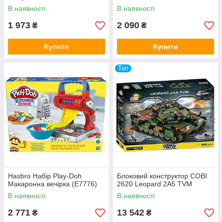
В наявності
В наявності
1 973
2 090
₴
₴
Купити
Купити
Топ
Hasbro Набір Play-Doh
Блоковий конструктор COBI
Макаронна вечірка (E7776)
2620 Leopard 2A5 TVM
В наявності
В наявності
2 771
13 542
₴
₴