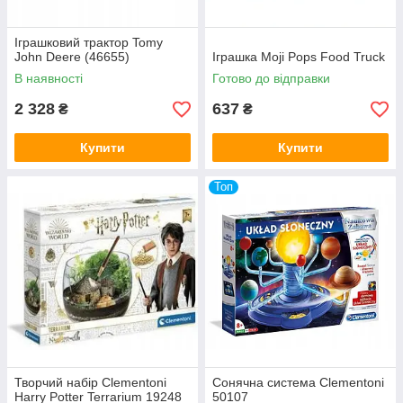
Іграшковий трактор Tomy
John Deere (46655)
Іграшка Moji Pops Food Truck
В наявності
Готово до відправки
2 328
637
₴
₴
Купити
Купити
Топ
Творчий набір Clementoni
Сонячна система Clementoni
Harry Potter Terrarium 19248
50107