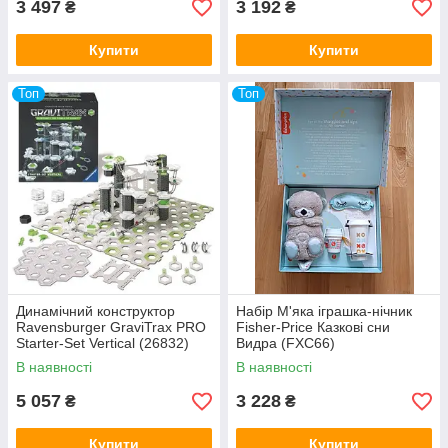
3 497
3 192
₴
₴
Купити
Купити
Топ
Топ
Динамічний конструктор
Набір М'яка іграшка-нічник
Ravensburger GraviTrax PRO
Fisher-Price Казкові сни
Starter-Set Vertical (26832)
Видра (FXC66)
В наявності
В наявності
5 057
3 228
₴
₴
Купити
Купити