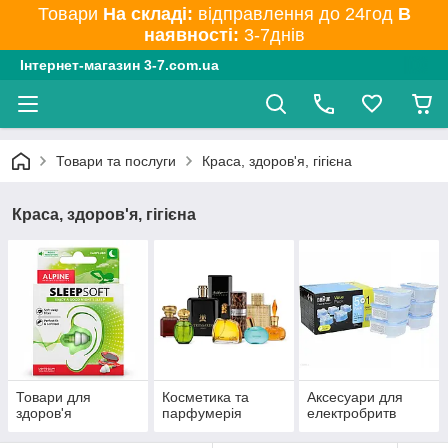
Товари
На складі:
відправлення до 24год
В
наявності:
3-7днів
Інтернет-магазин 3-7.com.ua
Товари та послуги
Краса, здоров'я, гігієна
Краса, здоров'я, гігієна
Товари для
Косметика та
Аксесуари для
здоров'я
парфумерія
електробритв