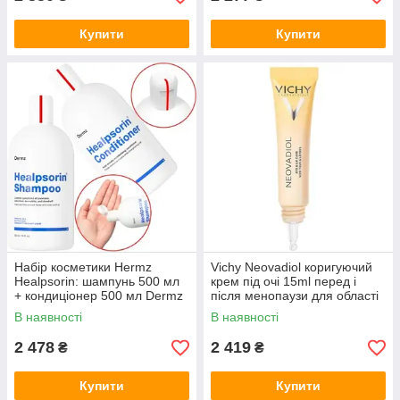
Купити
Купити
Набір косметики Hermz
Vichy Neovadiol коригуючий
Healpsorin: шампунь 500 мл
крем під очі 15ml перед і
+ кондиціонер 500 мл Dermz
після менопаузи для області
для лущення шкіри
навколо очей і губ
В наявності
В наявності
15мл+додатковий подарунок
2 478
2 419
₴
₴
Купити
Купити