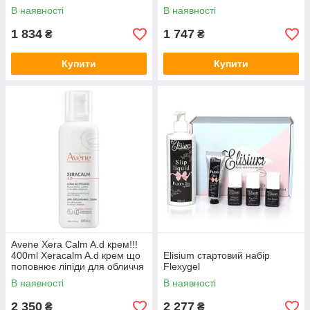
52мл X2 + подарунок
В наявності
В наявності
1 834
1 747
₴
₴
Купити
Купити
Avene Xera Calm A.d крем!!!
400ml Xeracalm A.d крем що
Elisium стартовий набір
поповнює ліпіди для обличчя
Flexygel
та тіла 400 мл
В наявності
В наявності
2 350
2 277
₴
₴