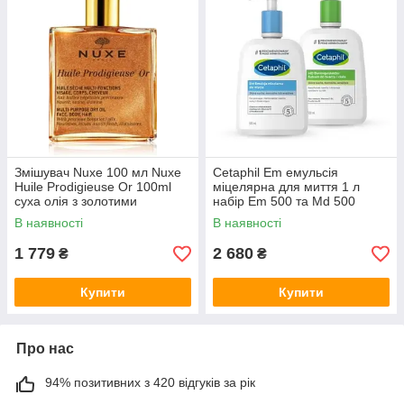
Змішувач Nuxe 100 мл Nuxe
Cetaphil Em емульсія
Huile Prodigieuse Or 100ml
міцелярна для миття 1 л
суха олія з золотими
набір Em 500 та Md 500
частинками
В наявності
В наявності
1 779
2 680
₴
₴
Купити
Купити
Про нас
94% позитивних з 420 відгуків за рік