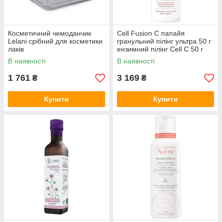
Косметичний чемоданчик
Cell Fusion C папайя
Lelani срібний для косметики
гранульний пілінг ультра 50 г
лаків
ензимний пілінг Cell C 50 г
В наявності
В наявності
1 761
3 169
₴
₴
Купити
Купити