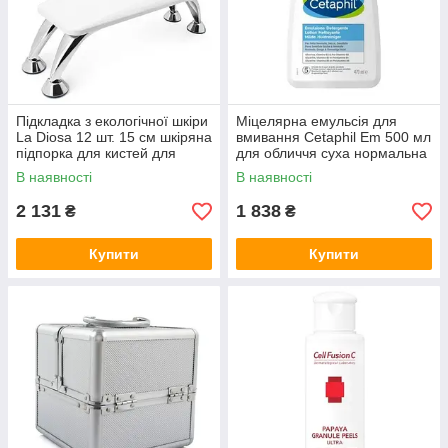
Підкладка з екологічної шкіри
Міцелярна емульсія для
La Diosa 12 шт. 15 см шкіряна
вмивання Cetaphil Em 500 мл
підпорка для кистей для
для обличчя суха нормальна
манікюру і педикюру біла
та чутлива шкіра 470 мл
В наявності
В наявності
2 131
1 838
₴
₴
Купити
Купити