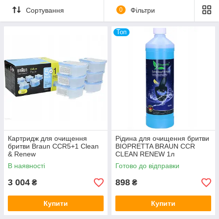
Сортування
0
Фільтри
Топ
Картридж для очищення
Рідина для очищення бритви
бритви Braun CCR5+1 Clean
BIOPRETTA BRAUN CCR
& Renew
CLEAN RENEW 1л
В наявності
Готово до відправки
3 004
898
₴
₴
Купити
Купити