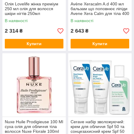
Олія Lovelife жінка преміум
Avène Xeracalm A.d 400 мл
250 мл олія для волосся
бальзам що поповнює ліпіди
шкіри нігтів 250мл
Avene Xera Calm для тіла 400
мл
В наявності
В наявності
2 314
2 643
₴
₴
Купити
Купити
Nuxe Huile Prodigieuse 100 Ml
Cerave набір зволожуючий:
суха олія для обличчя тіла
крем для обличчя Spf 50 та
волосся Nuxe Florale 100ml
сонцезахисний крем Spf 50