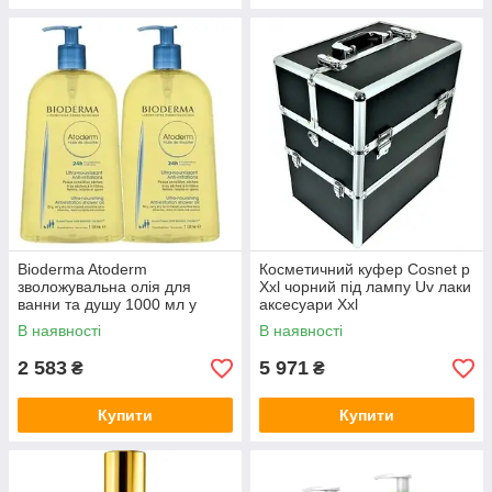
Bioderma Atoderm
Косметичний куфер Cosnet р
зволожувальна олія для
Xxl чорний під лампу Uv лаки
ванни та душу 1000 мл у
аксесуари Xxl
комплекті
В наявності
В наявності
2 583
5 971
₴
₴
Купити
Купити