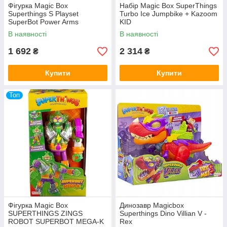
Фігурка Magic Box
Набір Magic Box SuperThings
Superthings S Playset
Turbo Ice Jumpbike + Kazoom
SuperBot Power Arms
KID
Sugarfun
В наявності
В наявності
1 692
2 314
₴
₴
Купити
Купити
Топ
Фігурка Magic Box
Динозавр Magicbox
SUPERTHINGS ZINGS
Superthings Dino Villian V -
ROBOT SUPERBOT MEGA-K
Rex