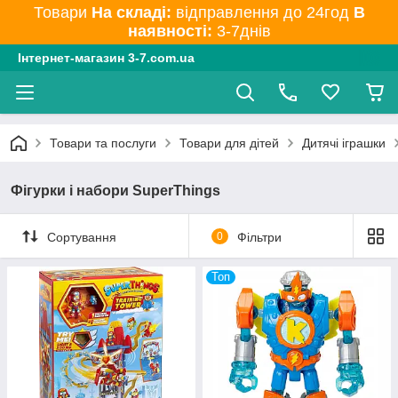
Товари
На складі:
відправлення до 24год
В
наявності:
3-7днів
Інтернет-магазин 3-7.com.ua
Товари та послуги
Товари для дітей
Дитячі іграшки
Фігурки і набори SuperThings
Сортування
0
Фільтри
Топ