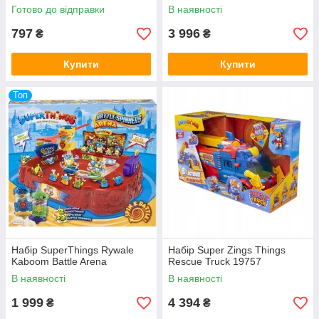
Готово до відправки
В наявності
797
3 996
₴
₴
Купити
Купити
Топ
Набір SuperThings Rywale
Набір Super Zings Things
Kaboom Battle Arena
Rescue Truck 19757
В наявності
В наявності
1 999
4 394
₴
₴