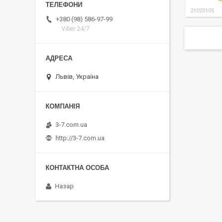
21020105
+380 (98) 586-97-99
Viber 24/7
Львів, Україна
3-7.com.ua
http://3-7.com.ua
Назар