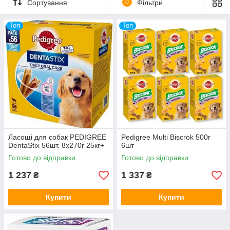
Сортування
0
Фільтри
Топ
Топ
Ласощі для собак PEDIGREE
Pedigree Multi Biscrok 500г
DentaStix 56шт. 8x270г 25кг+
6шт
Готово до відправки
Готово до відправки
1 237
1 337
₴
₴
Купити
Купити