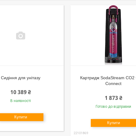
Сидіння для унітазу
Картридж SodaStream CO2 
Connect
10 389 ₴
1 873 ₴
В наявності
Готово до відправки
Купити
Купити
22101869