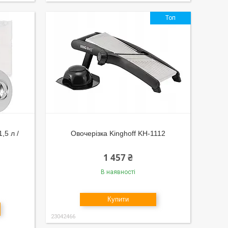
Топ
,5 л /
Овочерізка Kinghoff KH-1112
1 457 ₴
В наявності
Купити
23042466