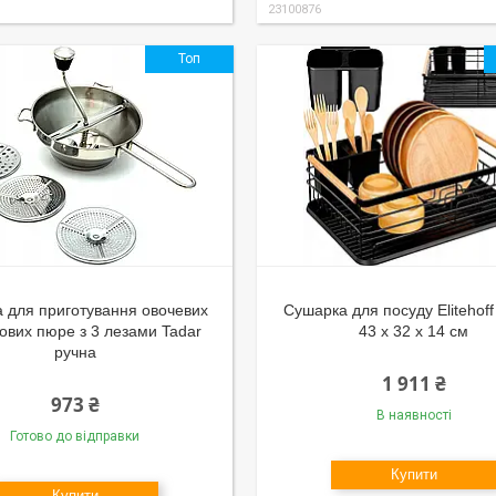
23100876
Топ
 для приготування овочевих
Сушарка для посуду Elitehof
тових пюре з 3 лезами Tadar
43 x 32 x 14 см
ручна
1 911 ₴
973 ₴
В наявності
Готово до відправки
Купити
Купити