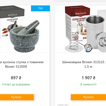
Топ
а кухонна ступка з товкачем
Шинковарка Browin 313115 1
Biowin 312008
1,5 кг
897 ₴
1 907 ₴
Готово до відправки
В наявності
Купити
Купити
23041961