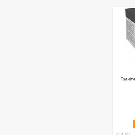
Гранітн
23041857