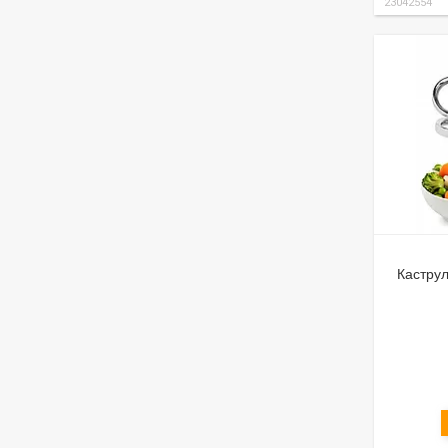
23042554
Каструл