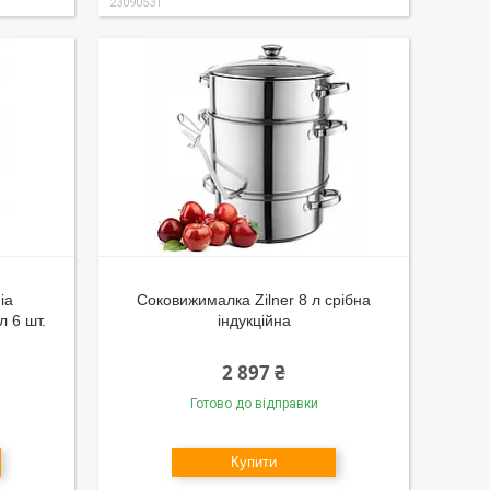
23090531
ia
Соковижималка Zilner 8 л срібна
 6 шт.
індукційна
2 897 ₴
Готово до відправки
Купити