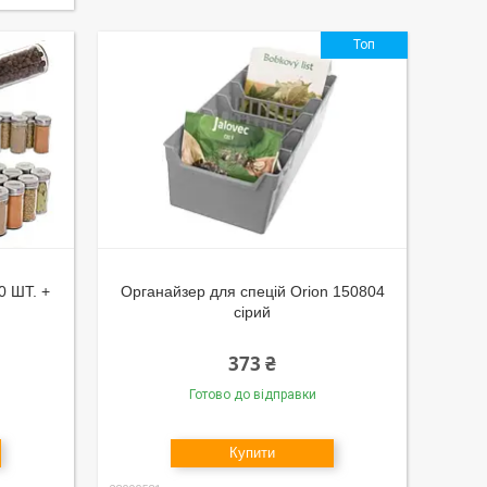
Топ
 ШТ. +
Органайзер для спецій Orion 150804
сірий
373 ₴
Готово до відправки
Купити