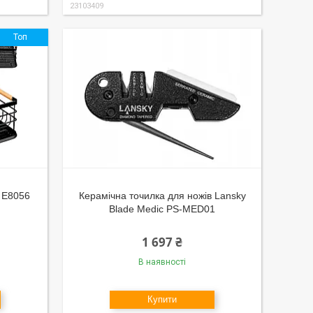
23103409
Топ
f E8056
Керамічна точилка для ножів Lansky
Blade Medic PS-MED01
1 697 ₴
В наявності
Купити