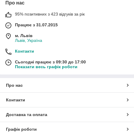
залишається на шкірі кілька хвилин і заспокоює.
Про нас
Серцева нотка надає характером парфумерії. Смороду
95% позитивних з 423 відгуків за рік
стають пальпуватися через десяток або більше хвилин після
розпилення і залишаються на шкірі близько 4 годин. Вони
Працює з 31.07.2015
поєднують у собі всі аромати, щоб створити незвичайний
букет ароматів.
м. Львів
Львів, Україна
Базова нота - фон аромату. Додає глибину до інших ароматів
Контакти
і вивільняється повільно.
Сьогодні працює з 09:30 до 17:00
Показати весь графік роботи
Про нас
Контакти
Доставка та оплата
Графік роботи