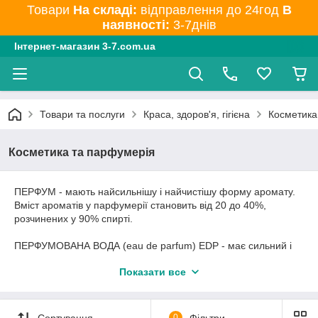
Товари
На складі:
відправлення до 24год
В
наявності:
3-7днів
Інтернет-магазин 3-7.com.ua
Товари та послуги
Краса, здоров'я, гігієна
Косметика
Косметика та парфумерія
ПЕРФУМ - мають найсильнішу і найчистішу форму аромату.
Вміст ароматів у парфумерії становить від 20 до 40%,
розчинених у 90% спирті.
ПЕРФУМОВАНА ВОДА (eau de parfum) EDP - має сильний і
тривалий аромат. Вміст ароматів у парфумованих водах
Показати все
становить від 10 до 15%, розчинених у 90% спирті.
ТУАЛЕТНА ВОДА - має тонкий і свіжий аромат. Вміст ароматів
у туалетній води коливається від 5 до 10%, розчинених у 85%
Сортування
0
Фільтри