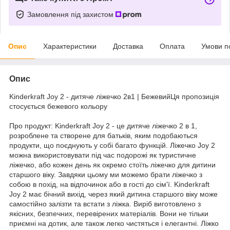
Замовлення під захистом
Опис
Характеристики
Доставка
Оплата
Умови п
Опис
Kinderkraft Joy 2 - дитяче ліжечко 2в1 | БежевийЦя пропозиція
стосується бежевого кольору
Про продукт: Kinderkraft Joy 2 - це дитяче ліжечко 2 в 1,
розроблене та створене для батьків, яким подобаються
продукти, що поєднують у собі багато функцій. Ліжечко Joy 2
можна використовувати під час подорожі як туристичне
ліжечко, або кожен день як окремо стоїть ліжечко для дитини
старшого віку. Завдяки цьому ми можемо брати ліжечко з
собою в похід, на відпочинок або в гості до сім'ї. Kinderkraft
Joy 2 має бічний вихід, через який дитина старшого віку може
самостійно залізти та встати з ліжка. Виріб виготовлено з
якісних, безпечних, перевірених матеріалів. Вони не тільки
приємні на дотик, але також легко чистяться і елегантні. Ліжко