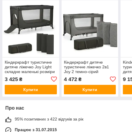
Кіндеркрафт туристичне
Кіндеркрафт дитяче
Kind
дитяче ліжечко Joy Light
туристичне ліжечко 2в1
тури
складне маленькі розміри
Joy 2 темно-сірий
дитя
сумка
люль
3 425
4 472
9 1
₴
₴
швид
рівн
Купити
Купити
Про нас
95% позитивних з 422 відгуків за рік
Працює з 31.07.2015