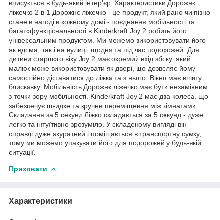
вписується в будь-який інтер'єр. Характеристики Дорожнє
ліжечко 2 в 1 Дорожнє ліжечко - це продукт, який рано чи пізно
стане в нагоді в кожному домі - поєднання мобільності та
багатофункціональності в Kinderkraft Joy 2 робить його
універсальним продуктом. Ми можемо використовувати його
як вдома, так і на вулиці, щодня та під час подорожей. Для
дитини старшого віку Joy 2 має окремий вхід збоку, який
малюк може використовувати як двері, що дозволяє йому
самостійно діставатися до ліжка та з нього. Вікно має вшиту
блискавку. Мобільність Дорожнє ліжечко має бути незамінним
з точки зору мобільності. Kinderkraft Joy 2 має два колеса, що
забезпечує швидке та зручне переміщення між кімнатами.
Складання за 5 секунд Ліжко складається за 5 секунд - дуже
легко та інтуїтивно зрозуміло. У складеному вигляді він
справді дуже акуратний і поміщається в транспортну сумку,
тому ми можемо упакувати його для подорожей у будь-якій
ситуації.
Приховати
Характеристики