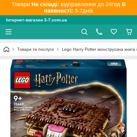
Товари
На складі:
відправлення до 24год
В
наявності:
3-7днів
Інтернет-магазин 3-7.com.ua
Товари та послуги
Lego Harry Potter монструозна книга 