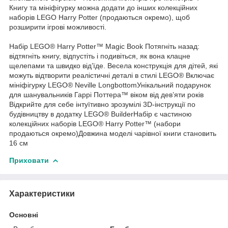
Книгу та мініфігурку можна додати до інших колекційних
наборів LEGO Harry Potter (продаються окремо), щоб
розширити ігрові можливості.
Набір LEGO® Harry Potter™ Magic Book Потягніть назад:
відтягніть книгу, відпустіть і подивіться, як вона клацне
щелепами та швидко від’їде. Весела конструкція для дітей, які
можуть відтворити реалістичні деталі в стилі LEGO® Включає
мініфігурку LEGO® Neville LongbottomУнікальний подарунок
для шанувальників Гаррі Поттера™ віком від дев’яти років
Відкрийте для себе інтуїтивно зрозумілі 3D-інструкції по
будівництву в додатку LEGO® BuilderНабір є частиною
колекційних наборів LEGO® Harry Potter™ (набори
продаються окремо)Довжина моделі чарівної книги становить
16 см
Приховати
Характеристики
Основні