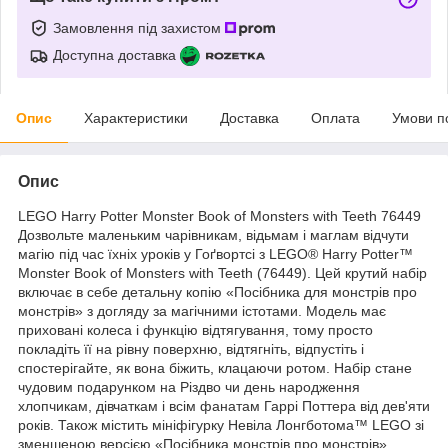
Замовлення під захистом
Доступна доставка
Опис
Характеристики
Доставка
Оплата
Умови п
Опис
LEGO Harry Potter Monster Book of Monsters with Teeth 76449
Дозвольте маленьким чарівникам, відьмам і маглам відчути
магію під час їхніх уроків у Гоґвортсі з LEGO® Harry Potter™
Monster Book of Monsters with Teeth (76449). Цей крутий набір
включає в себе детальну копію «Посібника для монстрів про
монстрів» з догляду за магічними істотами. Модель має
приховані колеса і функцію відтягування, тому просто
покладіть її на рівну поверхню, відтягніть, відпустіть і
спостерігайте, як вона біжить, клацаючи ротом. Набір стане
чудовим подарунком на Різдво чи день народження
хлопчикам, дівчаткам і всім фанатам Гаррі Поттера від дев'яти
років. Також містить мініфігурку Невіла Лонгботома™ LEGO зі
зменшеною версією «Посібника монстрів про монстрів».