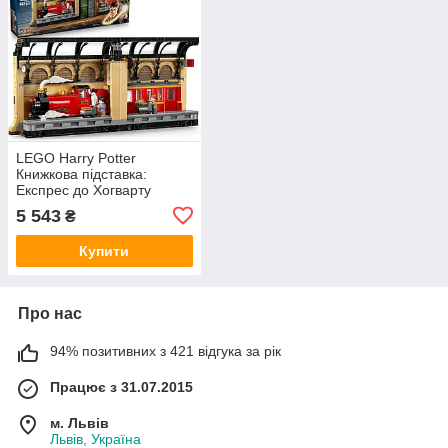
LEGO Harry Potter
Книжкова підставка:
Експрес до Хогварту
підставка для книг і
5 543
₴
іграшка для 10-річних
колекційна модель декор
Купити
для
Про нас
94% позитивних з 421 відгука за рік
Працює з 31.07.2015
м. Львів
Львів, Україна