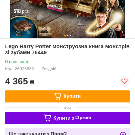
Lego Harry Potter монструозна книга монстрів
зі зубами 76449
В наявності
Код: 26026982
Роздріб
4 365
₴
Купити
або
Купити з
Що таке купити з Пром?