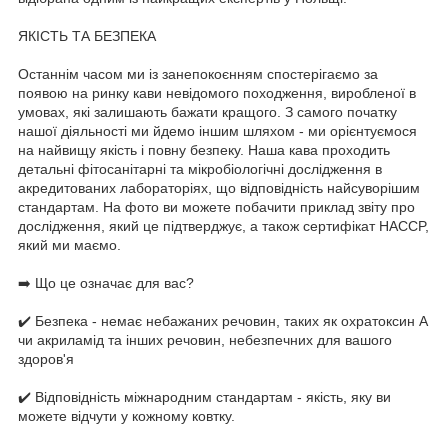
ЯКІСТЬ ТА БЕЗПЕКА
Останнім часом ми із занепокоєнням спостерігаємо за
появою на ринку кави невідомого походження, виробленої в
умовах, які залишають бажати кращого. З самого початку
нашої діяльності ми йдемо іншим шляхом - ми орієнтуємося
на найвищу якість і повну безпеку. Наша кава проходить
детальні фітосанітарні та мікробіологічні дослідження в
акредитованих лабораторіях, що відповідність найсуворішим
стандартам. На фото ви можете побачити приклад звіту про
дослідження, який це підтверджує, а також сертифікат HACCP,
який ми маємо.
➡️ Що це означає для вас?
✔️ Безпека - немає небажаних речовин, таких як охратоксин А
чи акриламід та інших речовин, небезпечних для вашого
здоров'я
✔️ Відповідність міжнародним стандартам - якість, яку ви
можете відчути у кожному ковтку.