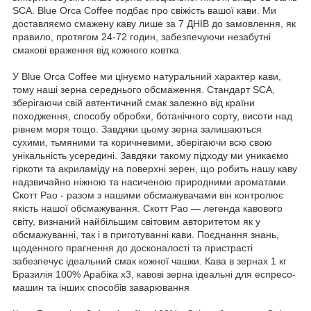
SCA. Blue Orca Coffee подбає про свіжість вашої кави. Ми
доставляємо смажену каву лише за 7 ДНІВ до замовлення, як
правило, протягом 24-72 годин, забезпечуючи незабутні
смакові враження від кожного ковтка.
У Blue Orca Coffee ми цінуємо натуральний характер кави,
тому наші зерна середнього обсмаження. Стандарт SCA,
зберігаючи свій автентичний смак залежно від країни
походження, способу обробки, ботанічного сорту, висоти над
рівнем моря тощо. Завдяки цьому зерна залишаються
сухими, тьмяними та коричневими, зберігаючи всю свою
унікальність усередині. Завдяки такому підходу ми уникаємо
гіркоти та акриламіду на поверхні зерен, що робить нашу каву
надзвичайно ніжною та насиченою природними ароматами.
Скотт Рао - разом з нашими обсмажувачами він контролює
якість нашої обсмажування. Скотт Рао — легенда кавового
світу, визнаний найбільшим світовим авторитетом як у
обсмажуванні, так і в приготуванні кави. Поєднання знань,
щоденного прагнення до досконалості та пристрасті
забезпечує ідеальний смак кожної чашки. Кава в зернах 1 кг
Бразилія 100% Арабіка x3, кавові зерна ідеальні для еспресо-
машин та інших способів заварювання