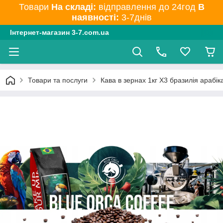
Товари
На складі:
відправлення до 24год
В
наявності:
3-7днів
Інтернет-магазин 3-7.com.ua
Товари та послуги
Кава в зернах 1кг X3 бразилія арабі