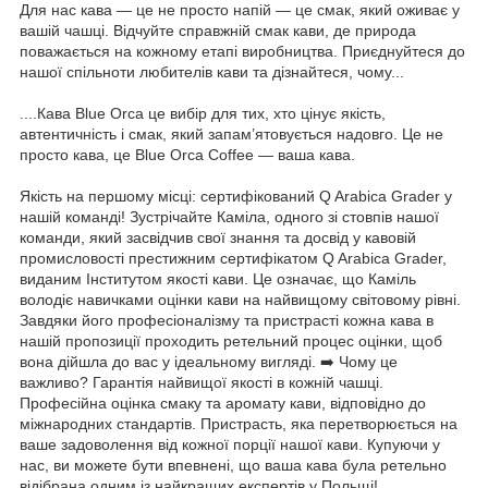
Для нас кава — це не просто напій — це смак, який оживає у
вашій чашці. Відчуйте справжній смак кави, де природа
поважається на кожному етапі виробництва. Приєднуйтеся до
нашої спільноти любителів кави та дізнайтеся, чому...
....Кава Blue Orca це вибір для тих, хто цінує якість,
автентичність і смак, який запам’ятовується надовго. Це не
просто кава, це Blue Orca Coffee — ваша кава.
Якість на першому місці: сертифікований Q Arabica Grader у
нашій команді! Зустрічайте Каміла, одного зі стовпів нашої
команди, який засвідчив свої знання та досвід у кавовій
промисловості престижним сертифікатом Q Arabica Grader,
виданим Інститутом якості кави. Це означає, що Каміль
володіє навичками оцінки кави на найвищому світовому рівні.
Завдяки його професіоналізму та пристрасті кожна кава в
нашій пропозиції проходить ретельний процес оцінки, щоб
вона дійшла до вас у ідеальному вигляді. ➡️ Чому це
важливо? Гарантія найвищої якості в кожній чашці.
Професійна оцінка смаку та аромату кави, відповідно до
міжнародних стандартів. Пристрасть, яка перетворюється на
ваше задоволення від кожної порції нашої кави. Купуючи у
нас, ви можете бути впевнені, що ваша кава була ретельно
відібрана одним із найкращих експертів у Польщі!