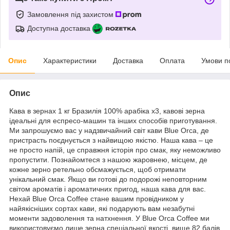
Замовлення під захистом
Доступна доставка
Опис
Характеристики
Доставка
Оплата
Умови п
Опис
Кава в зернах 1 кг Бразилія 100% арабіка x3, кавові зерна
ідеальні для еспресо-машин та інших способів приготування.
Ми запрошуємо вас у надзвичайний світ кави Blue Orca, де
пристрасть поєднується з найвищою якістю. Наша кава – це
не просто напій, це справжня історія про смак, яку неможливо
пропустити. Познайомтеся з нашою жаровнею, місцем, де
кожне зерно ретельно обсмажується, щоб отримати
унікальний смак. Якщо ви готові до подорожі неповторним
світом ароматів і ароматичних пригод, наша кава для вас.
Нехай Blue Orca Coffee стане вашим провідником у
найякісніших сортах кави, які подарують вам незабутні
моменти задоволення та натхнення. У Blue Orca Coffee ми
використовуємо лише зерна спеціальної якості, вище 82 балів