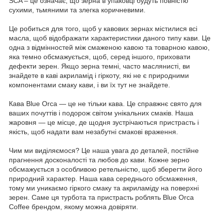
SCA – це означає, що зерна в упаковці будуть повністю
сухими, тьмяними та злегка коричневими.
Це робиться для того, щоб у кавових зернах містилися всі
масла, щоб відображати характеристики даного типу кави. Це
одна з відмінностей між смаженою кавою та товарною кавою,
яка темно обсмажується, щоб, серед іншого, приховати
дефекти зерен. Якщо зерна темні, часто маслянисті, ви
знайдете в каві акриламід і гіркоту, які не є природними
компонентами смаку кави, і ви їх тут не знайдете.
Кава Blue Orca — це не тільки кава. Це справжнє свято для
ваших почуттів і подорож світом унікальних смаків. Наша
жаровня — це місце, де щодня зустрічаються пристрасть і
якість, щоб надати вам незабутні смакові враження.
Чим ми виділяємося? Це наша увага до деталей, постійне
прагнення досконалості та любов до кави. Кожне зерно
обсмажується з особливою ретельністю, щоб зберегти його
природний характер. Наша кава середнього обсмаження,
тому ми уникаємо гіркого смаку та акриламіду на поверхні
зерен. Саме ця турбота та пристрасть роблять Blue Orca
Coffee брендом, якому можна довіряти.