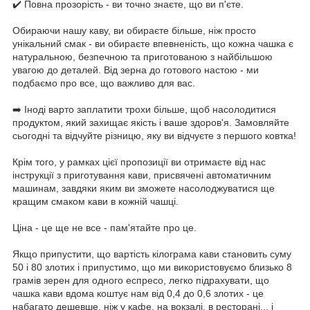
✔️ Повна прозорість - ви точно знаєте, що ви п'єте.
Обираючи нашу каву, ви обираєте більше, ніж просто
унікальний смак - ви обираєте впевненість, що кожна чашка є
натуральною, безпечною та приготованою з найбільшою
увагою до деталей. Від зерна до готового настою - ми
подбаємо про все, що важливо для вас.
➡️ Іноді варто заплатити трохи більше, щоб насолодитися
продуктом, який захищає якість і ваше здоров'я. Замовляйте
сьогодні та відчуйте різницю, яку ви відчуєте з першого ковтка!
Крім того, у рамках цієї пропозиції ви отримаєте від нас
інструкції з приготування кави, присвячені автоматичним
машинам, завдяки яким ви зможете насолоджуватися ще
кращим смаком кави в кожній чашці.
Ціна - це ще не все - пам'ятайте про це.
Якщо припустити, що вартість кілограма кави становить суму
50 і 80 злотих і припустимо, що ми використовуємо близько 8
грамів зерен для одного еспресо, легко підрахувати, що
чашка кави вдома коштує нам від 0,4 до 0,6 злотих - це
набагато дешевше, ніж у кафе, на вокзалі, в ресторані... і