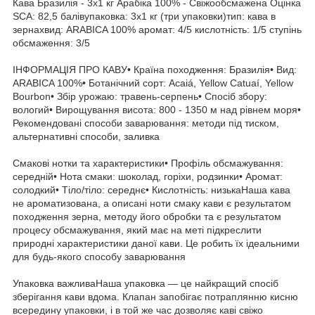
Кава Бразилія - 3x1 кг Арабіка 100% - Свіжообсмажена Оцінка
SCA: 82,5 балівупаковка: 3x1 кг (три упаковки)тип: кава в
зернахвид: ARABICA 100% аромат: 4/5 кислотність: 1/5 ступінь
обсмаження: 3/5
ІНФОРМАЦІЯ ПРО КАВУ• Країна походження: Бразилія• Вид:
ARABICA 100%• Ботанічний сорт: Acaiá, Yellow Catuaí, Yellow
Bourbon• Збір урожаю: травень-серпень• Спосіб збору:
вологий• Вирощування висота: 800 - 1350 м над рівнем моря•
Рекомендовані способи заварювання: методи під тиском,
альтернативні способи, заливка
Смакові нотки та характеристики• Профіль обсмажування:
середній• Нота смаки: шоколад, горіхи, родзинки• Аромат:
солодкий• Тіло/тіло: середнє• Кислотність: низькаНаша кава
не ароматизована, а описані ноти смаку кави є результатом
походження зерна, методу його обробки та є результатом
процесу обсмажування, який має на меті підкреслити
природні характеристики даної кави. Це робить їх ідеальними
для будь-якого способу заварювання
Упаковка важливаНаша упаковка — це найкращий спосіб
зберігання кави вдома. Клапан запобігає потраплянню кисню
всередину упаковки, і в той же час дозволяє каві свіжо