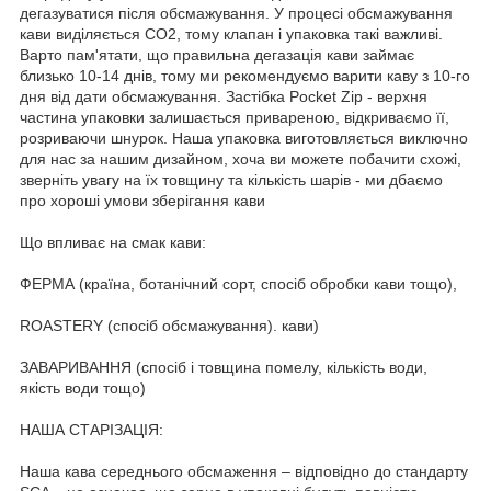
дегазуватися після обсмажування. У процесі обсмажування
кави виділяється CO2, тому клапан і упаковка такі важливі.
Варто пам'ятати, що правильна дегазація кави займає
близько 10-14 днів, тому ми рекомендуємо варити каву з 10-го
дня від дати обсмажування. Застібка Pocket Zip - верхня
частина упаковки залишається привареною, відкриваємо її,
розриваючи шнурок. Наша упаковка виготовляється виключно
для нас за нашим дизайном, хоча ви можете побачити схожі,
зверніть увагу на їх товщину та кількість шарів - ми дбаємо
про хороші умови зберігання кави
Що впливає на смак кави:
ФЕРМА (країна, ботанічний сорт, спосіб обробки кави тощо),
ROASTERY (спосіб обсмажування). кави)
ЗАВАРИВАННЯ (спосіб і товщина помелу, кількість води,
якість води тощо)
НАША СТАРІЗАЦІЯ:
Наша кава середнього обсмаження – відповідно до стандарту