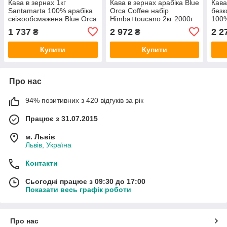
Кава в зернах 1кг
Кава в зернах арабіка Blue
Кава
Santamarta 100% арабіка
Orca Coffee набір
безк
свіжообсмажена Blue Orca
Himba+toucano 2кг 2000г
100%
+
1кг X2 свіжообсмажена
1 737
2 972
2 2
₴
₴
100% бонус
Купити
Купити
Про нас
94% позитивних з 420 відгуків за рік
Працює з 31.07.2015
м. Львів
Львів, Україна
Контакти
Сьогодні працює з 09:30 до 17:00
Показати весь графік роботи
Про нас