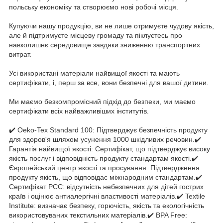
польську економіку та створюємо нові робочі місця.
Купуючи нашу продукцію, ви не лише отримуєте чудову якість,
але й підтримуєте місцеву громаду та піклуєтесь про
навколишнє середовище завдяки зниженню транспортних
витрат.
Усі використані матеріали найвищої якості та мають
сертифікати, і, перш за все, вони безпечні для вашої дитини.
Ми маємо безкомпромісний підхід до безпеки, ми маємо
сертифікати всіх найважливіших інститутів.
✔️ Oeko-Tex Standard 100: Підтверджує безпечність продукту
для здоров'я шляхом усунення 1000 шкідливих речовин.✔️
Гарантія найвищої якості: Сертифікат, що підтверджує високу
якість послуг і відповідність продукту стандартам якості.✔️
Європейський центр якості та просування: Підтвердження
продукту якість, що відповідає міжнародним стандартам.✔️
Сертифікат PCC: відсутність небезпечних для дітей гострих
країв і оцінює антиалергічні властивості матеріалів.✔️ Textile
Institute: визначає безпеку, горючість, якість та екологічність
використовуваних текстильних матеріалів.✔️ BPA Free: