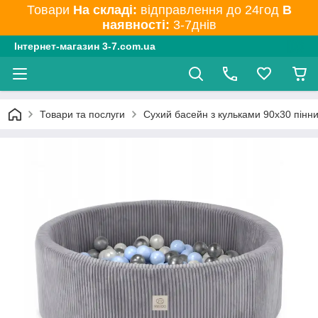
Товари
На складі:
відправлення до 24год
В
наявності:
3-7днів
Інтернет-магазин 3-7.com.ua
Товари та послуги
Сухий басейн з кульками 90x30 пінни