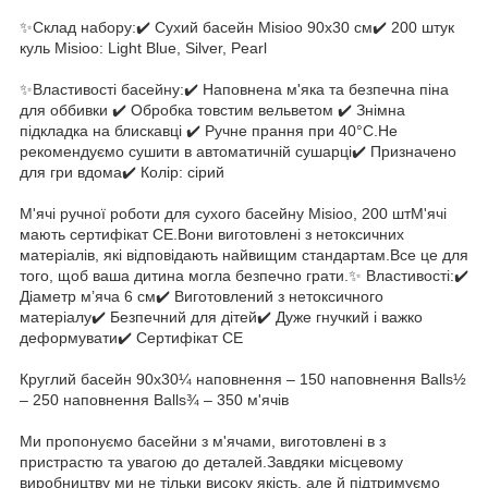
✨Склад набору:✔️ Сухий басейн Misioo 90х30 см✔️ 200 штук
куль Misioo: Light Blue, Silver, Pearl
✨Властивості басейну:✔️ Наповнена м'яка та безпечна піна
для оббивки ✔️ Обробка товстим вельветом ✔️ Знімна
підкладка на блискавці ✔️ Ручне прання при 40°C.Не
рекомендуємо сушити в автоматичній сушарці✔️ Призначено
для гри вдома✔️ Колір: сірий
М'ячі ручної роботи для сухого басейну Misioo, 200 штМ'ячі
мають сертифікат CE.Вони виготовлені з нетоксичних
матеріалів, які відповідають найвищим стандартам.Все це для
того, щоб ваша дитина могла безпечно грати.✨ Властивості:✔️
Діаметр м’яча 6 см✔️ Виготовлений з нетоксичного
матеріалу✔️ Безпечний для дітей✔️ Дуже гнучкий і важко
деформувати✔️ Сертифікат CE
Круглий басейн 90x30¼ наповнення – 150 наповнення Balls½
– 250 наповнення Balls¾ – 350 м'ячів
Ми пропонуємо басейни з м'ячами, виготовлені в з
пристрастю та увагою до деталей.Завдяки місцевому
виробництву ми не тільки високу якість, але й підтримуємо