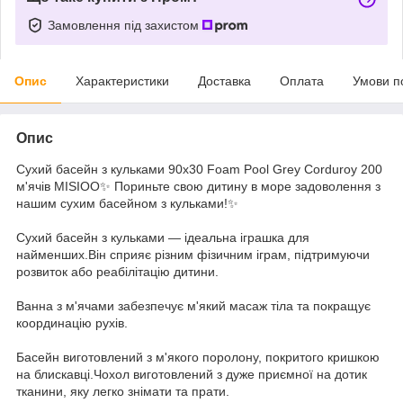
Замовлення під захистом
Опис
Характеристики
Доставка
Оплата
Умови п
Опис
Сухий басейн з кульками 90x30 Foam Pool Grey Corduroy 200
м'ячів MISIOO✨ Пориньте свою дитину в море задоволення з
нашим сухим басейном з кульками!✨
Сухий басейн з кульками — ідеальна іграшка для
найменших.Він сприяє різним фізичним іграм, підтримуючи
розвиток або реабілітацію дитини.
Ванна з м'ячами забезпечує м'який масаж тіла та покращує
координацію рухів.
Басейн виготовлений з м'якого поролону, покритого кришкою
на блискавці.Чохол виготовлений з дуже приємної на дотик
тканини, яку легко знімати та прати.