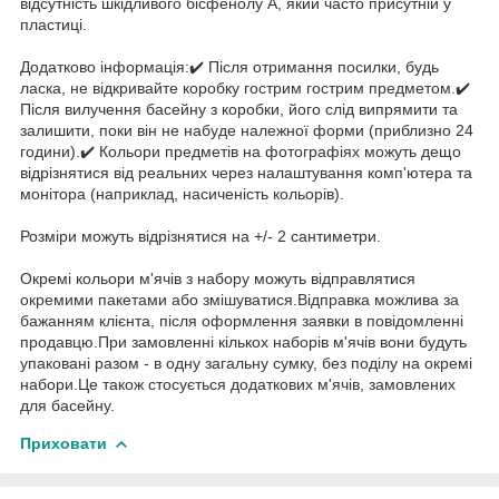
відсутність шкідливого бісфенолу А, який часто присутній у
пластиці.
Додатково інформація:✔️ Після отримання посилки, будь
ласка, не відкривайте коробку гострим гострим предметом.✔️
Після вилучення басейну з коробки, його слід випрямити та
залишити, поки він не набуде належної форми (приблизно 24
години).✔️ Кольори предметів на фотографіях можуть дещо
відрізнятися від реальних через налаштування комп'ютера та
монітора (наприклад, насиченість кольорів).
Розміри можуть відрізнятися на +/- 2 сантиметри.
Окремі кольори м'ячів з набору можуть відправлятися
окремими пакетами або змішуватися.Відправка можлива за
бажанням клієнта, після оформлення заявки в повідомленні
продавцю.При замовленні кількох наборів м'ячів вони будуть
упаковані разом - в одну загальну сумку, без поділу на окремі
набори.Це також стосується додаткових м'ячів, замовлених
для басейну.
Приховати