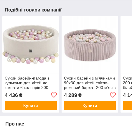
Подібні товари компанії
Сухий басейн-пагода з
Сухий басейн з м'ячиками
Сухи
кульками для дітей до
90x30 для дітей світло-
200 
кімнати 6 кольорів 200
рожевий бархат 200 м'ячів
біли
м'ячиків бархат
Misioo
роже
4 436
4 289
4 1
₴
₴
Купити
Купити
Про нас