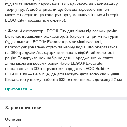
будівлі та цікавих персонажів, які надихають на необмежену
творчу гру. А щоб отримати ще більше задоволення, ви
можете поєднати цю конструкторну машину з іншими із серії
LEGO City (продаються окремо).
• Жовтий екскаватор LEGO® City для віком від восьми років•
Включає іграшковий екскаватор, 2 бар’єри та три мініфігурки
будівельника LEGO®• Екскаватор має чіпкі гусениці,
багатофункціональну стрілу та кабіну водія, що обертається
на 360 градусів• Аксесуари включають відбійний молоток і
рація• Подаруйте цей набір на день народження чи свято
дітям віком від восьми років• Набір LEGO® Excavator
постачається з 3D-інструкціями в додатку LEGO Builder•
LEGO® City — це місце, де діти можуть дати волю своїй уяві•
Екскаватор у цьому наборі з 633 елементів має довжину 32 см
Приховати
Характеристики
Основні