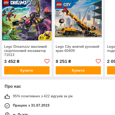
Lego Dreamzzz жахливий
Lego City жовтий рухомий
Lego
скорпіоновий екскаватор
кран 60409
подо
71513
3 452
8 251
2 0
₴
₴
Купити
Купити
Про нас
95% позитивних з 422 відгуків за рік
Працює з 31.07.2015
м. Львів