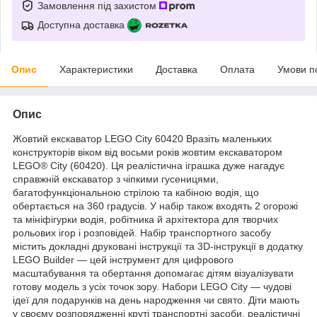
Замовлення під захистом
Доступна доставка
Опис
Характеристики
Доставка
Оплата
Умови п
Опис
Жовтий екскаватор LEGO City 60420 Вразіть маленьких
конструкторів віком від восьми років жовтим екскаватором
LEGO® City (60420). Ця реалістична іграшка дуже нагадує
справжній екскаватор з чіпкими гусеницями,
багатофункціональною стрілою та кабіною водія, що
обертається на 360 градусів. У набір також входять 2 огорожі
та мініфігурки водія, робітника й архітектора для творчих
рольових ігор і розповідей. Набір транспортного засобу
містить докладні друковані інструкції та 3D-інструкції в додатку
LEGO Builder — цей інструмент для цифрового
масштабування та обертання допомагає дітям візуалізувати
готову модель з усіх точок зору. Набори LEGO City — чудові
ідеї для подарунків на день народження чи свято. Діти мають
у своєму розпорядженні круті транспортні засоби, реалістичні