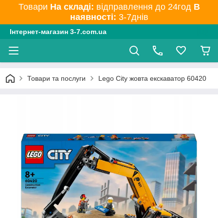
Товари
На складі:
відправлення до 24год
В
наявності:
3-7днів
Інтернет-магазин 3-7.com.ua
Товари та послуги
Lego City жовта екскаватор 60420