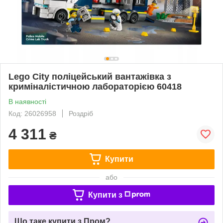
Lego City поліцейський вантажівка з
криміналістичною лабораторією 60418
В наявності
Код: 26026958
Роздріб
4 311
₴
Купити
або
Купити з
Що таке купити з Пром?