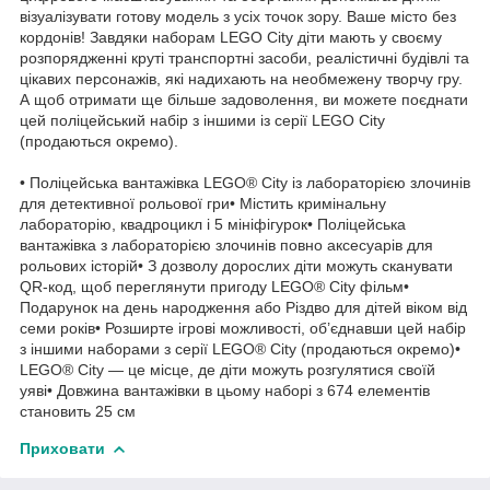
візуалізувати готову модель з усіх точок зору. Ваше місто без
кордонів! Завдяки наборам LEGO City діти мають у своєму
розпорядженні круті транспортні засоби, реалістичні будівлі та
цікавих персонажів, які надихають на необмежену творчу гру.
А щоб отримати ще більше задоволення, ви можете поєднати
цей поліцейський набір з іншими із серії LEGO City
(продаються окремо).
• Поліцейська вантажівка LEGO® City із лабораторією злочинів
для детективної рольової гри• Містить кримінальну
лабораторію, квадроцикл і 5 мініфігурок• Поліцейська
вантажівка з лабораторією злочинів повно аксесуарів для
рольових історій• З дозволу дорослих діти можуть сканувати
QR-код, щоб переглянути пригоду LEGO® City фільм•
Подарунок на день народження або Різдво для дітей віком від
семи років• Розширте ігрові можливості, об’єднавши цей набір
з іншими наборами з серії LEGO® City (продаються окремо)•
LEGO® City — це місце, де діти можуть розгулятися своїй
уяві• Довжина вантажівки в цьому наборі з 674 елементів
становить 25 см
Приховати