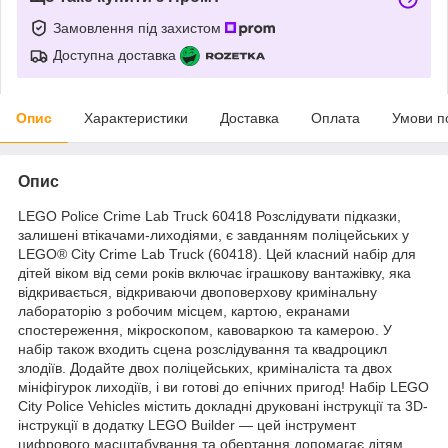
Замовлення під захистом
Доступна доставка
Опис
Характеристики
Доставка
Оплата
Умови п
Опис
LEGO Police Crime Lab Truck 60418 Розслідувати підказки,
залишені втікачами-лиходіями, є завданням поліцейських у
LEGO® City Crime Lab Truck (60418). Цей класний набір для
дітей віком від семи років включає іграшкову вантажівку, яка
відкривається, відкриваючи двоповерхову кримінальну
лабораторію з робочим місцем, картою, екранами
спостереження, мікроскопом, кавоваркою та камерою. У
набір також входить сцена розслідування та квадроцикл
злодіїв. Додайте двох поліцейських, криміналіста та двох
мініфігурок лиходіїв, і ви готові до епічних пригод! Набір LEGO
City Police Vehicles містить докладні друковані інструкції та 3D-
інструкції в додатку LEGO Builder — цей інструмент
цифрового масштабування та обертання допомагає дітям