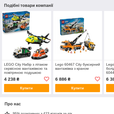
Подібні товари компанії
LEGO City Набір з літаком
Lego 60467 City буксирний
Lego
сервісною вантажівкою та
вантажівка з краном
болі
повітряною подушкою
604
інтерактивні іграшки для
4 238
6 886
6 3
₴
₴
дітей 7+ 60505
Купити
Купити
Про нас
95% позитивних з 423 відгуків за рік