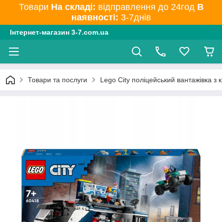
Товари
На складі:
відправлення до 24год
В
наявності:
3-7днів
Інтернет-магазин 3-7.com.ua
Товари та послуги
Lego City поліцейський вантажівка з