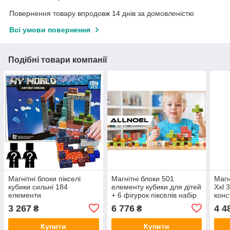
Повернення товару впродовж 14 днів за домовленістю
Всі умови повернення
Подібні товари компанії
Магнітні блоки пікселі
Магнітні блоки 501
Магн
кубики сильні 184
елементу кубики для дітей
Xxl 
елементи
+ 6 фігурок пікселів набір
конс
фігу
3 267
6 776
4 4
₴
₴
Купити
Купити