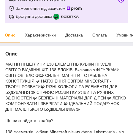
Замовлення під захистом
Доступна доставка
Опис
Характеристики
Доставка
Оплата
Умови п
Опис
МАГНІТНІ ЦЕГЛИНИ 138 ЕЛЕМЕНТІВ КУБІКИ ПІКСЕЛІ
СВІТЛО ВІДМІННІ ХІТ 138 БЛОКІВ, Включно з ФІГУРКАМИ
СВІТЛОВІ БЛОКИ🧩 СИЛЬНІ МАГНІТИ - СТАБІЛЬНА
КОНСТРУКЦІЯ 🧩 НАТХНЕННЯ СВІТОМ MINECRAFT -
ТВОРЧІ РОЗВАГИ🧩 РІЗНІ КОЛЬОРИ ТА ЕЛЕМЕНТИ ДЛЯ
БУДУВАННЯ 🧩 СПРИЯЄ РОЗВИТКУ УЯВИ ТА РУЧНИХ
ЗДІБНОСТЕЙ 🧩 БЕЗПЕЧНІ МАТЕРІАЛИ ДЛЯ ДІТЕЙ 🧩 ЛЕГКО
КОМПОНУВАТИ І ЗБЕРІГАТИ 🧩 ІДЕАЛЬНИЙ ПОДАРУНОК
ДЛЯ МАЛЕНЬКОГО БУДІВЕЛЬНИКА 🧩
Що ви знайдете в набір?
138 елементів, кубики Minecraft різних форм і візерунків - від