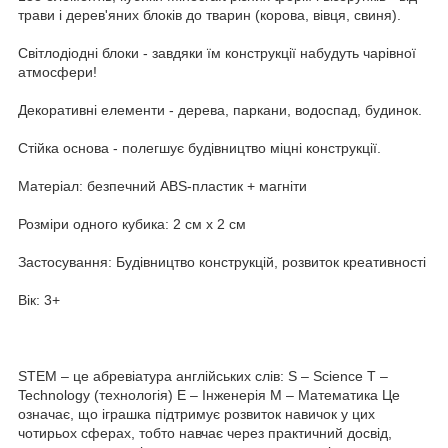
трави і дерев'яних блоків до тварин (корова, вівця, свиня).
Світлодіодні блоки - завдяки їм конструкції набудуть чарівної
атмосфери!
Декоративні елементи - дерева, паркани, водоспад, будинок.
Стійка основа - полегшує будівництво міцні конструкції.
Матеріал: безпечний ABS-пластик + магніти
Розміри одного кубика: 2 см х 2 см
Застосування: Будівництво конструкцій, розвиток креативності
Вік: 3+
STEM – це абревіатура англійських слів: S – Science T –
Technology (технологія) E – Інженерія M – Математика Це
означає, що іграшка підтримує розвиток навичок у цих
чотирьох сферах, тобто навчає через практичний досвід,