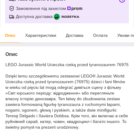
Замовлення під захистом
Доступна доставка
Опис
Характеристики
Доставка
Оплата
Умови п
Опис
LEGO Jurassic World Ucieczka rzeką przed tyranozaurem 76975
Dzięki temu szczegółowemu zestawowi LEGO® Jurassic World
Ucieczka rzeką przed tyranozaurem (76975) dzieci i fani filmów
w wieku od pięciu lat mogą odegrać дивіться сцену з фільму
«Світ юрського періоду: відродження» або перегляньте
власну історію динозавра. Ten łatwy do zbudowania zestaw
zawiera formowaną figurkę tyranozaura z ruchomymi łapami,
nogami, ogonem, głową i pyskiem, a także dwie minifigurki:
Teresę Delgado і Xaviera Dobbsa. Крім того, він включає в себе
руйнівний сарай, катер, човен, квадроцикл і багато іншого. To
świetny pomysł na prezent urodzinowy.