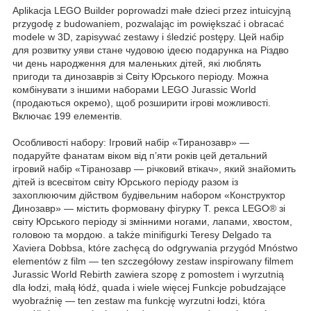
Aplikacja LEGO Builder poprowadzi małe dzieci przez intuicyjną
przygodę z budowaniem, pozwalając im powiększać i obracać
modele w 3D, zapisywać zestawy i śledzić postępy. Цей набір
для розвитку уяви стане чудовою ідеєю подарунка на Різдво
чи день народження для маленьких дітей, які люблять
пригоди та динозаврів зі Світу Юрського періоду. Можна
комбінувати з іншими наборами LEGO Jurassic World
(продаються окремо), щоб розширити ігрові можливості.
Включає 199 елементів.
Особливості набору: Ігровий набір «Тиранозавр» —
подаруйте фанатам віком від п’яти років цей детальний
ігровий набір «Тіранозавр — річковий втікач», який знайомить
дітей із всесвітом світу Юрського періоду разом із
захоплюючим дійством будівельним набором «Конструктор
Динозавр» — містить формовану фігурку Т. рекса LEGO® зі
світу Юрського періоду зі змінними ногами, лапами, хвостом,
головою та мордою. a także minifigurki Teresy Delgado та
Xaviera Dobbsa, które zachęcą do odgrywania przygód Mnóstwo
elementów z film — ten szczegółowy zestaw inspirowany filmem
Jurassic World Rebirth zawiera szopę z pomostem i wyrzutnią
dla łodzi, małą łódź, quada i wiele więcej Funkcje pobudzające
wyobraźnię — ten zestaw ma funkcję wyrzutni łodzi, która