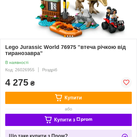
Lego Jurassic World 76975 "втеча річкою від
тиранозавра"
В наявності
Код: 26026955
Роздріб
4 275
₴
Купити
або
Купити з
Що таке купити з Пром?