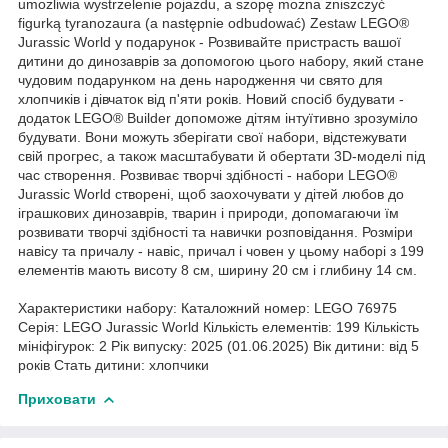
umożliwia wystrzelenie pojazdu, a szopę można zniszczyć
figurką tyranozaura (a następnie odbudować) Zestaw LEGO®
Jurassic World у подарунок - Розвивайте пристрасть вашої
дитини до динозаврів за допомогою цього набору, який стане
чудовим подарунком на день народження чи свято для
хлопчиків і дівчаток від п'яти років. Новий спосіб будувати -
додаток LEGO® Builder допоможе дітям інтуїтивно зрозуміло
будувати. Вони можуть зберігати свої набори, відстежувати
свій прогрес, а також масштабувати й обертати 3D-моделі під
час створення. Розвиває творчі здібності - набори LEGO®
Jurassic World створені, щоб заохочувати у дітей любов до
іграшкових динозаврів, тварин і природи, допомагаючи їм
розвивати творчі здібності та навички розповідання. Розміри
навісу та причалу - навіс, причал і човен у цьому наборі з 199
елементів мають висоту 8 см, ширину 20 см і глибину 14 см.
Характеристики набору: Каталожний номер: LEGO 76975
Серія: LEGO Jurassic World Кількість елементів: 199 Кількість
мініфігурок: 2 Рік випуску: 2025 (01.06.2025) Вік дитини: від 5
років Стать дитини: хлопчики
Приховати