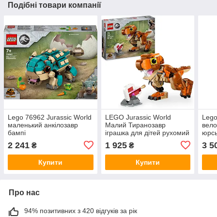
Подібні товари компанії
Lego 76962 Jurassic World
LEGO Jurassic World
Lego
маленький анкілозавр
Малий Тиранозавр
вело
бампі
іграшка для дітей рухомий
юрсь
динозавр T Rex подарунок
2 241
1 925
3 5
₴
₴
для 7-річних хлопчиків і
дівчаток фанатів
Купити
Купити
Про нас
94% позитивних з 420 відгуків за рік