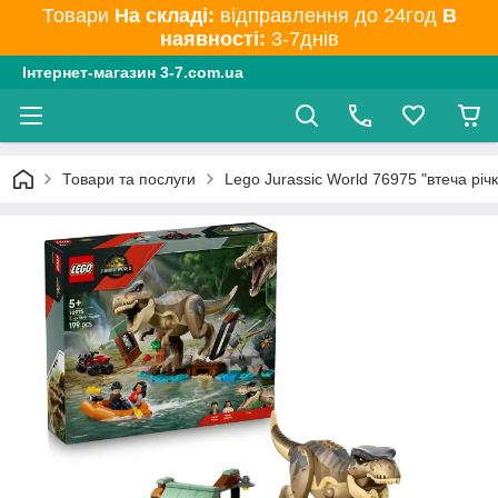
Товари
На складі:
відправлення до 24год
В
наявності:
3-7днів
Інтернет-магазин 3-7.com.ua
Товари та послуги
Lego Jurassic World 76975 "втеча річ