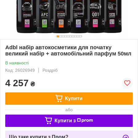
Adbl набір автокосметики для початку
великий набір + автомобільний парфум 50мл
В наявності
Код: 26026949
Роздріб
4 257
₴
Купити
або
Купити з
Що таке купити з Пром?