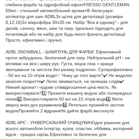
глибина фарби та гідрофобний ефектFRESSO GENTLEMAN
50мл - стильний автомобільний аромат⚙️ Аксесуари:
аплікатор для шин ADBL3x щітка для деталізації (розміри
8,12,16)3x мікрофібра 30x30 см. Набір "Все в одному" - для
дисків, салону, вікон, шин та лаку. Ідеально підходить для
початківців або як набір для будь-якого фаната деталізації.
Просто, ефективно і зручно.
ADBL SNOWBALL - ШАМПУНЬ ДЛЯ ФАРБИ. Ефективний
проти забруднень, безпечний для лаку. Нейтральний pH - не
впливає на віск і шкіру рук. Густа, міцна піна = краще
змочування та чистота без ризику подряпин. Суперефективно
- 50 мл на 10 літрів води!✅ Чому це того варте?✔️ Не видаляє
захисне покриття✔️ Легко змивається, не залишає слідів✔️
Ніжний аромат і чудове співвідношення ціна-якість. Як
використовувати?1️⃣ Промити машину водою або попередньо
піною2️⃣ Використовувати 50 мл на 10 літрів води3️⃣ Мити
зверху вниз дно рукавичкою4️⃣ Ретельно промийте чистою
водоюПромийте 2 відрамиНе дайте фарбі висохнути
ADBL APC - УНІВЕРСАЛЬНИЙ ОЧИЩУВАЧОдне рішення для
всього автомобіля.Інтер'єр, кузов, пластик, оббивка, моторний
відсік - працює скрізь.Ефективно та безпечно для