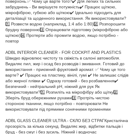
поверхонь.✅ Чому це варте того?✔️ Для легких та сильних
забруднень - Ви вирішуєте потужність✔️ Працює щіткою,
мікрофіброю, губкою або щіткою✔️ Ідеально підходить для
деталізації та щоденного використання. Як використовувати?
1️⃣ Розвести водою (наприклад, 1:4 або 1:80)2️⃣ Розпорошити
брудну поверхню3️⃣ Опрацювати підготовку (мікрофіброю або
щіткою)4️⃣ Протерти або промити водою, якщо потрібно -
повтор
ADBL INTERIOR CLEANER - FOR COCKPIT AND PLASTICS
Швидко відновлює чистоту та свіжість в салоні автомобіля.
Видаляє пил, жир і осад без розводів і змивання. Готовий до
використання - приємний фруктовий аромат. ✅ Чому це того
варте? ✔️ Працює на пластику, вінілі, гумі ✔️ Не залишає слідів
або жирної плівки ✔️ Одразу готовий - без розбавлення✔️
Безпечний - нейтральний рН, ніжний для рук Як
використовувати?1️⃣ Розпиліть на мікрофібру або щітку2️⃣
Зберіть бруд обережними рухами3️⃣ Протріть чистою
стороною тканини, якщо потрібно - повторювати Не
використовувати під прямими сонячними променями
ADBL GLASS CLEANER ULTRA - СКЛО БЕЗ СТРАГКристалічна
прозорість за кілька секунд. Видаляє жир, відбитки пальців і
бруд - без смуг і без зусиль. Ніжний і водночас