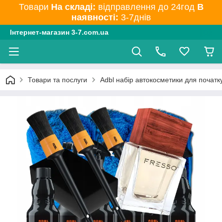
Товари
На складі:
відправлення до 24год
В
наявності:
3-7днів
Інтернет-магазин 3-7.com.ua
Товари та послуги
Adbl набір автокосметики для почат