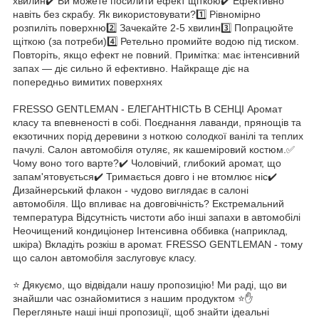
хвилин✔️ Ви можете посилити ефект щіткою✔️ Ефективно
навіть без скрабу. Як використовувати?1️⃣ Рівномірно
розпиліть поверхню2️⃣ Зачекайте 2-5 хвилин3️⃣ Попрацюйте
щіткою (за потреби)4️⃣ Ретельно промийте водою під тиском.
Повторіть, якщо ефект не повний. Примітка: має інтенсивний
запах — діє сильно й ефективно. Найкраще діє на
попередньо вимитих поверхнях
FRESSO GENTLEMAN - ЕЛЕГАНТНІСТЬ В СЕНЦІ Аромат
класу та впевненості в собі. Поєднання лаванди, прянощів та
екзотичних порід деревини з ноткою солодкої ванілі та теплих
пачулі. Салон автомобіля отуляє, як кашеміровий костюм.✅
Чому воно того варте?✔️ Чоловічий, глибокий аромат, що
запам'ятовується✔️ Тримається довго і не втомлює ніс✔️
Дизайнерський флакон - чудово виглядає в салоні
автомобіля. Що впливає на довговічність? Екстремальний
температура Відсутність чистоти або інші запахи в автомобілі
Неочищений кондиціонер Інтенсивна оббивка (наприклад,
шкіра) Вкладіть розкіш в аромат. FRESSO GENTLEMAN - тому
що салон автомобіля заслуговує класу.
⭐ Дякуємо, що відвідали нашу пропозицію! Ми раді, що ви
знайшли час ознайомитися з нашим продуктом ⭐✋
Перегляньте наші інші пропозиції, щоб знайти ідеальні