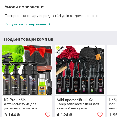
Умови повернення
Повернення товару впродовж 14 днів за домовленістю
Всі умови повернення
Подібні товари компанії
K2 Pro набір
Adbl професійний Xxl
Набі
автокосметики для
набір автокосметики для
Bar 
деталінгу та чистки
автомобіля сумка
авто
автомобіля Xl в
Slip
3 144
4 124
1 9
₴
₴