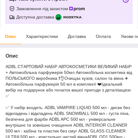
Замовлення під захистом
Доступна доставка
Опис
Характеристики
Доставка
Оплата
Умови п
Опис
ADBL СТАРТОВИЙ НАБІР АВТОКОСМЕТИКИ ВЕЛИКИЙ НАБІР
+ Автомобільна парфумерія 50мл Автомобільна косметика від
ПОЛЬСЬКОГО виробника ❗️👌Очищає кузов, салон та вікна ➕
Автомобільна парфумерія 50 мл в комплекті ❤️Ідеальний
вибір на подарунок або початок вашої пригоди з деталізацією
✅
✅ У набір входить: ADBL VAMPIRE LIQUID 500 мл - диски без
відкладень і відкладень ADBL SNOWBALL 500 мл - густа піна,
безпечна для фарби ADBL APC 500 мл - універсальне
внутрішнє та зовнішнє очищення ADBL INTERIOR CLEANER
500 мл - кабіна та пластик без смуг ADBL GLASS CLEANER
ULTRA 500 мл - кристально чистий вікнаADBL QD1 500мл -