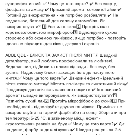
суперефективний. ✅ Чому це того варте? ✔️ Без спирту,
фосфатів та аміаку ✔️ Приємний аромат соковитої айви ✔️
Готовий до використання - не потрібно розбавляти ✔️ Не
подразнює, безпечний для салону автомобіля. Як
використовувати? 1️⃣ Розпиліть скло2️⃣ Протріть скло
коротковолокнистою мікрофіброю3️⃣ Відполіруйте сухою
стороною або окремою ганчіркою, якщо потрібно - повторіть
Ідеально підходить для вікон, дзеркал і екранів
ADBL QD1 - БЛИСК ТА ЗАХИСТ ПІСЛЯ МИТТЯ Швидкий
деталізатор, який люблять професіонали та любителі.
Видаляє пил, відбитки та плями від води - без смуг, без
зусиль. Надає лаку блиск і захищає його до наступного
миття.✅ Чому це того варте?✔️ Швидкий ефект - ідеальний
після кожного миття✔️ Містить полімери та синтетичний віск✔️
Продовжує довговічність наявного покриття✔️ Інтенсивний
аромат і швидке випаровування. Як використовувати?1️⃣
Розпиліть сухий лак2️⃣ Протріть мікрофіброю до сухий3️⃣ При
необхідності - відполіруйте другою ганчіркою. Примітка: не
використовуйте на гарячій фарбі або на сонці. Зберігати при
температурі 5-25 °С, в затіненому місці. ефект -
«кровоточива» реакція на бруд.✅ Чому це того варте?✔️ Діє
на диски, фарбу та деталі кузова✔️ Швидко реагує - за 2-5