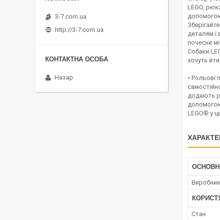
LEGO, рюкз
допомогою 
3-7.com.ua
Зберігайте
http://3-7.com.ua
деталям і 
почесне мі
Собаки LEG
хочуть йти
Назар
• Рольові 
самостійно
додають рі
допомогою 
LEGO® у ць
ХАРАКТЕ
ОСНОВН
Виробни
КОРИСТ
Стан