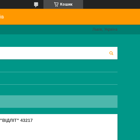
Кошик
ів
Львів, Україна
"ВІДЛІТ" 43217