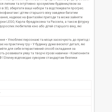
ся легким та інтуїтивно зрозумілим будівництвом за
в 3D, зберігати ваші набори та відстежувати прогрес.
 кінофанатам і дітям старшого віку завдяки багатим
вання, надихає на фантазійні пригоди та може зайняти
гурки LEGO, Карла Фредріксена та Рассела, а також фігурку
рослих любителів кіно або дітей старшого віку, які
ня • Улюблені персонажі та місця заохочують до пригод і
є на практичну гру • У будинку дуже весело! деталі, які
рийте для себе інтерактивний спосіб складання за
ть розвивати уяву та творчі ігрові навички • Компоненти
 ǀ Disney відповідає суворим стандартам безпеки
у