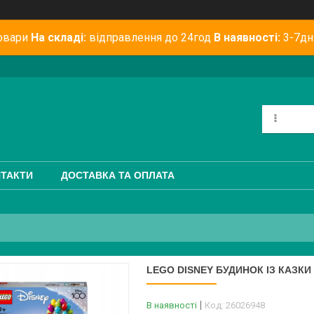
овари
На складі:
відправлення до 24год
В наявності:
3-7дн
ТАКТИ
ДОСТАВКА ТА ОПЛАТА
LEGO DISNEY БУДИНОК ІЗ КАЗКИ 
В наявності
Код:
26026948