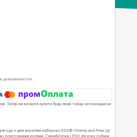
а домовленістю
тежі. Тепер ви можете купити будь-який товар не покидаючи
пригода з цим веселим набором LEGO® ǀ Disney and Pixar Up
 і повітряними кулями, 2 мініфігурки LEGO, фігурку собаки