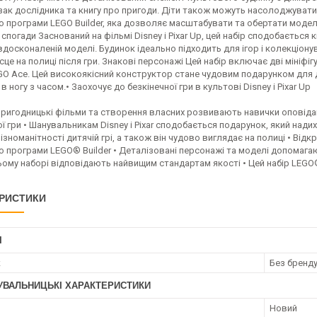
ак дослідника та книгу про пригоди. Діти також можуть насолоджувати
програми LEGO Builder, яка дозволяє масштабувати та обертати моделі 
 спогади Заснований на фільмі Disney і Pixar Up, цей набір сподобається
вдосконаленій моделі. Будинок ідеально підходить для ігор і колекціону
сце на полиці після гри. Знакові персонажі Цей набір включає дві мініфі
O Ace. Цей високоякісний конструктор стане чудовим подарунком для до
 в ногу з часом.• Заохочує до безкінечної гри в культові Disney і Pixar Up
пригодницькі фільми та створення власних розвивають навички оповідан
ї гри • Шанувальникам Disney і Pixar сподобається подарунок, який надиха
зноманітності дитячій грі, а також він чудово виглядає на полиці • Відк
програми LEGO® Builder • Деталізовані персонажі та моделі допомагаю
ому наборі відповідають найвищим стандартам якості • Цей набір LEGO®
РИСТИКИ
І
к
Без бренд
УВАЛЬНИЦЬКІ ХАРАКТЕРИСТИКИ
Новий