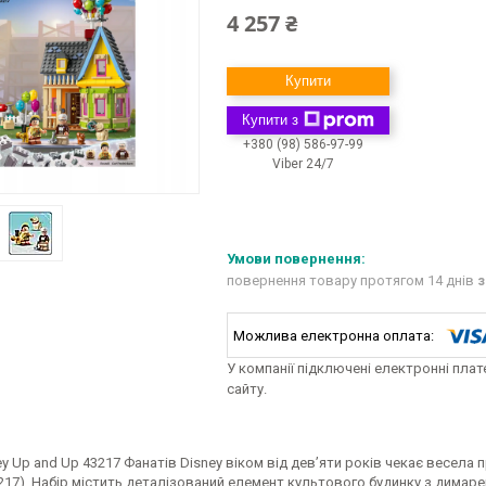
4 257 ₴
Купити
Купити з
+380 (98) 586-97-99
Viber 24/7
повернення товару протягом 14 днів
з
У компанії підключені електронні пла
сайту.
y Up and Up 43217 Фанатів Disney віком від дев’яти років чекає весела 
217). Набір містить деталізований елемент культового будинку з димарем