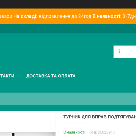
овари
На складі:
відправлення до 24год
В наявності:
3-7дн
ТАКТИ
ДОСТАВКА ТА ОПЛАТА
ТУРНИК ДЛЯ ВПРАВ ПОДТЯГУВАН
В наявності
Код:
26026943