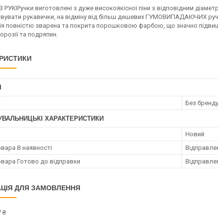
РУКІРучки виготовлені з дуже високоякісної піни з відповідним діамет
вувати рукавички, на відміну від більш дешевих ГУМОВИПАДАЮЧИХ ру
ія повністю зварена та покрита порошковою фарбою, що значно підвищує
корозії та подряпин.
РИСТИКИ
І
к
Без бренд
УВАЛЬНИЦЬКІ ХАРАКТЕРИСТИКИ
Новий
овара В наявності
Відправлен
овара Готово до відправки
Відправлен
ЦІЯ ДЛЯ ЗАМОВЛЕННЯ
 ₴