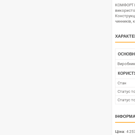
КОМФОРТ В 
використо
Конструкц
чинників, 
ХАРАКТЕ
ОСНОВН
Виробни
КОРИСТ
Стан
Статус т
Статус т
ІНФОРМА
Ціна:
4 257