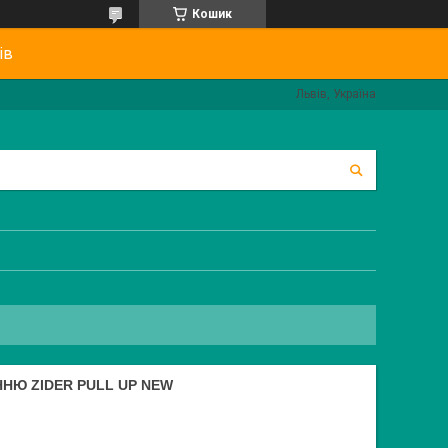
Кошик
ів
Львів, Україна
НЮ ZIDER PULL UP NEW