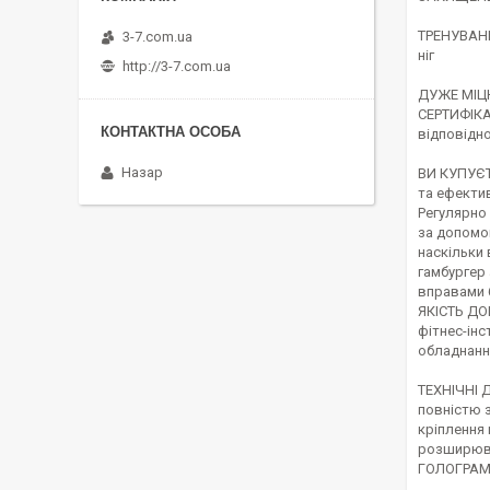
ТРЕНУВАННЯ
3-7.com.ua
ніг
http://3-7.com.ua
ДУЖЕ МІЦН
СЕРТИФІКАТ
відповідно
Назар
ВИ КУПУЄТ
та ефектив
Регулярно 
за допомог
наскільки 
гамбургер 
вправами 
ЯКІСТЬ ДОВ
фітнес-інс
обладнанні
ТЕХНІЧНІ Д
повністю 
кріплення 
розширюва
ГОЛОГРА