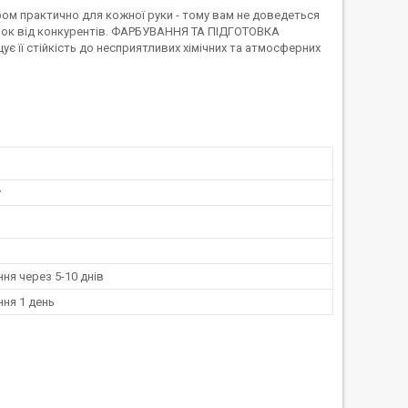
ром практично для кожної руки - тому вам не доведеться
чок від конкурентів. ФАРБУВАННЯ ТА ПІДГОТОВКА
 її стійкість до несприятливих хімічних та атмосферних
у
ня через 5-10 днів
ня 1 день