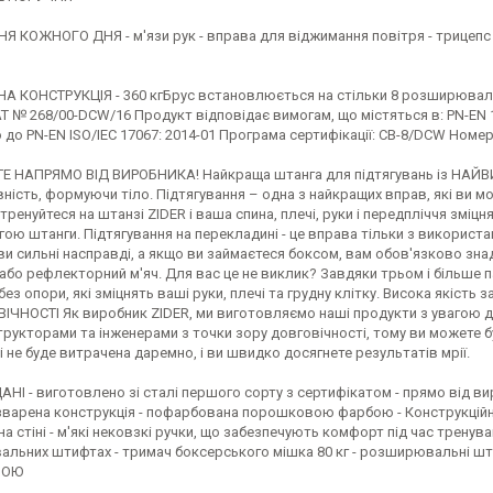
 КОЖНОГО ДНЯ - м'язи рук - вправа для віджимання повітря - трицепс - г
А КОНСТРУКЦІЯ - 360 кгБрус встановлюється на стільки 8 розширювальн
 № 268/00-DCW/16 Продукт відповідає вимогам, що містяться в: PN-EN 12
 до PN-EN ISO/IEC 17067: 2014-01 Програма сертифікації: CB-8/DCW Номер
Е НАПРЯМО ВІД ВИРОБНИКА! Найкраща штанга для підтягувань із НАЙВ
ність, формуючи тіло. Підтягування – одна з найкращих вправ, які ви м
тренуйтеся на штанзі ZIDER і ваша спина, плечі, руки і передпліччя зміц
ою штанги. Підтягування на перекладині - це вправа тільки з використан
ви сильні насправді, а якщо ви займаєтеся боксом, вам обов'язково знад
або рефлекторний м'яч. Для вас це не виклик? Завдяки трьом і більше 
без опори, які зміцнять ваші руки, плечі та грудну клітку. Висока як
ІЧНОСТІ Як виробник ZIDER, ми виготовляємо наші продукти з увагою до
трукторами та інженерами з точки зору довговічності, тому ви можете 
 не буде витрачена даремно, і ви швидко досягнете результатів мрії.
АНІ - виготовлено зі сталі першого сорту з сертифікатом - прямо від вир
зварена конструкція - пофарбована порошковою фарбою - Конструкційн
на стіні - м'які нековзкі ручки, що забезпечують комфорт під час тренува
льних штифтах - тримач боксерського мішка 80 кг - розширювальні шти
МОЮ