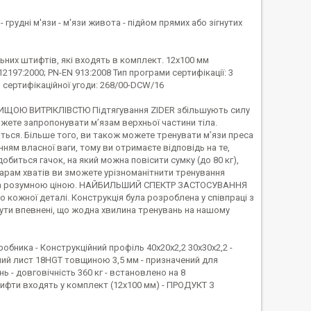
рудні м'язи - м'язи живота - підйом прямих або зігнутих
их штифтів, які входять в комплект. 12x100 мм
197:2000; PN-EN 913:2008 Тип програми сертифікації: 3
 сертифікаційної угоди: 268/00-DCW/16
ИЩОЮ ВИТРІКЛІВСТЮ Підтягування ZIDER збільшують силу
ожете запропонувати м’язам верхньої частини тіла.
няться. Більше того, ви також можете тренувати м’язи преса
ням власної ваги, тому ви отримаєте відповідь на те,
обиться гачок, на який можна повісити сумку (до 80 кг),
парам хватів ви зможете урізноманітнити тренування
ість за розумною ціною. НАЙБИЛЬШИЙ СПЕКТР ЗАСТОСУВАННЯ
 кожної деталі. Конструкція була розроблена у співпраці з
бути впевнені, що жодна хвилина тренувань на нашому
обника - Конструкційний профіль 40x20x2,2 30x30x2,2 -
ий лист 18HGT товщиною 3,5 мм - призначений для
нь - довговічність 360 кг - встановлено на 8
фти входять у комплект (12x100 мм) - ПРОДУКТ З