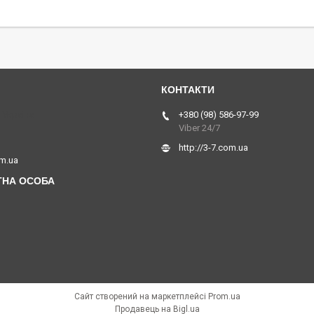
 Україна
+380 (98) 586-97-99
Viber 24/7
http://3-7.com.ua
om.ua
Сайт створений на маркетплейсі
Prom.ua
Продавець на Bigl.ua