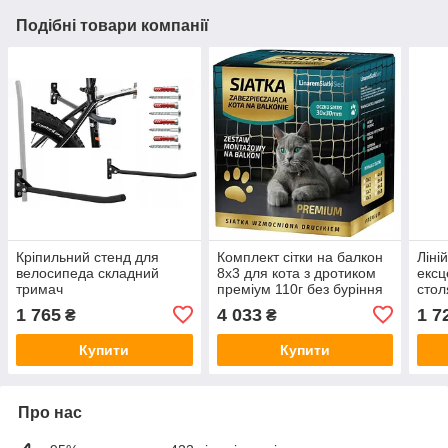
Подібні товари компанії
Кріпильний стенд для
Комплект сітки на балкон
Ліні
велосипеда складний
8x3 для кота з дротиком
ексц
тримач
преміум 110г без буріння
стол
мм
1 765
4 033
1 7
₴
₴
Купити
Купити
Про нас