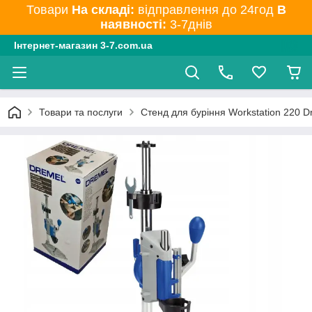
Товари
На складі:
відправлення до 24год
В
наявності:
3-7днів
Інтернет-магазин 3-7.com.ua
Товари та послуги
Стенд для буріння Workstation 220 D