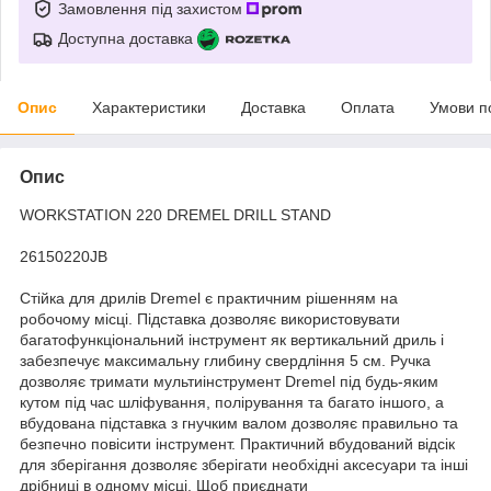
Замовлення під захистом
Доступна доставка
Опис
Характеристики
Доставка
Оплата
Умови п
Опис
WORKSTATION 220 DREMEL DRILL STAND
26150220JB
Стійка для дрилів Dremel є практичним рішенням на
робочому місці. Підставка дозволяє використовувати
багатофункціональний інструмент як вертикальний дриль і
забезпечує максимальну глибину свердління 5 см. Ручка
дозволяє тримати мультиінструмент Dremel під будь-яким
кутом під час шліфування, полірування та багато іншого, а
вбудована підставка з гнучким валом дозволяє правильно та
безпечно повісити інструмент. Практичний вбудований відсік
для зберігання дозволяє зберігати необхідні аксесуари та інші
дрібниці в одному місці. Щоб приєднати