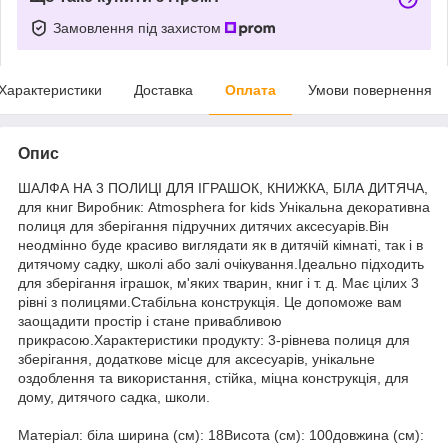
Замовлення під захистом
Характеристики
Доставка
Оплата
Умови повернення
Опис
ШАЛФА НА 3 ПОЛИЦІ ДЛЯ ІГРАШОК, КНИЖКА, БІЛА ДИТЯЧА,
для книг Виробник: Atmosphera for kids Унікальна декоративна
полиця для зберігання підручних дитячих аксесуарів.Він
неодмінно буде красиво виглядати як в дитячій кімнаті, так і в
дитячому садку, школі або залі очікування.Ідеально підходить
для зберігання іграшок, м'яких тварин, книг і т. д. Має цілих 3
рівні з полицями.Стабільна конструкція. Це допоможе вам
заощадити простір і стане привабливою
прикрасою.Характеристики продукту: 3-рівнева полиця для
зберігання, додаткове місце для аксесуарів, унікальне
оздоблення та використання, стійка, міцна конструкція, для
дому, дитячого садка, школи.
Матеріал: біла ширина (см): 18Висота (см): 100довжина (см):