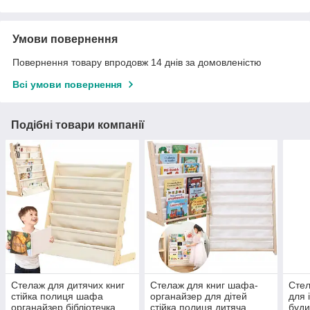
Умови повернення
Повернення товару впродовж 14 днів за домовленістю
Всі умови повернення
Подібні товари компанії
Стелаж для дитячих книг
Стелаж для книг шафа-
Стел
стійка полиця шафа
органайзер для дітей
для 
органайзер бібліотечка
стійка полиця дитяча
буди