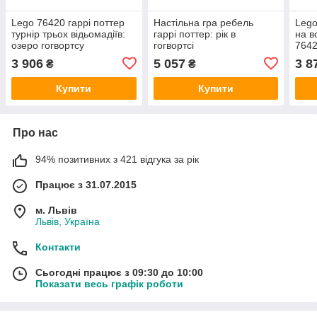
Lego 76420 гаррі поттер
Настільна гра ребель
Lego
турнір трьох відьомадіїв:
гаррі поттер: рік в
на в
озеро гогвортсу
гогвортсі
764
3 906
5 057
3 8
₴
₴
Купити
Купити
Про нас
94% позитивних з 421 відгука за рік
Працює з 31.07.2015
м. Львів
Львів, Україна
Контакти
Сьогодні працює з 09:30 до 10:00
Показати весь графік роботи