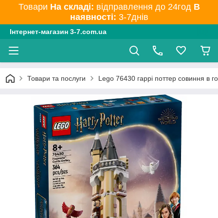
Товари
На складі:
відправлення до 24год
В
наявності:
3-7днів
Інтернет-магазин 3-7.com.ua
Товари та послуги
Lego 76430 гаррі поттер совиння в го