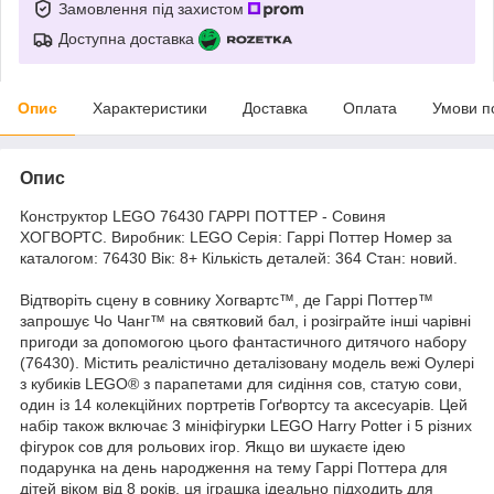
Замовлення під захистом
Доступна доставка
Опис
Характеристики
Доставка
Оплата
Умови п
Опис
Конструктор LEGO 76430 ГАРРІ ПОТТЕР - Совиня
ХОГВОРТС. Виробник: LEGO Серія: Гаррі Поттер Номер за
каталогом: 76430 Вік: 8+ Кількість деталей: 364 Стан: новий.
Відтворіть сцену в совнику Хогвартс™, де Гаррі Поттер™
запрошує Чо Чанг™ на святковий бал, і розіграйте інші чарівні
пригоди за допомогою цього фантастичного дитячого набору
(76430). Містить реалістично деталізовану модель вежі Оулері
з кубиків LEGO® з парапетами для сидіння сов, статую сови,
один із 14 колекційних портретів Гоґвортсу та аксесуарів. Цей
набір також включає 3 мініфігурки LEGO Harry Potter і 5 різних
фігурок сов для рольових ігор. Якщо ви шукаєте ідею
подарунка на день народження на тему Гаррі Поттера для
дітей віком від 8 років, ця іграшка ідеально підходить для