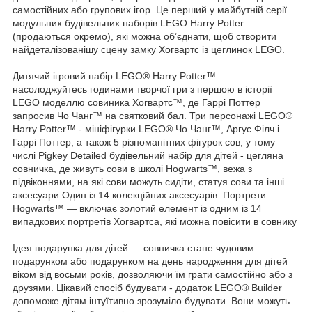
самостійних або групових ігор. Це перший у майбутній серії
модульних будівельних наборів LEGO Harry Potter
(продаються окремо), які можна об’єднати, щоб створити
найдеталізованішу сцену замку Хогвартс із цеглинок LEGO.
Дитячий ігровий набір LEGO® Harry Potter™ —
насолоджуйтесь годинами творчої гри з першою в історії
LEGO моделлю совиника Хогвартс™, де Гаррі Поттер
запросив Чо Чанг™ на святковий бал. Три персонажі LEGO®
Harry Potter™ - мініфігурки LEGO® Чо Чанг™, Аргус Філч і
Гаррі Поттер, а також 5 різноманітних фігурок сов, у тому
числі Pigkey Detailed будівельний набір для дітей - цегляна
совничка, де живуть сови в школі Hogwarts™, вежа з
підвіконнями, на які сови можуть сидіти, статуя сови та інші
аксесуари Один із 14 колекційних аксесуарів. Портрети
Hogwarts™ — включає золотий елемент із одним із 14
випадкових портретів Хогвартса, які можна повісити в совнику
Ідея подарунка для дітей — совничка стане чудовим
подарунком або подарунком на день народження для дітей
віком від восьми років, дозволяючи їм грати самостійно або з
друзями. Цікавий спосіб будувати - додаток LEGO® Builder
допоможе дітям інтуїтивно зрозуміло будувати. Вони можуть