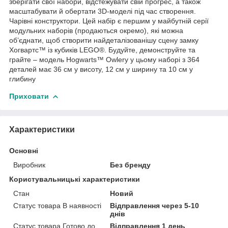
зберігати свої набори, відстежувати свій прогрес, а також
масштабувати й обертати 3D-моделі під час створення.
Чарівні конструктори. Цей набір є першим у майбутній серії
модульних наборів (продаються окремо), які можна
об’єднати, щоб створити найдеталізованішу сцену замку
Хогвартс™ із кубиків LEGO®. Будуйте, демонструйте та
грайте – модель Hogwarts™ Owlery у цьому наборі з 364
деталей має 36 см у висоту, 12 см у ширину та 10 см у
глибину
Приховати
Характеристики
Основні
Виробник
Без бренду
Користувальницькі характеристики
Стан
Новий
Статус товара В наявності
Відправлення через 5-10
днів
Статус товара Готово до
Відправлення 1 день