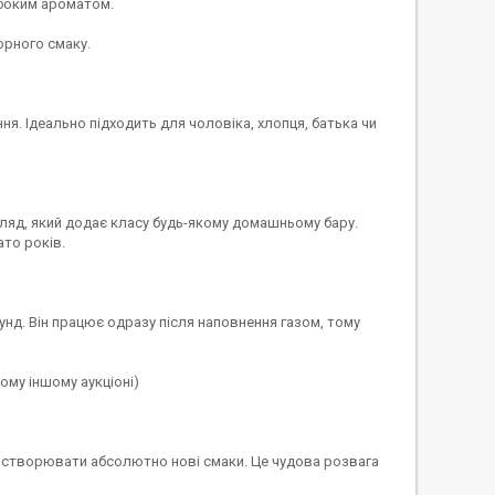
ибоким ароматом.
орного смаку.
я. Ідеально підходить для чоловіка, хлопця, батька чи
гляд, який додає класу будь-якому домашньому бару.
то років.
унд. Він працює одразу після наповнення газом, тому
ому іншому аукціоні)
е створювати абсолютно нові смаки. Це чудова розвага