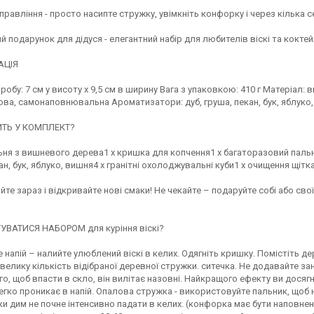
равління - просто насипте стружку, увімкніть конфорку і через кілька с
й подарунок для дідуся - елегантний набір для любителів віскі та коктей
АЦІЯ
робу: 7 см у висоту х 9,5 см в ширину Вага з упаковкою: 410 г Матеріа
ва, самонаповнювальна Ароматизатори: дуб, груша, пекан, бук, яблуко
ТЬ У КОМПЛЕКТ?
ьня з вишневого дерева1 x кришка для копчення1 x багаторазовий пальни
ан, бук, яблуко, вишня4 x гранітні охолоджувальні куби1 x очищення щіт
те зараз і відкривайте нові смаки! Не чекайте – подаруйте собі або св
УВАТИСЯ НАБОРОМ для куріння віскі?
 напій – налийте улюблений віскі в келих. Одягніть кришку. Помістіть д
велику кількість відібраної деревної стружки. ситечка. Не додавайте за
го, щоб впасти в скло, він вилітає назовні. Найкращого ефекту ви дося
егко проникає в напій. Опалова стружка - використовуйте пальник, щоб 
ки дим не почне інтенсивно падати в келих. (конфорка має бути наповн