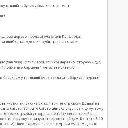
екунд напій набуває унікального аромат.
лів
л: вишневе дерево, нержавіюча сталь Конфорка:
, вишняОхолоджувальні куби: гранітна сталь
к (без газу)6 x типи ароматичної деревної стружки - дуб,
ка 1 ложка для бармена 1 металеве ситечко
оїм близьким унікальний смак завдяки набору для куріння
ерев'яну коптильню на скло. Насипте стружку - Додайте в
надто багато! Занадто багато диму блокує потік диму, тому
гнете, коли стружка утворює в ситечку лише тонкий шар,
нагріти стружку та випустити ароматний дим. Коптити 5-10
ена газом) Насолоджуйтеся неповторним смаком - дайте