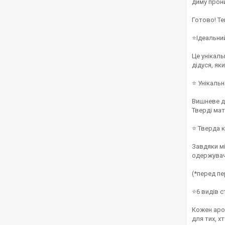
диму прони
Готово! Т
⭐Ідеальни
Це унікаль
дідуся, як
⭐ Унікаль
Вишневе де
Тверді мат
⭐ Тверда 
Завдяки мі
одержувач
(*перед пе
⭐6 видів 
Кожен аро
для тих, х