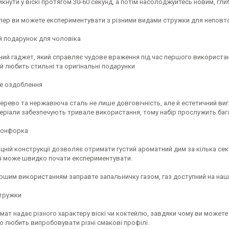
кнути у віскі протягом 30-60 секунд, а потім насолоджуйтесь новим, гл
епер ви можете експериментувати з різними видами стружки для неповт
й подарунок для чоловіка
ний гаджет, який справляє чудове враження під час першого використанн
ий любить стильні та оригінальні подарунки
не оздоблення
рево та нержавіюча сталь не лише довговічність, але й естетичний ви
еріали забезпечують тривале використання, тому набір прослужить бага
конфорка
цній конструкції дозволяє отримати густий ароматний дим за кілька сек
 може швидко почати експериментувати.
ршим використанням заправте запальничку газом, газ доступний на наш
стружки
мат надає різного характеру віскі чи коктейлю, завдяки чому ви может
то любить випробовувати різні смакові профілі.