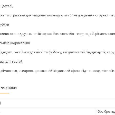
 деталі,
ожка та стрижень для чищення, полегшують точне дозування стружки т
кубики
ивно охолоджують напій, не розбавляючи його водою, зберігаючи повну
льне використання
ідходить не тільки для віскі та бурбону, а й для коктейлів, десертів, сир
т для гостей
днімається, створює вражаючий візуальний ефект під час подачі напоїв
РИСТИКИ
І
к
Без бренд