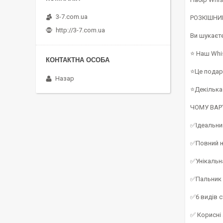
3-7.com.ua
РОЗКІШНИ
http://3-7.com.ua
Ви шукаєте
⭐ Наш Whis
⭐Це подару
Назар
⭐Декілька 
ЧОМУ ВАР
✅Ідеальний
✅Повний н
✅Унікальн
✅Пальник в
✅6 видів 
✅ Корисні