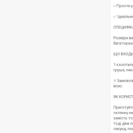
✅Просте уп
✅ Ідеальни
СПЕЦИФІК
Розміри ви
багаторазо
ЩО ВХОДИ
1 x коптил
груша, пек
⭐ Замовляй
віскі.
ЯК КОРИСТ
Приготуйте
склянку не
замість то
тоді дим л
секунд, по