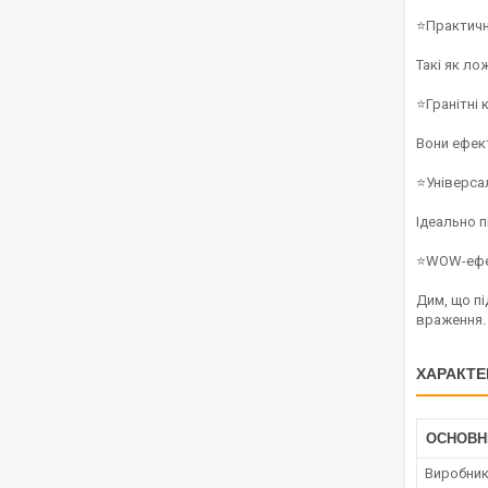
⭐Практичні
Такі як л
⭐Гранітні 
Вони ефект
⭐Універса
Ідеально п
⭐WOW-ефек
Дим, що пі
враження.
ХАРАКТЕ
ОСНОВН
Виробни