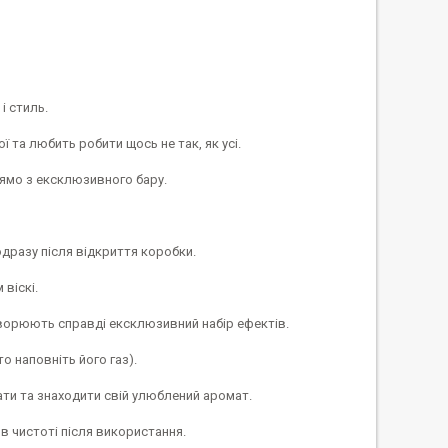
і стиль.
ї та любить робити щось не так, як усі.
рямо з ексклюзивного бару.
дразу після відкриття коробки.
віскі.
ворюють справді ексклюзивний набір ефектів.
 наповніть його газ).
ти та знаходити свій улюблений аромат.
в чистоті після використання.