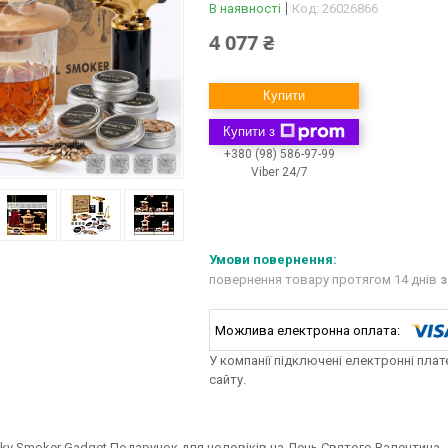
В наявності
Код:
26026866
4 077 ₴
Купити
Купити з
+380 (98) 586-97-99
Viber 24/7
повернення товару протягом 14 днів
з
У компанії підключені електронні пла
сайту.
sky Smoker Gadget Подарунок для чоловіків на День Святого Валентина