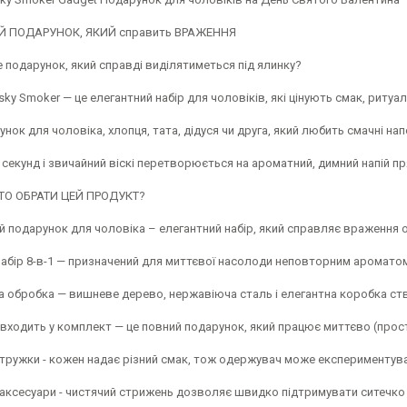
Й ПОДАРУНОК, ЯКИЙ справить ВРАЖЕННЯ
 подарунок, який справді виділятиметься під ялинку?
ky Smoker — це елегантний набір для чоловіків, які цінують смак, ритуал 
нок для чоловіка, хлопця, тата, дідуся чи друга, який любить смачні напо
секунд і звичайний віскі перетворюється на ароматний, димний напій п
ТО ОБРАТИ ЦЕЙ ПРОДУКТ?
 подарунок для чоловіка – елегантний набір, який справляє враження о
абір 8-в-1 — призначений для миттєвої насолоди неповторним ароматом 
а обробка — вишневе дерево, нержавіюча сталь і елегантна коробка ст
ходить у комплект — це повний подарунок, який працює миттєво (просто
стружки - кожен надає різний смак, тож одержувач може експериментува
 аксесуари - чистячий стрижень дозволяє швидко підтримувати ситечко 