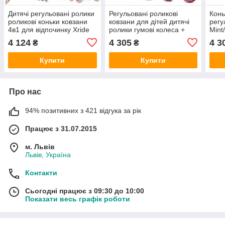
Дитячі регульовані ролики
Регульовані роликові
Конь
роликові коньки ковзани
ковзани для дітей дитячі
регу
4в1 для відпочинку Xride
ролики гумові колеса +
Mint
35-38
нашивки
4 124
4 305
4 3
₴
₴
Купити
Купити
Про нас
94% позитивних з 421 відгука за рік
Працює з 31.07.2015
м. Львів
Львів, Україна
Контакти
Сьогодні працює з 09:30 до 10:00
Показати весь графік роботи