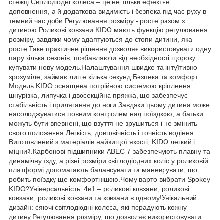
стежці.Світлодіодні колеса – це не тільки ефектне
доповнення, а й додаткова видимість і безпека під час руху в
темний час доби.Регулювання розміру - росте разом з
дитиною Роликові ковзани KIDO мають функцію регулювання
розміру, завдяки чому адаптуються до стопи дитини, яка
росте.Таке практичне рішення дозволяє використовувати одну
пару кілька сезонів, позбавляючи від необхідності щороку
купувати нову модель.Налаштування швидке та інтуїтивно
зрозуміле, займає лише кілька секунд.Безпека та комфорт
Модель KIDO оснащена потрійною системою кріплення:
шнурівка, липучка і двосекційна пряжка, що забезпечує
стабільність і прилягання до ноги.Завдяки цьому дитина може
насолоджуватися повним контролем над поїздкою, а батьки
можуть бути впевнені, що взуття не зрушиться і не змінить
свого положення.Легкість, довговічність і точність водіння.
Виготовлений з матеріалів найвищої якості, KIDO легкий і
міцний.Карбонові підшипники ABEC 7 забезпечують плавну та
динамічну їзду, а різні розміри світлодіодних коліс у роликовій
платформі допомагають балансувати та маневрувати, що
робить поїздку ще комфортнішою.Чому варто вибрати Spokey
KIDO?Універсальність: 4в1 – роликові ковзани, роликові
ковзани, роликові ковзани та ковзани в одному!Унікальний
дизайн: сяючі світлодіодні колеса, які порадують кожну
дитину.Регулювання розміру, що дозволяє використовувати