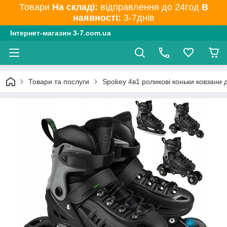
Товари
На складі:
відправлення до 24год
В
наявності:
3-7днів
Інтернет-магазин 3-7.com.ua
Товари та послуги
Spokey 4в1 роликові коньки ковзани 