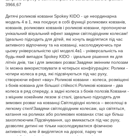
3966,67
Дитячі роликові ковзани Spokey KIDO - це неординарна
модель 4 в 1, яка поєднує в собі функції роликових ковзанів,
ковзанів, роликових ковзанів і роликові ковзани, пропонуючи
унікальний візуальний ефект завдяки світлодіодним колесам!
Ідеально підходить для дітей, які хочуть виділятися під час
активного відпочинку та на ковзанці, насолоджуючись при
цьому універсальністю цієї моделі.4в1 - універсальність на
будь-який випадок Spokey KIDO - ідеальне рішення як для
літніх днів, так і для зимових розваг.Завдяки змінним полозам
їх можна використовувати в чотирьох конфігураціях: Ролики -
чотири колеса в ряд, які підсвічуються під час руху,
створюючи ефект «вау».Роликові ковзани - колеса, розміщені
з боків ковзана для більшої стійкості.Роликові ковзани - два
колеса в ряд спереду, а задні колеса з боків полозів.Ковзани -
з міцним хокейним лезом зі сталі, ідеально підходять для
зимових розваг на ковзанці.Світлодіодні колеса – веселощі в
легкому стилі!Завдяки світлодіодним колесам, що світяться,
катання на роликах або роликових ковзанах стає ще більш
захоплюючим.Підсвічування, що вмикається під час руху,
дозволяє дитині не тільки насолоджуватися фізичною
активністю, але й виділятися на дорозі, парку чи