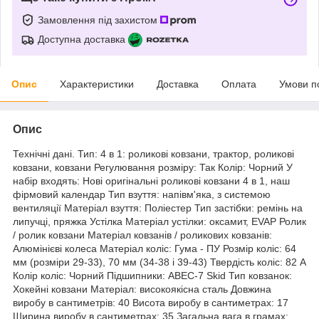
Замовлення під захистом
Доступна доставка
Опис
Характеристики
Доставка
Оплата
Умови п
Опис
Технічні дані. Тип: 4 в 1: роликові ковзани, трактор, роликові
ковзани, ковзани Регулювання розміру: Так Колір: Чорний У
набір входять: Нові оригінальні роликові ковзани 4 в 1, наш
фірмовий календар Тип взуття: напівм'яка, з системою
вентиляції Матеріал взуття: Поліестер Тип застібки: ремінь на
липучці, пряжка Устілка Матеріал устілки: оксамит, EVAP Ролик
/ ролик ковзани Матеріал ковзанів / роликових ковзанів:
Алюмінієві колеса Матеріал коліс: Гума - ПУ Розмір коліс: 64
мм (розміри 29-33), 70 мм (34-38 і 39-43) Твердість коліс: 82 A
Колір коліс: Чорний Підшипники: ABEC-7 Skid Тип ковзанок:
Хокейні ковзани Матеріал: високоякісна сталь Довжина
виробу в сантиметрів: 40 Висота виробу в сантиметрах: 17
Ширина виробу в сантиметрах: 35 Загальна вага в грамах: