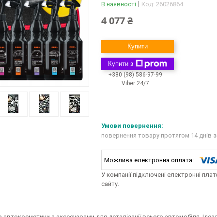
В наявності
Код:
26026864
4 077 ₴
Купити
Купити з
+380 (98) 586-97-99
Viber 24/7
повернення товару протягом 14 днів
з
У компанії підключені електронні пла
сайту.
 автокосметики з аксесуарами для деталізації всього автомобіля. Ідеал