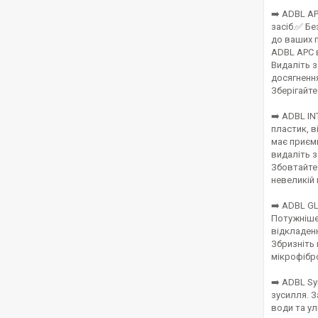
➡️ ADBL A
засіб.✅ Б
до ваших п
ADBL APC в
Видаліть 
досягнення
Зберігайте
➡️ ADBL IN
пластик, в
має приємн
видаліть з
Збовтайте
невеликій 
➡️ ADBL GL
Потужніше 
відкладенн
Збризніть 
мікрофібро
➡️ ADBL Sy
зусилля. З
води та у