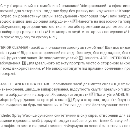
PC – універсальний автомобільний очисник✅ Універсальний та ефективни
езпечний для матеріалів - видаляє бруд без ризику пошкодження.✅ Конц
отреб. Як розвести?✔️ Сильні забруднення - пропорція 1:4✔️ Легкі забру
одою відповідно до рівня забруднення.2️⃣ Нанесіть на поверхню та поп
забруднення, протерши чистою тканиною або промивши за допомогою води
 найкращих результатів:✔️ Не використовуйте на гарячих поверхнях.✔️ 
 в прохолодному та сухому місці.
TERIOR CLEANER - засіб для очищення салону автомобіля✅ Швидко видаля
ініл і гума.✅ Відновлює первинний вигляд - без смуг, без відкладень, бе
ий фруктовий запах. Як використовувати? 1️⃣ Нанесіть ADBL INTERIOR CL
абруднення. 3️⃣ Для ідеального ефекту протріть чистою стороною мікроф
 перед використанням. ✔️ Не використовуйте під прямими сонячними пр
поверхні.
ASS CLEANER ULTRA 500 мл – посилений засіб для миття скла⭐ Ще ефекти
знежирення, швидше випаровування, відсутність смуг!✅ Ідеально підход
я та забруднення на дорозі. Як використовувати?1️⃣ Підготуйте ADBL Glas
мікрофібру рідиною та протріть скло.3️⃣ Друга сторона, видаліть бруд т
ю, видаливши будь-які залишки.⭐ Технічні дані ⭐✅ Застосування: миття
nthetic Spray Wax - це сучасний синтетичний віск у спреї, створений для 
авдяки вдосконаленій формулі продукт забезпечує не тільки блискучий з
льтрафіолетового випромінювання. ⭐️Формула на основі синтетичних пол