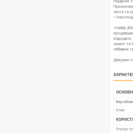
гладкою та
Призначен
чиста та с
✨Насолодж
⭐️Набір A
продавцями
підходить 
захист та 
оббивки т
Дякуємо за
ХАРАКТЕ
ОСНОВН
Виробни
Стан
КОРИСТ
Статус т