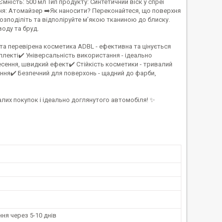
мність: 500 мл Тип продукту: Синтетичний віск у спреї
ня: Атомайзер ➡️Як наносити? Переконайтеся, що поверхня
 розподіліть та відполіруйте м’якою тканиною до блиску.
оду та бруд.
та перевірена косметика ADBL - ефективна та цінується
плекті✔️ Універсальність використання - ідеально
несення, швидкий ефект✔️ Стійкість косметики - тривалий
ння✔️ Безпечний для поверхонь - щадний до фарби,
алих покупок і ідеально доглянутого автомобіля! ✨
ня через 5-10 днів