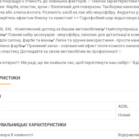
 покращує її стійкість до зовнішніх факторів. ✅Технічні характеристики:Є
ня: Фарба, пластик, хром ✅Безпечний для поверхонь: ТакФорма нанесен
уха або злегка волога. Розпиліть засіб на лак або мікрофібру. Акуратно
уйтесь ефектом блиску та захистом! ⭐️⚡️ Гідрофобний шар відштовхує в
DBL XXL - Комплексний догляд за Вашим автомобілем!✔️ Найпопулярніша 
✔️ Повний набір аксесуарів - мікрофібра, пензлик для деталізації в ком
для салону, фарби та вікна✔️ Легке та зручне використання - просте на
блиск фарби✔️ Приємний запах - освіжаючий ефект після кожного нанесе
а пластику Доглядайте за своїм автомобілем як професіонал! ✨
 інтерес!⭐ Ми раді, що ви знайшли час, щоб переглянути наш набір!✅ Вд
РИСТИКИ
І
к
ADBL
Новий
УВАЛЬНИЦЬКІ ХАРАКТЕРИСТИКИ
овара В наявності
Відправлен