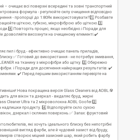
й – очищає всі поверхні всередині та зовні транспортний
ентрована формула - регулюйте силу очищення відповідно
днення - пропорції до 1:80Як використовувати?1️⃣ Розбавте
рацюйте щіткою, губкою, мікрофіброю або щіткою.3️⃣
.4️⃣ Повторіть процес, якщо необхідно.ℹ️ Поради для
Не дозволяйте висохнути на очищеному елементі.✔️
є пил і бруд - ефективно очищає панель приладів,
з блиску.✅ Готовий до використання - не потребує змивання,
EANER на тканину з мікрофібри або щітку. 2️⃣ Обережно
ібри. ℹ️ Поради для досягнення найкращих результатів: ✔️
оменями. ✔️ Перед першим використанням перевірте на
вніше! Нова покращена версія Glass Cleaners від ADBL.☢️
ить для вікон та дзеркал - видаляє бруд, жирні
s Cleaner Ultra та 2 мікроволокна ADBL Goofer.2️⃣
а надлишки продукту. 4️⃣ Відполіруйте скло сухою
 вікон, дзеркал і скляних поверхонь.✅ Запах: фруктовий
автолюбителів, які хочуть ідеального блиску без непотрібні
овнішній вигляд фарби, але й чудовий захист від бруду,
імерів створює міцний захисний шар, який робить фарбу