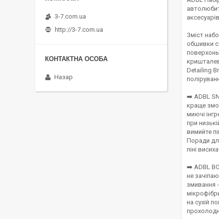
автолюбит
3-7.com.ua
аксесуарі
http://3-7.com.ua
Зміст набо
обшивки с
поверхонь
кришталево
Detailing 
Назар
поліруванн
➡️ ADBL SN
краще змоч
миючі інгр
при низькі
вимийте пі
Поради дл
піні висих
➡️ ADBL BO
не зачіпаю
змивання -
мікрофібри
на сухій п
прохолодно