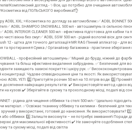
елів!Комплексний догляд - ✨Все, що потрібно для очищення автомобіля!
в!Косметика від ПОЛЬСЬКОГО виробника❗️👌
ру ADBL XXL:⭐️Косметика по догляду за автомобілем:✅ ADBL BONNET 500 м
телі✅ ADBL SHAMPOO SNOWBALL 500 мл - автошампунь із сильною піною✅
✅ ADBL INTERIOR CLEANER 500 мл - ефективна підготовка для кабіни та
 чисті вікна без смуг✅ ADBL SSW 500 мл - рідкий вологий віск для синт
Brush 12 - щітка для точного деталізації✳️MR RAG Пінний аплікатор - для в
я та протирання✳️Сумка / Органайзер багажника - практичне зберігання
OWBALL - професійний автошампунь✅ Міцний до бруду, ніжний до фарби - г
ування та більш ефективне видалення забруднень. ✅ Безпечний для воскі
едієнти захищають захисні покриття і шкіру рук. ✅ Висококонцентровани
й концентрації. Чудове співвідношення ціни та якості. Як використову
ною ADBL YETI. 2️⃣ Приготуйте розчин 50 мл на 10 літрів води. 3️⃣ Проми
я досягнення найкращих результатів: ✔️ Використовуйте метод «двох ві
ати на кузові.✔️ Зберігайте в сухому та прохолодному місці, подалі від с
NNET - рідина для чищення оббивки та стелі 500 мл✅ Ідеально підходит
чи матеріал. ✅Освіжає тканинну оббивку та килимки - безпечний для тек
 зручний у використанні, готовий до нанесення. Як використовувати? 1️
 або оббивки. 3️⃣ Залиште висохнути – не потребує змивання!ℹ️ Поради 
оверхні для максимальної ефективності.✔️ Не замочуйте оздоблення стел
му та сухому місці, подалі від світла