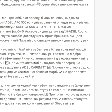
Функціональна сумка - ✌Зручне зберігання косметики та
л - для оббивки салону, бічних панелей, сидінь та
 ADBL APC 500 мл - універсальний очищувач для різних
 пластику✅ ADBL GLASS CLEANER ULTRA 500 мл -
етичної фарби⚙️ Аксесуари для деталізації:✳️ADBL Round
оску та засобів догляду✳️2x мікрофібра 30x30 см - для
 косметики✳️Пара нітрилових рукавичок - для захисту рук
устий, стійкий піна забезпечує більш тривалий час дії,
в і герметиків - нейтральний pH і ретельно підібрані
й і ефективний - легко змивається і діє ефективно навіть
вати? 1️⃣ Промийте автомобіль водою або попередньо
йте зверху вниз ADBL CAREMITT. 4️⃣ Промити чистою водою. ℹ️
дер» для максимальної безпеки фарби.✔️ Не дозволяйте
онця.✔️ Не заморожуйте!
ь для чищення хедлайнер - ефективно видаляє забруднення,
стилю, не змінює його текстуру та колір. ✅ Не вимагає
⃣ Розпиліть брудну поверхню. 2️⃣ Протріть чистою щіткою з
для досягнення найкращих результатів:✔️ Використовуйте
і – достатньо легкого нанесення!✔️ Зберігайте в