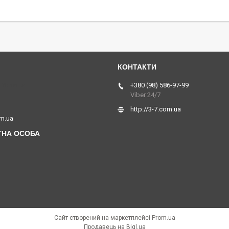
 Україна
+380 (98) 586-97-99
Viber 24/7
http://3-7.com.ua
om.ua
Сайт створений на маркетплейсі
Prom.ua
Продавець на Bigl.ua