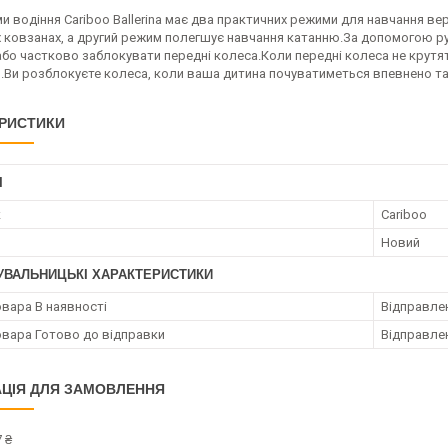
 водіння Cariboo Ballerina має два практичних режими для навчання ве
 ковзанах, а другий режим полегшує навчання катанню.За допомогою руч
або частково заблокувати передні колеса.Коли передні колеса не крутя
.Ви розблокуєте колеса, коли ваша дитина почуватиметься впевнено та 
РИСТИКИ
І
к
Cariboo
Новий
УВАЛЬНИЦЬКІ ХАРАКТЕРИСТИКИ
овара В наявності
Відправлен
овара Готово до відправки
Відправлен
ЦІЯ ДЛЯ ЗАМОВЛЕННЯ
 ₴