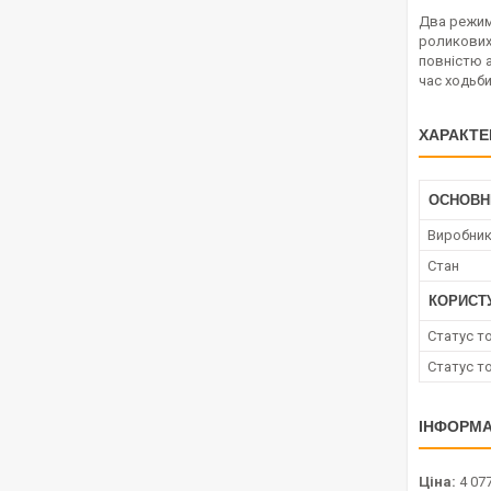
Два режими
роликових
повністю 
час ходьби
ХАРАКТЕ
ОСНОВН
Виробни
Стан
КОРИСТ
Статус т
Статус т
ІНФОРМА
Ціна:
4 077