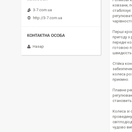
ковзани, п
3-7.com.ua
стабілізує
регулюват
http://3-7.com.ua
чарівності
Перші крок
пригоду з
передні к
Назар
готовою п
швидкість 
Стійка кон
забезпечен
колеса роз
приємно.
Плавне ре
регулюван
становить 
Колеса зі 
проведену
світлодіод
чудово виг