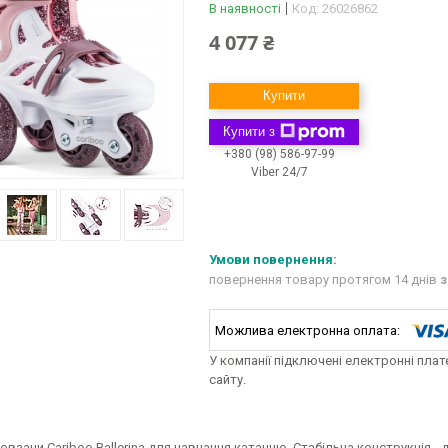
В наявності
Код:
26026862
4 077 ₴
Купити
Купити з
+380 (98) 586-97-99
Viber 24/7
повернення товару протягом 14 днів
з
У компанії підключені електронні пла
сайту.
овзани Cariboo Ballerina для навчання катанню. Стабільна конструкція -