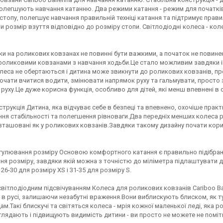
олегшують навчання катанню. Два режими катання - режим для початківц
 стопу, полегшує навчання правильній техніці катання та підтримує пр
и розмір взуття відповідно до розміру стопи. Світлодіодні колеса - к
и на роликових ковзанах не повинні бути важкими, а початок не повинен
 роликовими ковзанами з навчання ходьби.Це стало можливим завдяки і
олеса не обертаються і дитина може звикнути до роликових ковзанів, п
очати вчитися водити, змінювати напрямок руху та гальмувати, просто
руху.Це дуже корисна функція, особливо для дітей, які менш впевнені в с
струкція Дитина, яка відчуває себе в безпеці та впевнено, охочіше практ
ня стабільності та полегшення рівноваги.Два передніх менших колеса р
ташовані як у роликових ковзанів.Завдяки такому дизайну почати корис
гулювання розміру Основою комфортного катання є правильно підібраний
ня розміру, завдяки якій можна з точністю до міліметра підлаштувати 
26-30 для розміру XS і 31-35 для розміру S.
світлодіодним підсвічуванням Колеса для роликових ковзанів Cariboo Ba
 в русі, залишаючи незабутні враження.Вони виблискують блиском, як т
ам.Такі блискучі та світяться колеса - мрія кожної маленької леді, яка р
лядають і підвищують видимість дитини - ви просто не можете не поміти