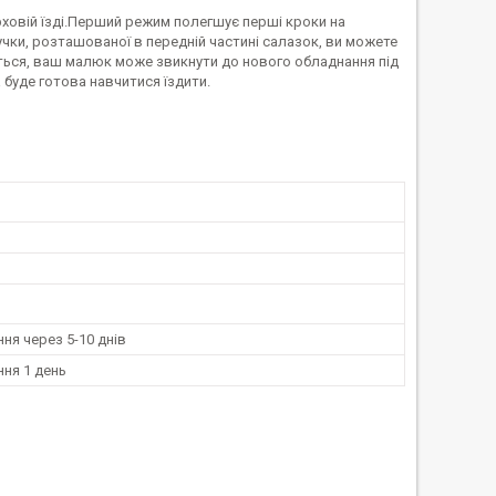
рховій їзді.Перший режим полегшує перші кроки на
ки, розташованої в передній частині салазок, ви можете
ться, ваш малюк може звикнути до нового обладнання під
буде готова навчитися їздити.
ня через 5-10 днів
ня 1 день