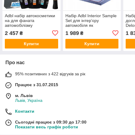
Adbl набір автокосметики
Набір Adbl Interior Sample
Набі
на для фаната
Set для інтер'єру
догл
автомобілізму
автомобіля як
Delo
косметичних засобів
2 457
1 989
1 8
₴
₴
Купити
Купити
Про нас
95% позитивних з 422 відгуків за рік
Працює з 31.07.2015
м. Львів
Львів, Україна
Контакти
Сьогодні працює з 09:30 до 17:00
Показати весь графік роботи