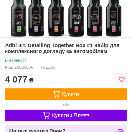
Adbl шт. Detailing Together Box #1 набір для
комплексного догляду за автомобілем
В наявності
Код: 26026856
Роздріб
4 077
₴
Купити
або
Купити з
Що таке купити з Пром?