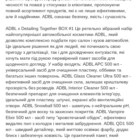
чесності та повазі у стосунках із клієнтами, пропонуючи
повний асортимент продуктів, які є не лише ефективними,
але й надійними. ADBL означає безпеку, якість і сучасність
ADBL x Detailing Together BOX #1 Це ретельно зібраний набір
найпопулярнішої автомобільної косметики ADBL, який
дозволяє комплексно подбати про салон і кузов автомобіля.
Це ідеальне рішення як для людей, які починають свою
пригоду з деталізації, так і для досвідчених ентузіастів, які
хочуть мати під рукою перевірений пакет засобів для
щоденного догляду. У набір входять: ADBL APC 500 мл -
універсальний засіб для очищення пластику, оббивки та
багатьох інших поверхонь. ADBL Glass Cleaner Ultra 500 мл -
ефективний засіб для очищення скла, залишає кришталеву
прозорість без розводів. ADBL Interior Cleaner 500 мл -
безпечний препарат для очищення елементів інтер'єру,
ідеальний для пластику. штучні, екранні або вентиляційні
отвори. ADBL Snowball 500 мл - шампунь з нейтральним рН,
безпечний для воску та захисних покриттів. ADBL Vampire
Elixir 500 мл - засіб типу "кровотечачий обідок", ефективно
видаляє пил з колодок і металеві забруднення. ADBL QD1 500
мл - швидкий детайлер, який миттєво освіжає фарбу, додає
блиск і забезпечує ковзкість. Це практичний пакет, який