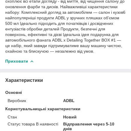
охоплює всі етапи догляду - від миття, від чищення салону до
оновлення фарби та дисків. Найважливіші характеристики
набору: Комплексний догляд за автомобілем — салон і кузов6
найпопулярніші продукти ADBL у зручних пляшках об’ємом
500 мл Ідеально підходить для початківців і досвідчених
ентузіастів обробки деталей Продукти, безпечні для
поверхонь, ефективні та дієві Ідеальна ідея подарунка для
автомобільного фаната ADBL x Detailing Together BOX #1 —
це набір, який завжди підтримуватиме вашу машину чистою,
охайною та блискучою — незалежно від умов.
Приховати
Характеристики
Основні
Виробник
ADBL
Користувальницькі характеристики
Стан
Новий
Статус товара В наявності
Відправлення через 5-10
днів