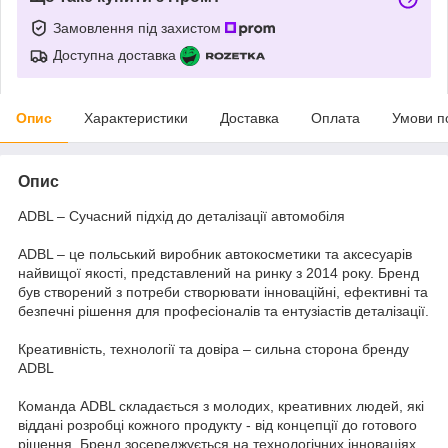
Замовлення під захистом
Доступна доставка
Опис
Характеристики
Доставка
Оплата
Умови п
Опис
ADBL – Сучасний підхід до деталізації автомобіля
ADBL – це польський виробник автокосметики та аксесуарів
найвищої якості, представлений на ринку з 2014 року. Бренд
був створений з потреби створювати інноваційні, ефективні та
безпечні рішення для професіоналів та ентузіастів деталізації.
Креативність, технології та довіра – сильна сторона бренду
ADBL
Команда ADBL складається з молодих, креативних людей, які
віддані розробці кожного продукту - від концепції до готового
рішення. Бренд зосереджується на технологічних інноваціях,