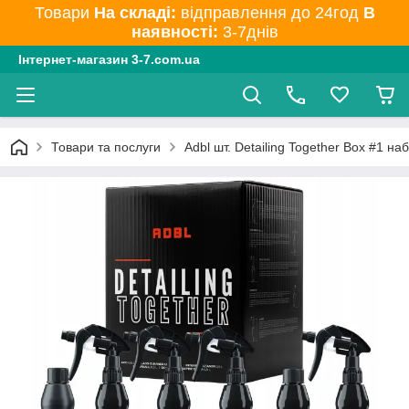
Товари
На складі:
відправлення до 24год
В
наявності:
3-7днів
Інтернет-магазин 3-7.com.ua
Товари та послуги
Adbl шт. Detailing Together Box #1 н