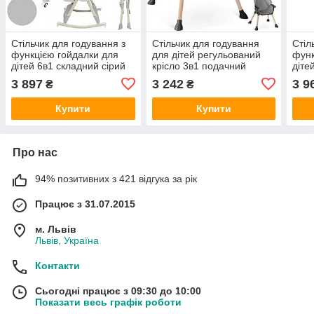
Стільчик для годування з
Стільчик для годування
Стіл
функцією гойдалки для
для дітей регульований
функ
дітей 6в1 складний сірий
крісло 3в1 подачний
діте
стілець Nukido
рож
3 897
3 242
3 9
₴
₴
Купити
Купити
Про нас
94% позитивних з 421 відгука за рік
Працює з 31.07.2015
м. Львів
Львів, Україна
Контакти
Сьогодні працює з 09:30 до 10:00
Показати весь графік роботи