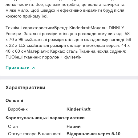
легко чистити. Все, що вам потрібно, це волога ганчірка та
м’яке мило, щоб швидко й ефективно видалити бруд після
кожного прийому їжі.
Технічні характеристикиБренд: KinderkraftМодель: DINNLY
Розміри: Загальні розміри стільця в розкладеному вигляді: 58
x 70 x 96 смЗагальні розміри стільця в складеному вигляді: 58
x 22 x 112 смЗагальні розміри стільця в молодша версія: 44 x
40 x 60 смМатеріали: Каркас: сталь Тканина чохла сидіння:
PUOінші тканини: поролон + флізелін
Приховати
Характеристики
Основні
Виробник
KinderKraft
Користувальницькі характеристики
Стан
Новий
Статус товара В наявності
Відправлення через 5-10