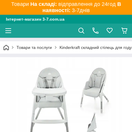
Товари
На складі:
відправлення до 24год
В
наявності:
3-7днів
Інтернет-магазин 3-7.com.ua
Товари та послуги
Kinderkraft складний стілець для году