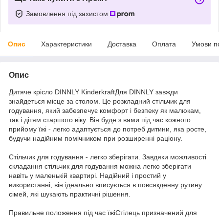
Замовлення під захистом
Опис
Характеристики
Доставка
Оплата
Умови п
Опис
Дитяче крісло DINNLY KinderkraftДля DINNLY завжди
знайдеться місце за столом. Це розкладний стільчик для
годування, який забезпечує комфорт і безпеку як малюкам,
так і дітям старшого віку. Він буде з вами під час кожного
прийому їжі - легко адаптується до потреб дитини, яка росте,
будучи надійним помічником при розширенні раціону.
Стільчик для годування - легко зберігати. Завдяки можливості
складання стільчик для годування можна легко зберігати
навіть у маленькій квартирі. Надійний і простий у
використанні, він ідеально вписується в повсякденну рутину
сімей, які шукають практичні рішення.
Правильне положення під час їжіСтілець призначений для