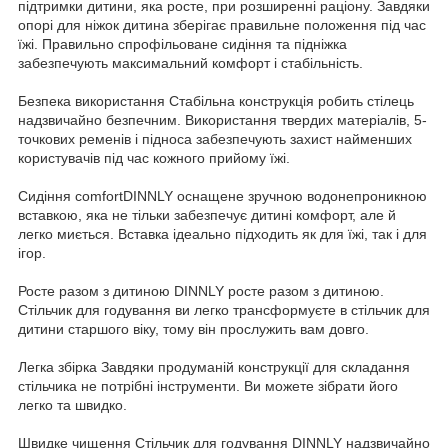
підтримки дитини, яка росте, при розширенні раціону. Завдяки
опорі для ніжок дитина зберігає правильне положення під час
їжі. Правильно спрофільоване сидіння та підніжка
забезпечують максимальний комфорт і стабільність.
Безпека використання Стабільна конструкція робить стілець
надзвичайно безпечним. Використання твердих матеріалів, 5-
точкових ременів і підноса забезпечують захист найменших
користувачів під час кожного прийому їжі.
Сидіння comfortDINNLY оснащене зручною водонепроникною
вставкою, яка не тільки забезпечує дитині комфорт, але й
легко миється. Вставка ідеально підходить як для їжі, так і для
ігор.
Росте разом з дитиною DINNLY росте разом з дитиною.
Стільчик для годування ви легко трансформуєте в стільчик для
дитини старшого віку, тому він прослужить вам довго.
Легка збірка Завдяки продуманій конструкції для складання
стільчика не потрібні інструменти. Ви можете зібрати його
легко та швидко.
Швидке чищення Стільчик для годування DINNLY надзвичайно