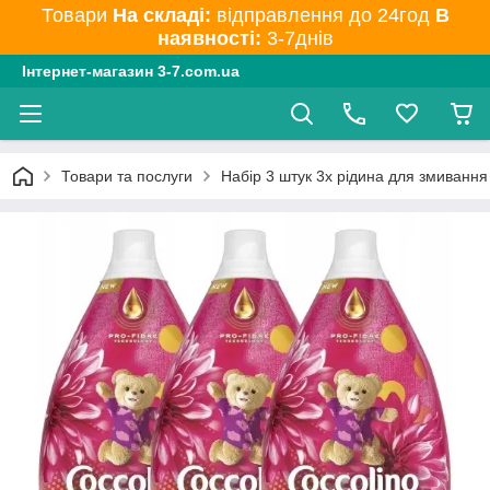
Товари
На складі:
відправлення до 24год
В
наявності:
3-7днів
Інтернет-магазин 3-7.com.ua
Товари та послуги
Набір 3 штук 3x рідина для змивання 