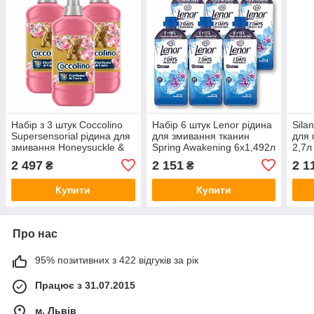
Набір з 3 штук Coccolino
Набір 6 штук Lenor рідина
Sila
Supersensorial рідина для
для змивання тканин
для 
змивання Honeysuckle &
Spring Awakening 6x1,492л
2,7л
Sandalwood 3x1275ml
2 497
2 151
2 1
₴
₴
Купити
Купити
Про нас
95% позитивних з 422 відгуків за рік
Працює з 31.07.2015
м. Львів