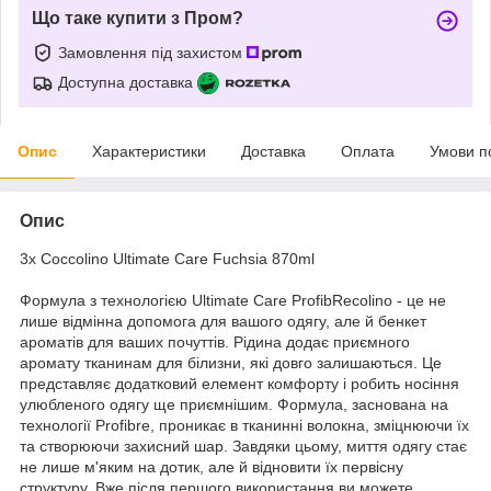
Що таке купити з Пром?
Замовлення під захистом
Доступна доставка
Опис
Характеристики
Доставка
Оплата
Умови п
Опис
3x Coccolino Ultimate Care Fuchsia 870ml
Формула з технологією Ultimate Care ProfibRecolino - це не
лише відмінна допомога для вашого одягу, але й бенкет
ароматів для ваших почуттів. Рідина додає приємного
аромату тканинам для білизни, які довго залишаються. Це
представляє додатковий елемент комфорту і робить носіння
улюбленого одягу ще приємнішим. Формула, заснована на
технології Profibre, проникає в тканинні волокна, зміцнюючи їх
та створюючи захисний шар. Завдяки цьому, миття одягу стає
не лише м'яким на дотик, але й відновити їх первісну
структуру. Вже після першого використання ви можете