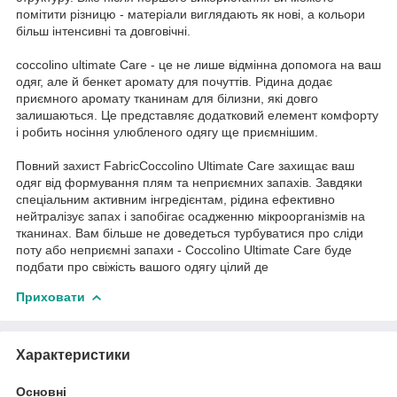
помітити різницю - матеріали виглядають як нові, а кольори
більш інтенсивні та довговічні.
coccolino ultimate Care - це не лише відмінна допомога на ваш
одяг, але й бенкет аромату для почуттів. Рідина додає
приємного аромату тканинам для білизни, які довго
залишаються. Це представляє додатковий елемент комфорту
і робить носіння улюбленого одягу ще приємнішим.
Повний захист FabricCoccolino Ultimate Care захищає ваш
одяг від формування плям та неприємних запахів. Завдяки
спеціальним активним інгредієнтам, рідина ефективно
нейтралізує запах і запобігає осадженню мікроорганізмів на
тканинах. Вам більше не доведеться турбуватися про сліди
поту або неприємні запахи - Coccolino Ultimate Care буде
подбати про свіжість вашого одягу цілий де
Приховати
Характеристики
Основні