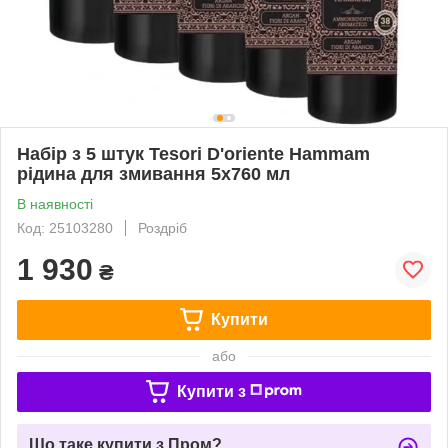
Набір з 5 штук Tesori D'oriente Hammam
рідина для змивання 5x760 мл
В наявності
Код: 25103280
Роздріб
1 930
₴
Купити
або
Купити з
Що таке купити з Пром?