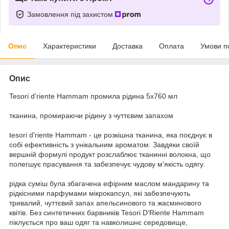
Замовлення під захистом
Опис
Характеристики
Доставка
Оплата
Умови п
Опис
Tesori d'riente Hammam промила рідина 5х760 мл
тканина, промираючи рідину з чуттєвим запахом
tesori d'riente Hammam - це розкішна тканина, яка поєднує в
собі ефективність з унікальним ароматом. Завдяки своїй
вершній формулі продукт розслаблює тканинні волокна, що
полегшує прасування та забезпечує чудову м'якість одягу.
рідка суміш була збагачена ефірним маслом мандарину та
рідкісними парфумами мікрокапсул, які забезпечують
тривалий, чуттєвий запах апельсинового та жасминового
квітів. Без синтетичних барвників Tesori D'Riente Hammam
піклується про ваш одяг та навколишнє середовище,