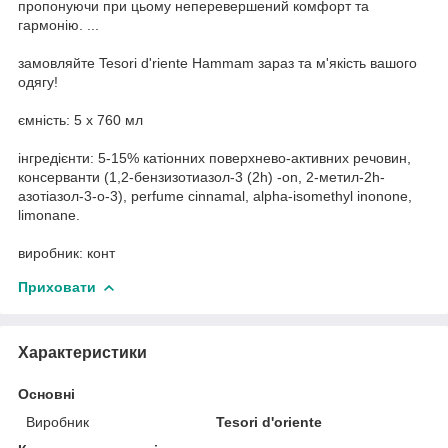
пропонуючи при цьому неперевершений комфорт та
гармонію. ...
замовляйте Tesori d'riente Hammam зараз та м'якість вашого
одягу!
ємність: 5 x 760 мл
інгредієнти: 5-15% катіонних поверхнево-активних речовин,
консерванти (1,2-бензизотиазол-3 (2h) -on, 2-метил-2h-
азотіазол-3-о-3), perfume cinnamal, alpha-isomethyl inonone,
limonane.
виробник: конт
Приховати
Характеристики
Основні
Виробник
Tesori d'oriente