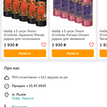
Набір з 5 штук Tesori
Набір з 5 штук Tesori
Набі
D'oriente Japanese Rituals
D'oriente Persian Dream
D'or
рідина для полоскання
рідина для змивання
Nera
5x760 мл
5x760 мл
5x76
1 930
1 930
1 9
₴
₴
Купити
Купити
Про нас
95% позитивних з 422 відгуків за рік
Працює з 31.07.2015
м. Львів
Львів, Україна
Контакти