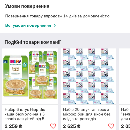
Умови повернення
Повернення товару впродовж 14 днів за домовленістю
Всі умови повернення
Подібні товари компанії
Набір 6 штук Hipp Bio
Набір 20 штук ганчірок з
Набі
каша безмолочна з 5
мікрофібри для вікон без
"вел
злаків для дітей від 5
слідів та розводів
для 
місяців 6x200g
двосторонній 20шт
ігра
2 259
2 625
2 0
₴
₴