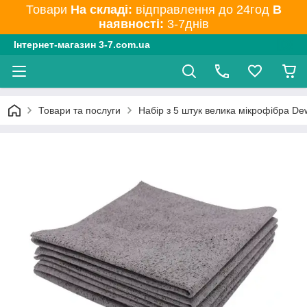
Товари
На складі:
відправлення до 24год
В
наявності:
3-7днів
Інтернет-магазин 3-7.com.ua
Товари та послуги
Набір з 5 штук велика мікрофібра Dew