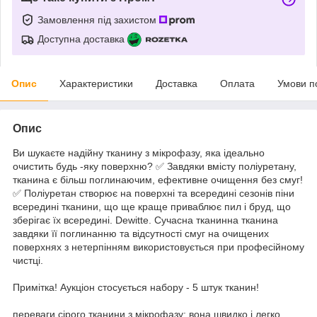
Замовлення під захистом
Доступна доставка
Опис
Характеристики
Доставка
Оплата
Умови п
Опис
Ви шукаєте надійну тканину з мікрофазу, яка ідеально
очистить будь -яку поверхню? ✅ Завдяки вмісту поліуретану,
тканина є більш поглинаючим, ефективне очищення без смуг!
✅ Поліуретан створює на поверхні та всередині сезонів піни
всередині тканини, що ще краще приваблює пил і бруд, що
зберігає їх всередині. Dewitte. Сучасна тканинна тканина
завдяки її поглинанню та відсутності смуг на очищених
поверхнях з нетерпінням використовується при професійному
чистці.
Примітка! Аукціон стосується набору - 5 штук тканин!
переваги сірого тканини з мікрофазу: вона швидко і легко