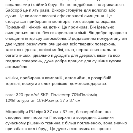
видаляє жир і стійкий бруд. Він не подрібнює і не зривається.
Бабсорб це п’ять разів. Використовуйте для вологих або
сухих. Це вимагає високої ефективності очищення. Це
стосується прибирання моніторів, телевізорів та екранів.
Приємний і ніжний на дотик. Це промирає. Він ідеально
очищається навіть без використання хімії. Він добре працює в
очищенні інтер'єру автомобілів. З додаванням поліуретану він
дає чудові результати очищення всіх твердих поверхонь,
таких як підлога, офісні меблі, скло, нержавіюча сталь та
багато інших, ідеально підходить для дзеркал, вікон та всіх
гладких поверхонь, дуже добре працює для сушіння кузова
автомобіля.
клініки, прибирання компаній, автомийки, в роздрібній
торгівлі, послуги з електронікою, домогосподарство.
вага: 320 грам/м² SKP: Поліестер 70%Поліамід
12%Поліуретан 18%Розмір: 37 х 37 см
Мікрофібри PU сірий 37 см х 37 см, безперебійне, що
створює пінні пори на її поверхні та всередині. Завдяки
сучасному рішенню тканина є більш поглиненою, вона значно
приваблює пил і бруд. Це дуже легко вмивати- просто