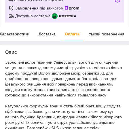
Замовлення під захистом
Доступна доставка
Характеристики
Доставка
Оплата
Умови повернення
Опис
Зволочені вологі тканини Універсальні вологі для очищення
чищення в повсякденному чистці- зручність та ефективність в
одному продукті! Вологі зволожені мокрі серветки XL для
прибирання поверхонь вдома вдома та багатоцільово- для
ідеального очищення всіх поверхонь перед висиханням,
завдяки якому кожна з них залишається зволоженою та
готовою до використання навіть після тривалого часу
натуральної формули- вони містять білий оцет, вищу соду та
відбілювачі, забезпечуючи чистоту та гігієні в кожному куті
вашого будинку. Красивий, природний запах білого мізерного
розміру xl- їх велика і густа структура забезпечує відмінне
очищення. Parabenów - SLS - хлор залишає сліди