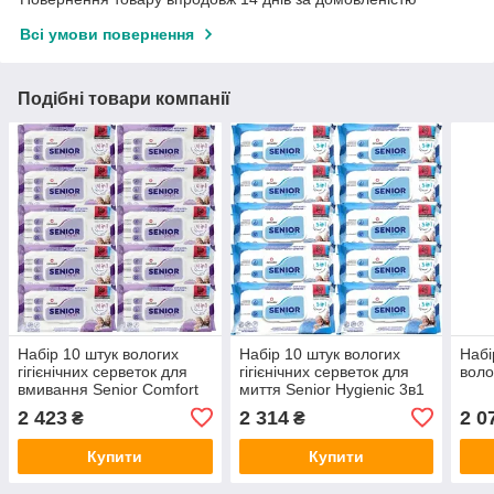
Всі умови повернення
Подібні товари компанії
Набір 10 штук вологих
Набір 10 штук вологих
Набі
гігієнічних серветок для
гігієнічних серветок для
воло
вмивання Senior Comfort
миття Senior Hygienic 3в1
4в1 10 шт. 72 шт.
10 шт. 72 штук
2 423
2 314
2 0
₴
₴
Купити
Купити