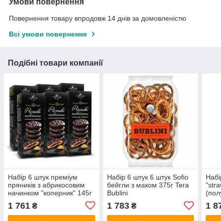
Умови повернення
Повернення товару впродовж 14 днів за домовленістю
Всі умови повернення
Подібні товари компанії
Набір 6 штук преміум
Набір 6 штук 6 штук Sofio
Набі
пряників з абрикосовим
бейгли з маком 375г Tera
"str
начинком "коперник" 145г
Bublini
(пол
X6
х2
1 761
1 783
1 8
₴
₴