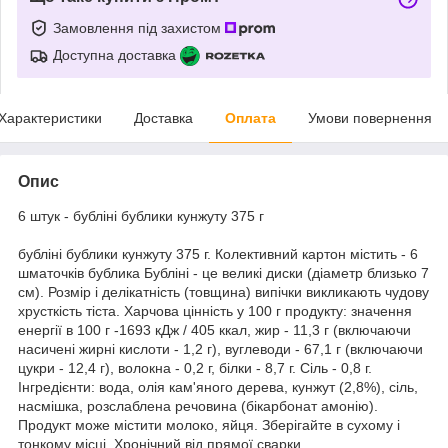
Замовлення під захистом
Доступна доставка
Характеристики
Доставка
Оплата
Умови повернення
Опис
6 штук - бубліні бублики кунжуту 375 г
бубліні бублики кунжуту 375 г. Колективний картон містить - 6
шматочків бублика Бубліні - це великі диски (діаметр близько 7
см). Розмір і делікатність (товщина) випічки викликають чудову
хрусткість тіста. Харчова цінність у 100 г продукту: значення
енергії в 100 г -1693 кДж / 405 ккал, жир - 11,3 г (включаючи
насичені жирні кислоти - 1,2 г), вуглеводи - 67,1 г (включаючи
цукри - 12,4 г), волокна - 0,2 г, білки - 8,7 г. Сіль - 0,8 г.
Інгредієнти: вода, олія кам'яного дерева, кунжут (2,8%), сіль,
насмішка, розслаблена речовина (бікарбонат амонію).
Продукт може містити молоко, яйця. Зберігайте в сухому і
тонкому місці. Хронічний від прямої сварки