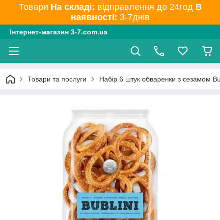
Товари
На складі:
відправлення до 24год
В
наявності:
3-7днів
Інтернет-магазин 3-7.com.ua
Товари та послуги
Набір 6 штук обваренки з сезамом Bub