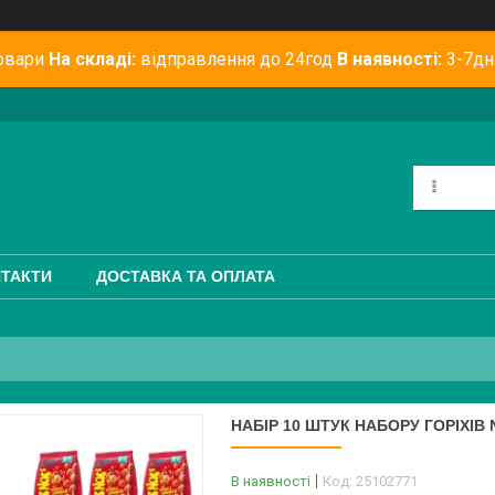
овари
На складі:
відправлення до 24год
В наявності:
3-7дн
ТАКТИ
ДОСТАВКА ТА ОПЛАТА
НАБІР 10 ШТУК НАБОРУ ГОРІХІВ NI
В наявності
Код:
25102771