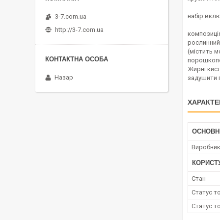
набір вклю
3-7.com.ua
http://3-7.com.ua
композиція
рослинний
(містить м
порошкопод
Жирні кисл
Назар
задушити г
ХАРАКТЕ
ОСНОВН
Виробни
КОРИСТ
Стан
Статус т
Статус т