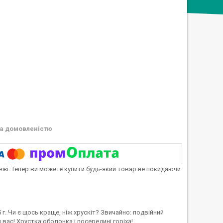
а домовленістю
тежі. Тепер ви можете купити будь-який товар не покидаючи
г. Чи є щось краще, ніж хрускіт? Звичайно: подвійний
 вас! Хрустка оболонка і посередині горіха!