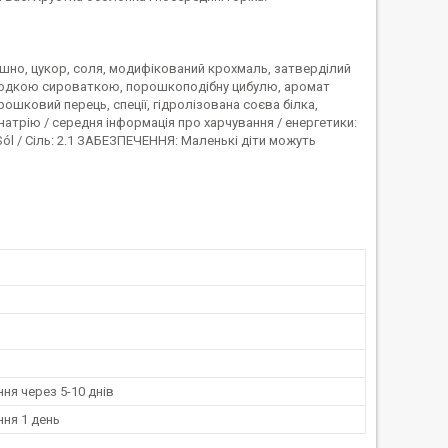
рошно, цукор, соля, модифікований крохмаль, затверділий
олодкою сироваткою, порошкоподібну цибулю, аромат
шковий перець, спеції, гідролізована соєва білка,
атрію / середня інформація про харчування / енергетики:
 GSól / Сіль: 2.1 ЗАБЕЗПЕЧЕННЯ: Маленькі діти можуть
ня через 5-10 днів
ня 1 день