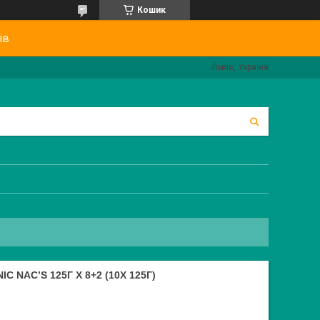
Кошик
ів
Львів, Україна
C NAC’S 125Г Х 8+2 (10X 125Г)