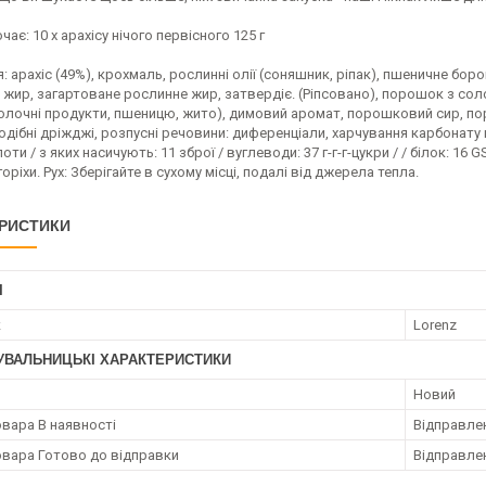
чає: 10 x арахісу нічого первісного 125 г
: арахіс (49%), крохмаль, рослинні олії (соняшник, ріпак), пшеничне бо
 жир, загартоване рослинне жир, затвердіє. (Ріпсовано), порошок з с
олочні продукти, пшеницю, жито), димовий аромат, порошковий сир, поро
ібні дріжджі, розпусні речовини: диференціали, харчування карбонату н
оти / з яких насичують: 11 зброї / вуглеводи: 37 г-г-г-цукри / / білок: 16
оріхи. Рух: Зберігайте в сухому місці, подалі від джерела тепла.
РИСТИКИ
І
к
Lorenz
УВАЛЬНИЦЬКІ ХАРАКТЕРИСТИКИ
Новий
овара В наявності
Відправлен
овара Готово до відправки
Відправлен