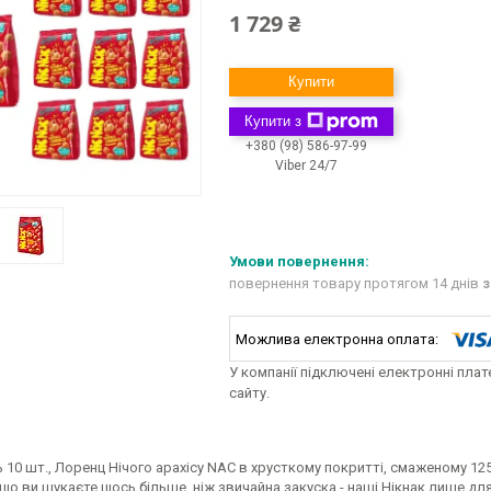
1 729 ₴
Купити
Купити з
+380 (98) 586-97-99
Viber 24/7
повернення товару протягом 14 днів
з
У компанії підключені електронні пла
сайту.
 10 шт., Лоренц Нічого арахісу NAC в хрусткому покритті, смаженому 125 
кщо ви шукаєте щось більше, ніж звичайна закуска - наші Нікнак лише для