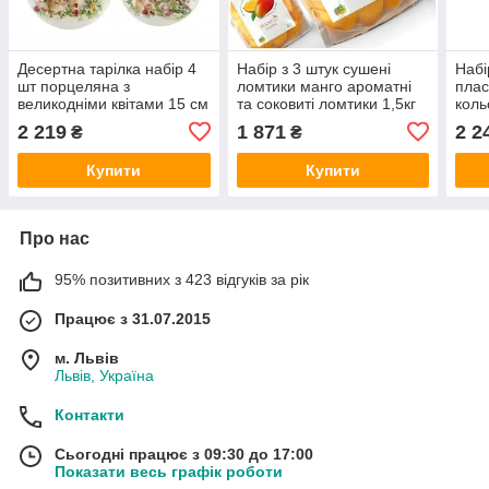
Десертна тарілка набір 4
Набір з 3 штук сушені
Набі
шт порцеляна з
ломтики манго ароматні
плас
великодніми квітами 15 см
та соковиті ломтики 1,5кг
коль
заєць
(3x500г)
2 219
1 871
2 2
₴
₴
Купити
Купити
Про нас
95% позитивних з 423 відгуків за рік
Працює з 31.07.2015
м. Львів
Львів, Україна
Контакти
Сьогодні працює з 09:30 до 17:00
Показати весь графік роботи