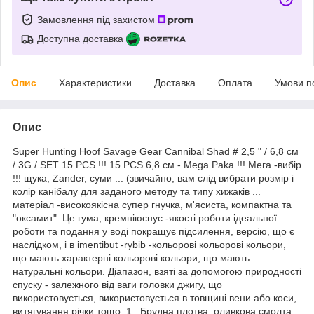
Замовлення під захистом
Доступна доставка
Опис
Характеристики
Доставка
Оплата
Умови п
Опис
Super Hunting Hoof Savage Gear Cannibal Shad # 2,5 " / 6,8 см
/ 3G / SET 15 PCS !!! 15 PCS 6,8 см - Mega Paka !!! Мега -вибір
!!! щука, Zander, суми ... (звичайно, вам слід вибрати розмір і
колір канібалу для заданого методу та типу хижаків ...
матеріал -високоякісна супер гнучка, м'ясиста, компактна та
"оксамит". Це гума, кремніюснус -якості роботи ідеальної
роботи та подання у воді покращує підсилення, версію, що є
наслідком, і в imentibut -rybib -кольорові кольорові кольори,
що мають характерні кольорові кольори, що мають
натуральні кольори. Діапазон, взяті за допомогою природності
спуску - залежного від ваги головки джигу, що
використовується, використовується в товщині вени або коси,
витягування річки тощо. 1,. Брудна плотва, оливкова смолта,