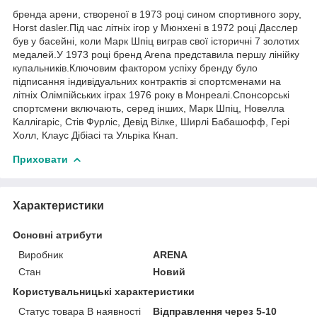
бренда арени, створеної в 1973 році сином спортивного зору,
Horst dasler.Під час літніх ігор у Мюнхені в 1972 році Дасслер
був у басейні, коли Марк Шпіц виграв свої історичні 7 золотих
медалей.У 1973 році бренд Arena представила першу лінійку
купальників.Ключовим фактором успіху бренду було
підписання індивідуальних контрактів зі спортсменами на
літніх Олімпійських іграх 1976 року в Монреалі.Спонсорські
спортсмени включають, серед інших, Марк Шпіц, Новелла
Каллігаріс, Стів Фурліс, Девід Вілке, Ширлі Бабашофф, Гері
Холл, Клаус Дібіасі та Ульріка Кнап.
Приховати
Характеристики
Основні атрибути
Виробник
ARENA
Стан
Новий
Користувальницькі характеристики
Статус товара В наявності
Відправлення через 5-10