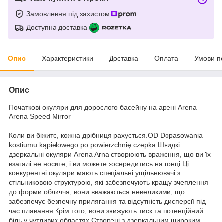
Замовлення під захистом
Доступна доставка
Опис
Характеристики
Доставка
Оплата
Умови п
Опис
Початкові окуляри для дорослого басейну на арені Arena
Arena Speed Mirror
Коли ви біжите, кожна дрібниця рахується.OD Dopasowania
kostiumu kąpielowego po powierzchnię czepka.Швидкі
дзеркальні окуляри Arena Arna створюють враження, що ви їх
взагалі не носите, і ви можете зосередитись на гонці.Ці
конкурентні окуляри мають спеціальні ущільнювачі з
стільниковою структурою, які забезпечують кращу зчеплення
до форми обличчя, вони вважаються невеликими, що
забезпечує безпечну прилягання та відсутність дисперсії під
час плавання.Крім того, вони знижують тиск та потенційний
біль у чутливих областях.Створені з дзеркальним широким