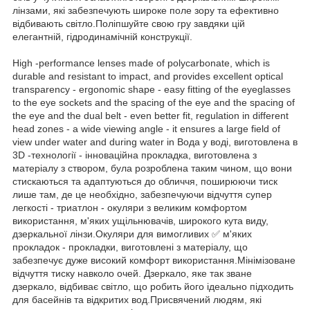
лінзами, які забезпечують широке поле зору та ефективно
відбивають світло.Поліпшуйте свою гру завдяки цій
елегантній, гідродинамічній конструкції.
High -performance lenses made of polycarbonate, which is
durable and resistant to impact, and provides excellent optical
transparency - ergonomic shape - easy fitting of the eyeglasses
to the eye sockets and the spacing of the eye and the spacing of
the eye and the dual belt - even better fit, regulation in different
head zones - a wide viewing angle - it ensures a large field of
view under water and during water in Вода у воді, виготовлена в
3D -технології - інноваційна прокладка, виготовлена з
матеріалу з створом, була розроблена таким чином, що вони
стискаються та адаптуються до обличчя, поширюючи тиск
лише там, де це необхідно, забезпечуючи відчуття супер
легкості - триатлон - окуляри з великим комфортом
використання, м'яких ущільнювачів, широкого кута виду,
дзеркальної лінзи.Окуляри для вимогливих ✅ м'яких
прокладок - прокладки, виготовлені з матеріалу, що
забезпечує дуже високий комфорт використання.Мінімізоване
відчуття тиску навколо очей. Дзеркало, яке так зване
дзеркало, відбиває світло, що робить його ідеально підходить
для басейнів та відкритих вод.Присвячений людям, які