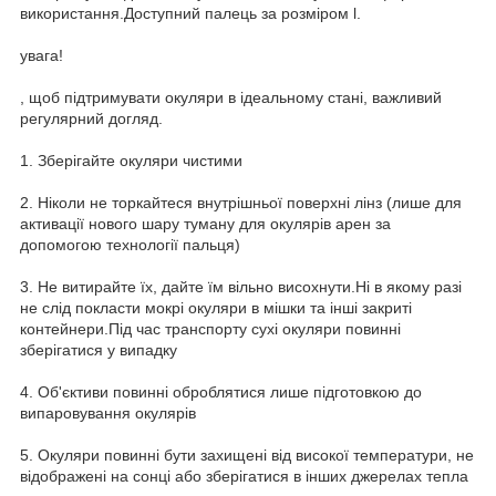
використання.Доступний палець за розміром l.
увага!
, щоб підтримувати окуляри в ідеальному стані, важливий
регулярний догляд.
1. Зберігайте окуляри чистими
2. Ніколи не торкайтеся внутрішньої поверхні лінз (лише для
активації нового шару туману для окулярів арен за
допомогою технології пальця)
3. Не витирайте їх, дайте їм вільно висохнути.Ні в якому разі
не слід покласти мокрі окуляри в мішки та інші закриті
контейнери.Під час транспорту сухі окуляри повинні
зберігатися у випадку
4. Об'єктиви повинні оброблятися лише підготовкою до
випаровування окулярів
5. Окуляри повинні бути захищені від високої температури, не
відображені на сонці або зберігатися в інших джерелах тепла