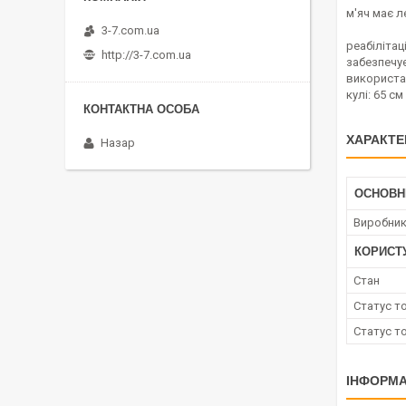
м'яч має л
3-7.com.ua
реабілітац
http://3-7.com.ua
забезпечує
використан
кулі: 65 с
ХАРАКТЕ
Назар
ОСНОВН
Виробни
КОРИСТ
Стан
Статус т
Статус т
ІНФОРМА