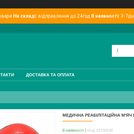
овари
На складі:
відправлення до 24год
В наявності:
3-7дн
ТАКТИ
ДОСТАВКА ТА ОПЛАТА
МЕДИЧНА РЕАБІЛІТАЦІЙНА М'ЯЧ 
В наявності
Код:
25100242