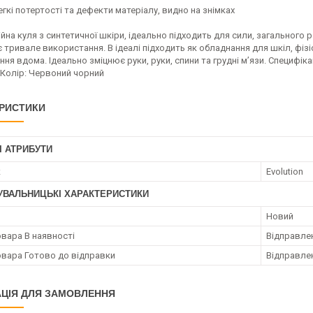
егкі потертості та дефекти матеріалу, видно на знімках
ійна куля з синтетичної шкіри, ідеально підходить для сили, загального р
 тривале використання. В ідеалі підходить як обладнання для шкіл, фізі
ня вдома. Ідеально зміцнює руки, руки, спини та грудні м’язи. Специфіка
м Колір: Червоний чорний
РИСТИКИ
І АТРИБУТИ
к
Evolution
УВАЛЬНИЦЬКІ ХАРАКТЕРИСТИКИ
Новий
овара В наявності
Відправлен
овара Готово до відправки
Відправлен
ЦІЯ ДЛЯ ЗАМОВЛЕННЯ