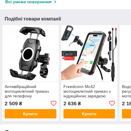
Всі умови повернення
Подібні товари компанії
Антивібраційний
Freedconn Mc42
Вод
мотоциклетний тримач
мотоциклетний тримач з
регу
для телефону
індукційною зарядкою
мото
Extremestyle R22 оригінал
Usb-c Qc3.0
для 
2 509
2 636
2 1
₴
₴
амор
Купити
Купити