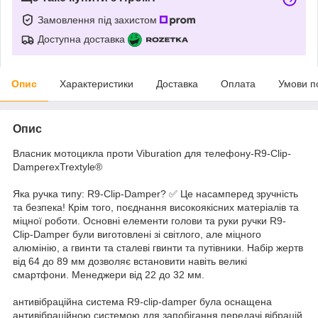
Замовлення під захистом
Доступна доставка
Опис
Характеристики
Доставка
Оплата
Умови п
Опис
Власник мотоцикла проти Viburation для телефону-R9-Clip-
DamperexTrextyle®
Яка ручка типу: R9-Clip-Damper? ✅ Це насамперед зручність
та безпека! Крім того, поєднання високоякісних матеріалів та
міцної роботи. Основні елементи голови та руки ручки R9-
Clip-Damper були виготовлені зі світлого, але міцного
алюмінію, а гвинти та сталеві гвинти та путівники. Набір жертв
від 64 до 89 мм дозволяє встановити навіть великі
смартфони. Менеджери від 22 до 32 мм.
антивібраційна система R9-clip-damper була оснащена
антивібраційною системою для запобігання передачі вібрацій