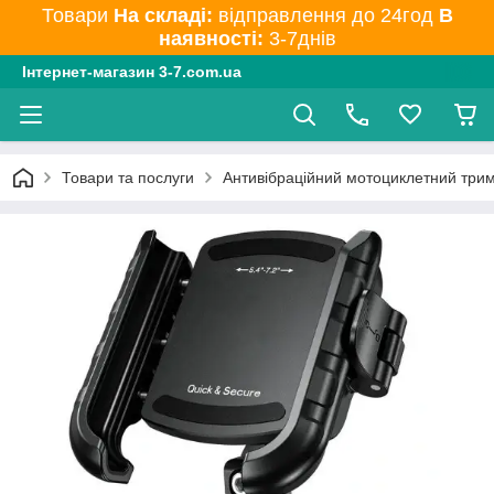
Товари
На складі:
відправлення до 24год
В
наявності:
3-7днів
Інтернет-магазин 3-7.com.ua
Товари та послуги
Антивібраційний мотоциклетний три