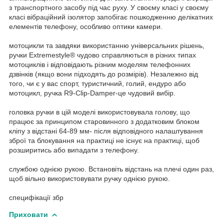
з транспортного засобу під час руху. У своєму класі у своєму
класі вібраційний ізолятор запобігає пошкодженню делікатних
елементів телефону, особливо оптики камери.
мотоцикли та завдяки використанню універсальних рішень,
ручки Extremestyle® чудово справляються в різних типах
мотоциклів і відповідають різним моделям телефонних
дзвінків (якщо вони підходять до розмірів). Незалежно від
того, чи є у вас спорт, туристичний, голий, ендуро або
мотоцикл, ручка R9-Clip-Damper-це чудовий вибір.
головка ручки в цій моделі використовувала голову, що
працює за принципом старовинного з додатковим блоком
кліпу з відстані 64-89 мм- після відповідного налаштування
зброї та блокування на практиці не існує на практиці, щоб
розширитись або випадати з телефону.
службою однією рукою. Встановіть відстань на плечі один раз,
щоб вільно використовувати ручку однією рукою.
специфікації збр
Приховати