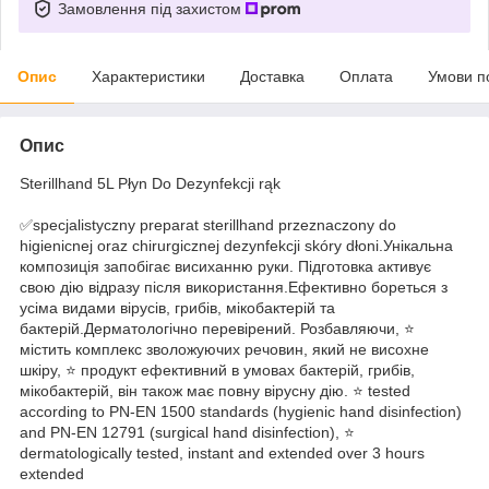
Замовлення під захистом
Опис
Характеристики
Доставка
Оплата
Умови п
Опис
Sterillhand 5L Płyn Do Dezynfekcji rąk
✅specjalistyczny preparat sterillhand przeznaczony do
higienicnej oraz chirurgicznej dezynfekcji skóry dłoni.Унікальна
композиція запобігає висиханню руки. Підготовка активує
свою дію відразу після використання.Ефективно бореться з
усіма видами вірусів, грибів, мікобактерій та
бактерій.Дерматологічно перевірений. Розбавляючи, ⭐
містить комплекс зволожуючих речовин, який не висохне
шкіру, ⭐ продукт ефективний в умовах бактерій, грибів,
мікобактерій, він також має повну вірусну дію. ⭐ tested
according to PN-EN 1500 standards (hygienic hand disinfection)
and PN-EN 12791 (surgical hand disinfection), ⭐
dermatologically tested, instant and extended over 3 hours
extended