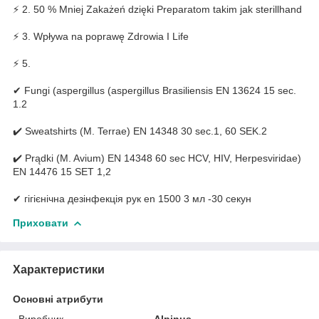
⚡ 2. 50 % Mniej Zakażeń dzięki Preparatom takim jak sterillhand
⚡ 3. Wpływa na poprawę Zdrowia I Life
⚡ 5.
✔ Fungi (aspergillus (aspergillus Brasiliensis EN 13624 15 sec.
1.2
✔️ Sweatshirts (M. Terrae) EN 14348 30 sec.1, 60 SEK.2
✔️ Prądki (M. Avium) EN 14348 60 sec HCV, HIV, Herpesviridae)
EN 14476 15 SET 1,2
✔ гігієнічна дезінфекція рук en 1500 3 мл -30 секун
Приховати
Характеристики
Основні атрибути
Виробник
Alpinus