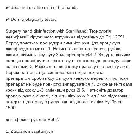
✔️ does not dry the skin of the hands
✔️ Dermatologically tested
Surgery hand disinfection with Sterillhand: Технологія
дезінфекції хірургічного втручання відповідно до EN 12791.
Перед початком процедури вимийте руки (до процедури
ліктів) вода та мило. 1. Натисніть дозатор правою рукою
ліктям, візьміть ліву руку 3 мл препарату☑ 2. Занурте кінчики
пальців правої руки в підготовку в підготовці до розпаду шкіри
під нігтями: 3. Розкладіть підготовку праворуч на висоту ліктя.
Переконайтесь, що вся поверхня шкіри покрита
препаратом.Зробіть кругові рухи навколо передпліччя, поки
препарат не буде повністю випаруватися.4. Виконайте ті самі
кроки від кроку 1-3, змінивши руки ☑ 5. Натисніть дозатор
правою рукою ліктям, візьміть ліву руку 2 мл 2 мл підготовки:
потерти підготовку в руках відповідно до техніки Ayliffe en
1500
дезінфекція рук для Robić:
1. Zakażneń szpitalnych