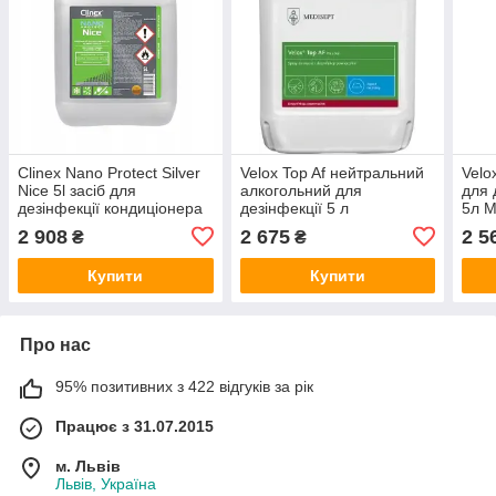
Clinex Nano Protect Silver
Velox Top Af нейтральний
Velo
Nice 5l засіб для
алкогольний для
для 
дезінфекції кондиціонера
дезінфекції 5 л
5л M
2 908
2 675
2 5
₴
₴
Купити
Купити
Про нас
95% позитивних з 422 відгуків за рік
Працює з 31.07.2015
м. Львів
Львів, Україна