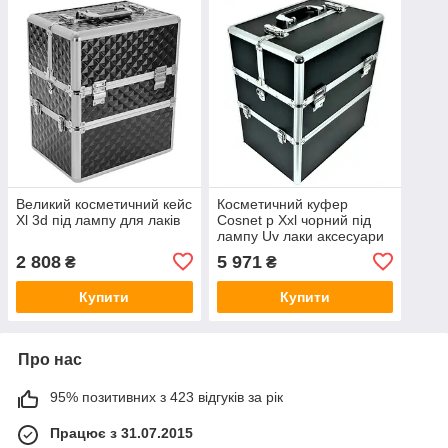
Великий косметичний кейс
Косметичний куфер
Xl 3d під лампу для лаків
Cosnet р Xxl чорний під
лампу Uv лаки аксесуари
Xxl
2 808
5 971
₴
₴
Купити
Купити
Про нас
95% позитивних з 423 відгуків за рік
Працює з 31.07.2015