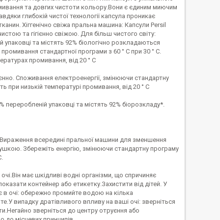
мивання та довгих чистоти кольору.Вони є єдиним миючим
авдяки глибокій чистої технології капсула проникає
анин. Хіггенічно свіжа пральна машина: Капсули Persil
стою та гігієнно свіжою. Для більш чистого світу:
ій упаковці та містять 92% біологічно розкладаються
ромивання стандартної програми з 60 ° С при 30 ° С.
ературах промивання, від 20 ° С
игієнно. Споживання електроенергії, змінюючи стандартну
ть при низькій температурі промивання, від 20 ° С
0% переробленій упаковці та містять 92% біорозкладу*.
ни. Вираження всередині пральної машини для зменшення
глушкою. Збережіть енергію, змінюючи стандартну програму
.
очі.Він має шкідливі водні організми, що спричиняє
оказати контейнер або етикетку.Захистити від дітей. У
є в очі: обережно промийте водою на кілька
йте.У випадку дратівливого впливу на ваші очі: зверніться
и.Негайно зверніться до центру отруєння або
о до місцевих принципів.