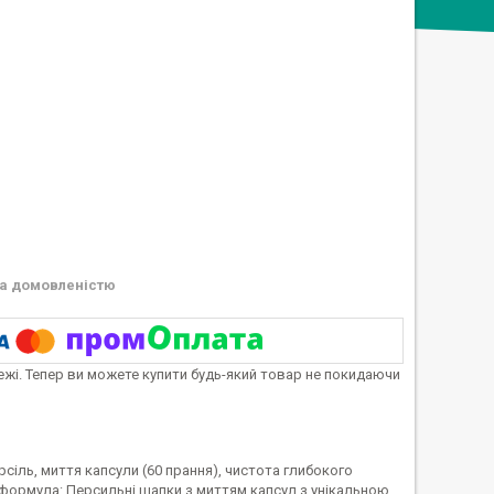
а домовленістю
тежі. Тепер ви можете купити будь-який товар не покидаючи
ль, миття капсули (60 прання), чистота глибокого
на формула: Персильні шапки з миттям капсул з унікальною