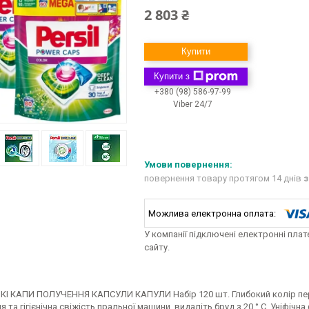
2 803 ₴
Купити
Купити з
+380 (98) 586-97-99
Viber 24/7
повернення товару протягом 14 днів
з
У компанії підключені електронні пла
сайту.
КІ КАПИ ПОЛУЧЕННЯ КАПСУЛИ КАПУЛИ Набір 120 шт. Глибокий колір персі
 та гігієнічна свіжість пральної машини, видаліть бруд з 20 ° С. Уніфіч