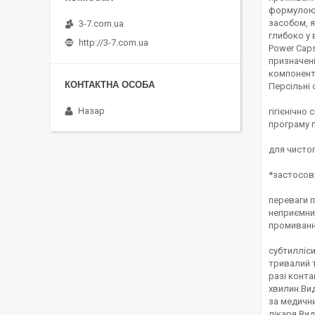
формулою,
засобом, я
3-7.com.ua
глибоко у 
http://3-7.com.ua
Power Caps
призначені
компоненти
Персільні 
Назар
гігієнічно
програму п
для чистог
*застосову
переваги п
неприємни
промивання
субтилліси
тривалий т
разі конта
хвилин.Вид
за медичн
лікаря.Вид