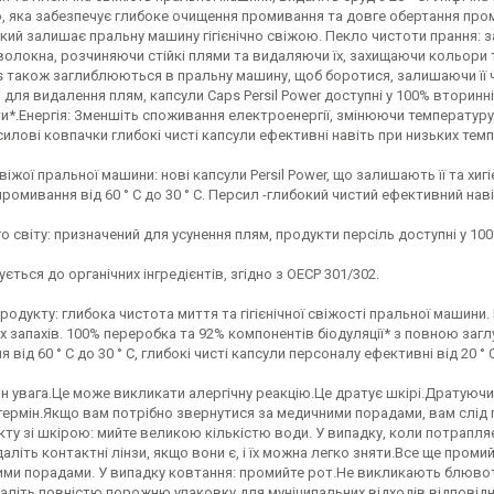
 яка забезпечує глибоке очищення промивання та довге обертання про
кий залишає пральну машину гігієнічно свіжою. Пекло чистоти прання: з
волокна, розчиняючи стійкі плями та видаляючи їх, захищаючи кольори тк
 також заглиблюються в пральну машину, щоб боротися, залишаючи її чи
 для видалення плям, капсули Caps Persil Power доступні у 100% вторинн
*.Енергія: Зменшіть споживання електроенергії, змінюючи температуру п
силові ковпачки глибокі чисті капсули ефективні навіть при низьких темп
 свіжої пральної машини: нові капсули Persil Power, що залишають її та х
ромивання від 60 ° С до 30 ° С. Персил -глибокий чистий ефективний наві
о світу: призначений для усунення плям, продукти персіль доступні у 10
ється до органічних інгредієнтів, згідно з ОЕСР 301/302.
родукту: глибока чистота миття та гігієнічної свіжості пральної маши
х запахів. 100% переробка та 92% компонентів біодуляції* з повною за
 від 60 ° С до 30 ° С, глибокі чисті капсули персоналу ефективні від 20 ° С
н увага.Це може викликати алергічну реакцію.Це дратує шкірі.Дратуючи 
ермін.Якщо вам потрібно звернутися за медичними порадами, вам слід п
кту зі шкірою: мийте великою кількістю води. У випадку, коли потрапля
аліть контактні лінзи, якщо вони є, і їх можна легко зняти.Все ще проми
ими порадами. У випадку ковтання: промийте рот.Не викликають блювот
аліть повністю порожню упаковку для муніципальних відходів відповідн