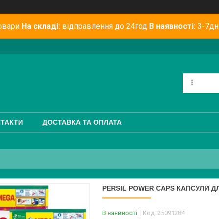
овари
На складі:
відправлення до 24год
В наявності:
3-7дн
ТАКТИ
ДОСТАВКА ТА ОПЛАТА
PERSIL POWER CAPS КАПСУЛИ Д
В наявності
Код:
25091284