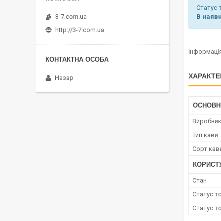
Статус
В наявн
3-7.com.ua
http://3-7.com.ua
Інформація
ХАРАКТЕ
Назар
ОСНОВН
Виробни
Тип кави
Сорт кав
КОРИСТ
Стан
Статус т
Статус т