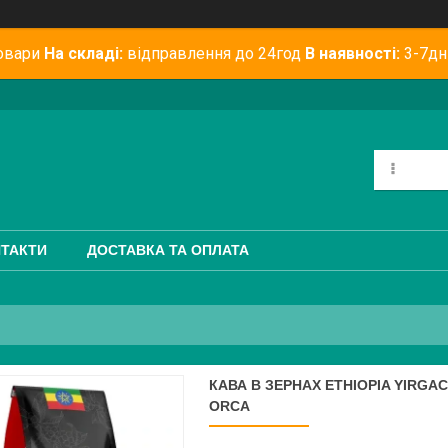
овари
На складі:
відправлення до 24год
В наявності:
3-7дн
ТАКТИ
ДОСТАВКА ТА ОПЛАТА
КАВА В ЗЕРНАХ ETHIOPIA YIRG
ORCA