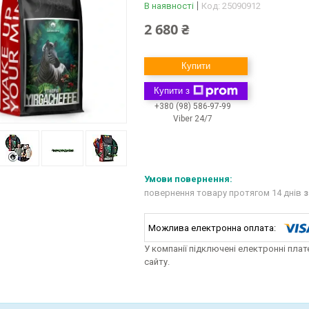
В наявності
Код:
25090912
2 680 ₴
Купити
Купити з
+380 (98) 586-97-99
Viber 24/7
повернення товару протягом 14 днів
з
У компанії підключені електронні пла
сайту.