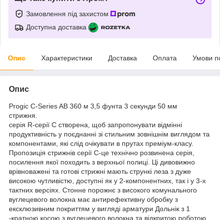
Замовлення під захистом
Доступна доставка
Опис
Характеристики
Доставка
Оплата
Умови п
Опис
Progic C-Series AB 360 м 3,5 фунта 3 секунди 50 мм
стрижня.
серія R-серії C створена, щоб запропонувати відмінні
продуктивність у поєднанні зі стильним зовнішнім виглядом та
компонентами, які слід очікувати в прутах преміум-класу.
Пропозиція стрижнів серії C-це технічно розвинена серія,
посилення якої походить з верхньої полиці. Ці дивовижно
врівноважені та готові стрижні мають стрункі леза з дуже
високою чутливістю, доступні як у 2-компонентних, так і у 3-х
тактних версіях. Стонне порожнє з високого комунального
вуглецевого волокна має антирефективну обробку з
ексклюзивним покриттям у вигляді арматури Дольнік з 1
-кратною косою з вуглецевого волокна та відкритою роботою,