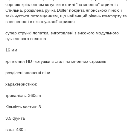
чорною кріпленням котушки в стилі "натхнення" стрижнів.
Стильна, розділена ручка Doller покрита японською піною і
закінчується потовщенням, що найвищий рівень комфорту та
впевненості в експлуатації стрижня.
супер стрункі лопатки, виготовлені з високого модульного
вуглецевого волокна
16 мм
кріплення HD -котушки в стилі натхненних стрижнів
розділені японські піни
характеристики:
тривалість: 360cm
Кількість частин: 3
3,5 фунта
вага: 430 г