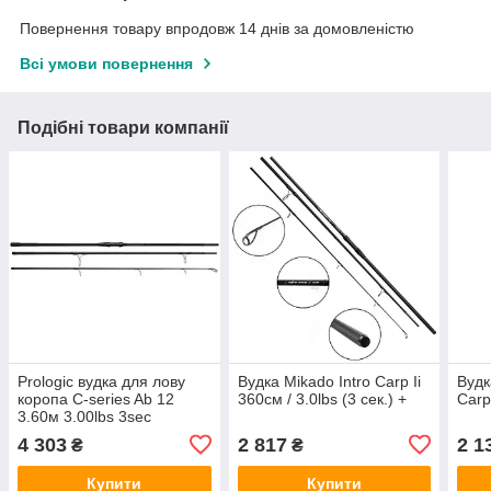
Повернення товару впродовж 14 днів за домовленістю
Всі умови повернення
Подібні товари компанії
Prologic вудка для лову
Вудка Mikado Intro Carp Ii
Вудк
коропа C-series Ab 12
360см / 3.0lbs (3 сек.) +
Carp
3.60м 3.00lbs 3sec
4 303
2 817
2 1
₴
₴
Купити
Купити