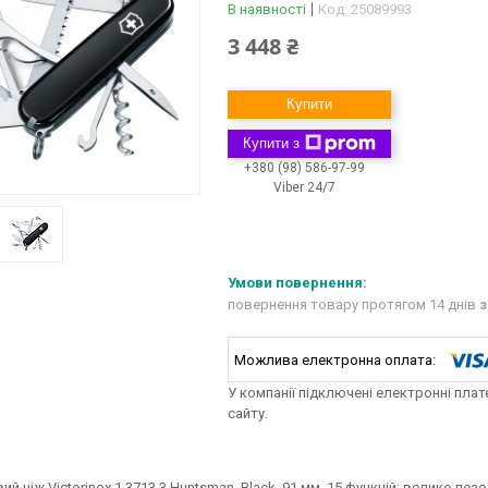
В наявності
Код:
25089993
3 448 ₴
Купити
Купити з
+380 (98) 586-97-99
Viber 24/7
повернення товару протягом 14 днів
з
У компанії підключені електронні пла
сайту.
й ніж Victorinox 1.3713.3 Huntsman, Black, 91 мм, 15 функцій: велике л