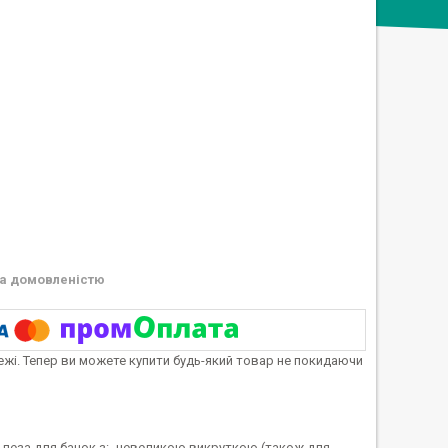
а домовленістю
тежі. Тепер ви можете купити будь-який товар не покидаючи
езо леза для банок з:- невеликою викруткою (також для