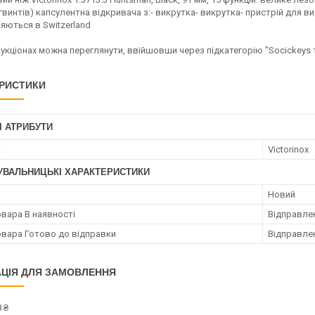
гвинтів) капсулентна відкривача з:- викрутка- викрутка- пристрій для в
яються в Switzerland
укціонах можна переглянути, ввійшовши через підкатегорію "Socickeys 
РИСТИКИ
І АТРИБУТИ
к
Victorinox
УВАЛЬНИЦЬКІ ХАРАКТЕРИСТИКИ
Новий
овара В наявності
Відправлен
овара Готово до відправки
Відправлен
ЦІЯ ДЛЯ ЗАМОВЛЕННЯ
 ₴