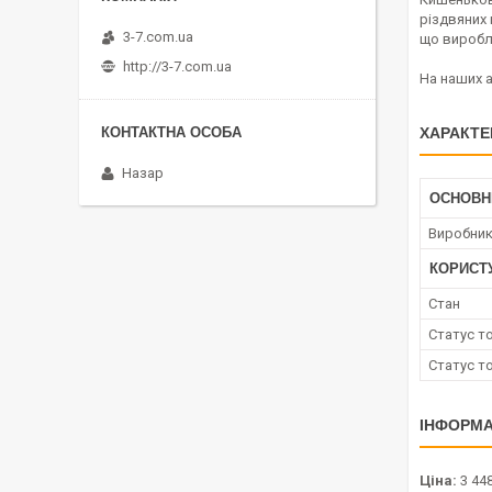
різдвяних 
3-7.com.ua
що виробл
http://3-7.com.ua
На наших а
ХАРАКТЕ
Назар
ОСНОВН
Виробни
КОРИСТ
Стан
Статус т
Статус т
ІНФОРМА
Ціна:
3 448