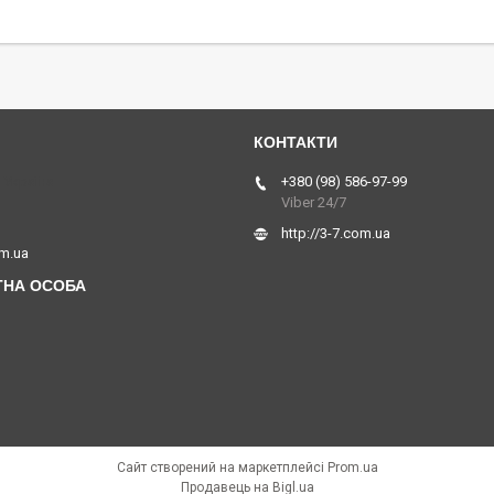
 Україна
+380 (98) 586-97-99
Viber 24/7
http://3-7.com.ua
om.ua
Сайт створений на маркетплейсі
Prom.ua
Продавець на Bigl.ua