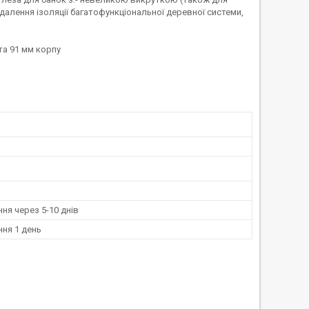
идалення ізоляції багатофункціональної деревної системи,
та 91 мм корпу
ня через 5-10 днів
ня 1 день