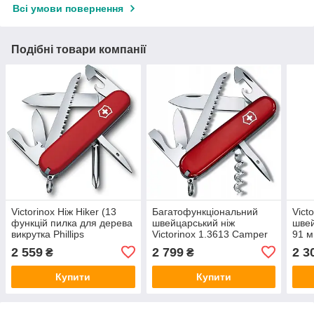
Всі умови повернення
Подібні товари компанії
Victorinox Ніж Hiker (13
Багатофункціональний
Vict
функцій пилка для дерева
швейцарський ніж
швей
викрутка Phillips
Victorinox 1.3613 Camper
91 м
зубочистка) червоний
91mm 13в1 + коробка
2 559
2 799
2 3
₴
₴
Купити
Купити