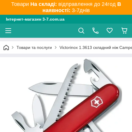
Товари
На складі:
відправлення до 24год
В
наявності:
3-7днів
Інтернет-магазин 3-7.com.ua
Товари та послуги
Victorinox 1.3613 складний ніж Camp