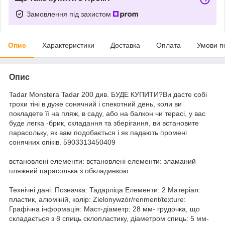
Замовлення під захистом
Опис
Характеристики
Доставка
Оплата
Умови п
Опис
Tadar Monstera Tadar 200 див. БУДЕ КУПИТИ?Ви дасте собі
трохи тіні в дуже сонячний і спекотний день, коли ви
покладете її на пляж, в саду, або на балкон чи терасі, у вас
буде легка -брик, складання та зберігання, ви встановите
парасольку, як вам подобається і як падають промені
сонячних опіків. 5903313450409
встановлені елементи: встановлені елементи: зламаний
пляжний парасолька з обкладинкою
Технічні дані: Позначка: Тадарліца Елементи: 2 Матеріал:
пластик, алюміній, колір: Zielonywzór/renment/texture:
Графічна інформація: Маст-діаметр: 28 мм- грудочка, що
складається з 8 спиць склопластику, діаметром спиць: 5 мм-