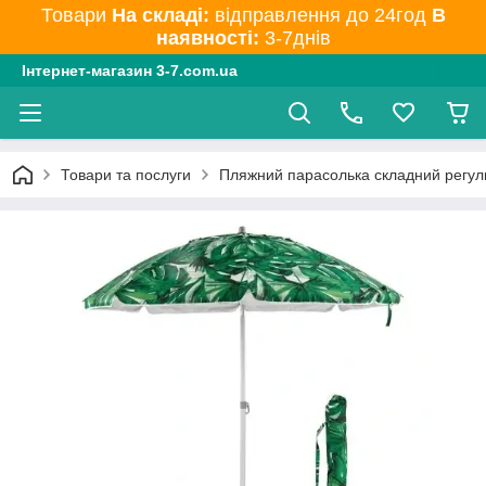
Товари
На складі:
відправлення до 24год
В
наявності:
3-7днів
Інтернет-магазин 3-7.com.ua
Товари та послуги
Пляжний парасолька складний регул