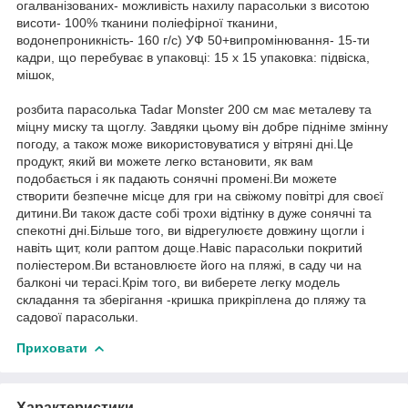
огалванізованих- можливість нахилу парасольки з висотою
висоти- 100% тканини поліефірної тканини,
водонепроникність- 160 г/с) УФ 50+випромінювання- 15-ти
кадри, що перебуває в упаковці: 15 х 15 упаковка: підвіска,
мішок,
розбита парасолька Tadar Monster 200 см має металеву та
міцну миску та щоглу. Завдяки цьому він добре підніме змінну
погоду, а також може використовуватися у вітряні дні.Це
продукт, який ви можете легко встановити, як вам
подобається і як падають сонячні промені.Ви можете
створити безпечне місце для гри на свіжому повітрі для своєї
дитини.Ви також дасте собі трохи відтінку в дуже сонячні та
спекотні дні.Більше того, ви відрегулюєте довжину щогли і
навіть щит, коли раптом доще.Навіс парасольки покритий
поліестером.Ви встановлюєте його на пляжі, в саду чи на
балконі чи терасі.Крім того, ви виберете легку модель
складання та зберігання -кришка прикріплена до пляжу та
садової парасольки.
Приховати
Характеристики