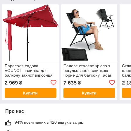
Парасоля садова
Садове сталеве крісло з
Скла
VOUNOT нахилна для
регульованою спинкою
пляж
балкону захист від сонця
чорне для балкону Tadar
балк
200x125 см прямокутна
см
2 969
7 635
2 1
₴
₴
UV 50+ червона з чохлом
Купити
Купити
Про нас
94% позитивних з 420 відгуків за рік