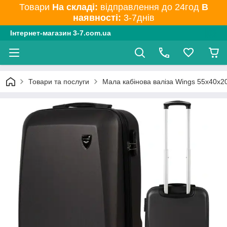
Товари
На складі:
відправлення до 24год
В
наявності:
3-7днів
Інтернет-магазин 3-7.com.ua
Товари та послуги
Мала кабінова валіза Wings 55x40x2