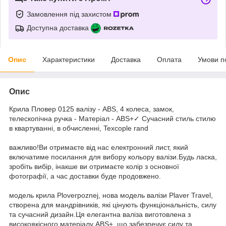
Замовлення під захистом
Доступна доставка
Опис
Характеристики
Доставка
Оплата
Умови п
Опис
Крила Пловер 0125 валізу - ABS, 4 колеса, замок,
телескопічна ручка - Матеріал - ABS+✓ Сучасний стиль стилю
в квартуванні, в обчисленні, Texcople rand
важливо!Ви отримаєте від нас електронний лист, який
включатиме посилання для вибору кольору валізи.Будь ласка,
зробіть вибір, інакше ви отримаєте колір з основної
фотографії, а час доставки буде продовжено.
модель крила Ploverpoznej, нова модель валізи Plaver Travel,
створена для мандрівників, які цінують функціональність, силу
та сучасний дизайн.Ця елегантна валіза виготовлена з
високоякісного матеріалу ABS+, що забезпечує силу та