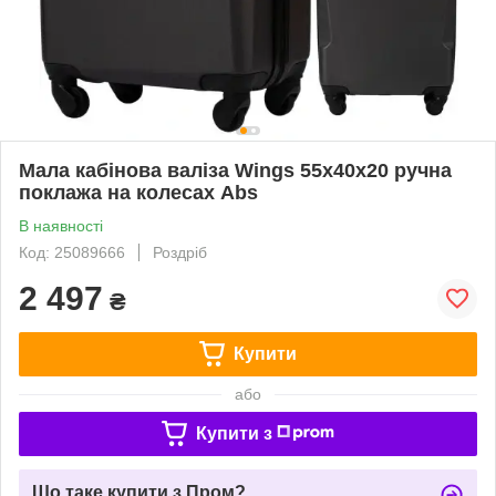
Мала кабінова валіза Wings 55x40x20 ручна
поклажа на колесах Abs
В наявності
Код: 25089666
Роздріб
2 497
₴
Купити
або
Купити з
Що таке купити з Пром?