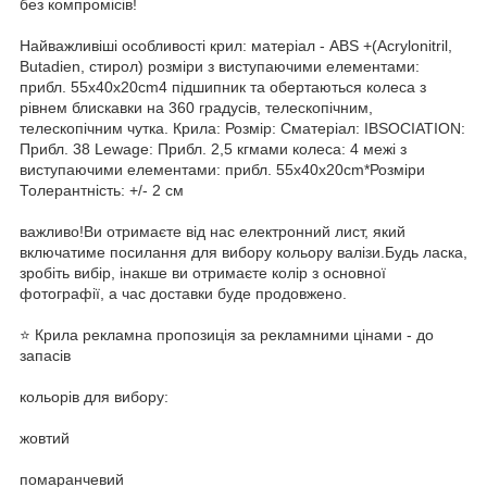
без компромісів!
Найважливіші особливості крил: матеріал - ABS +(Acrylonitril,
Butadien, стирол) розміри з виступаючими елементами:
прибл. 55x40x20cm4 підшипник та обертаються колеса з
рівнем блискавки на 360 градусів, телескопічним,
телескопічним чутка. Крила: Розмір: Сматеріал: IBSOCIATION:
Прибл. 38 Lewage: Прибл. 2,5 кгмами колеса: 4 межі з
виступаючими елементами: прибл. 55x40x20cm*Розміри
Толерантність: +/- 2 см
важливо!Ви отримаєте від нас електронний лист, який
включатиме посилання для вибору кольору валізи.Будь ласка,
зробіть вибір, інакше ви отримаєте колір з основної
фотографії, а час доставки буде продовжено.
⭐ Крила рекламна пропозиція за рекламними цінами - до
запасів
кольорів для вибору:
жовтий
помаранчевий