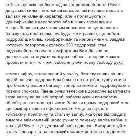
стійкість до всіх проблем під час подорожі. Seherer Plover
дивує свої сильні, інтенсивні кольори, які не лише надають
валізам унікальний характер, але й полегшують їх
ідентифікацію в аеропортах або в інших громадських
місцях.Завдяки цим яскравим кольором пошук власного
багажу стає простішим, ніж будь -коли раніше, що робить
подорожі ще більш комфортними та неприємними. Завдяки
чотирьох поворотних колесах 360 подорожей стає
надзвичайно легким та комфортним.Вам більше не
доведеться витягувати валізу за собою - тепер ви можете
провести її пліч -о -пліч, забезпечуючи повну свободу руху.
замок шифру, встановлений у валізу, безпеку ваших цінних
речей під час подорожі.Вам більше не потрібно турбуватися
про безпеку вашого багажу - тепер ви можете подорожувати з
повним спокоєм. Рівень ручки телескопа дозволяє адаптувати
свою валізу до ваших потреб, забезпечуючи комфортну
обробку незалежно від висоти.Завдяки цьому подорожей стає
ще комфортніше та ефективніше. Якщо ви шукаєте
компактну, практичну та стильну валізу, яка буде відповідати
вимогам авіакомпаній щодо ручного покважу, валіза кабіни з
колекції Plover - це ідеальний вибір для вас. Використовуйте
валізу Пловера та насолоджуйтесь комфортною подорожжю