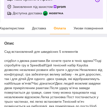
Замовлення під захистом
Доступна доставка
Характеристики
Доставка
Оплата
Умови повернення
Опис
Сад встановлений для швидкісних 5 елементів
спідбол з двома ракетами.Ви хочете грати в теніс вдома?Тоді
спробуйте гру в Speedball!Цей тенісний набір Kayoba
дозволяє незалежні розваги або грати з другом.Незалежно від
конфігурації, гра забезпечує велику забаву - як для дорослих,
так і для дітей.Для одного -двох гравців, які відображатимуть
найбільше м'ячів?Час дізнатися!Двоє людей можливі завдяки
двом прикріпленим ракетам.Після удару м'яча завжди
повертається до гравця, саме тому можна працювати над
незалежним відскоком.Легка установка Пост постачається у
трьох частинах, які легко встановити.Тенісний м'яч
розміщується на риболовлі, яка прикріплена до посту.Щоб