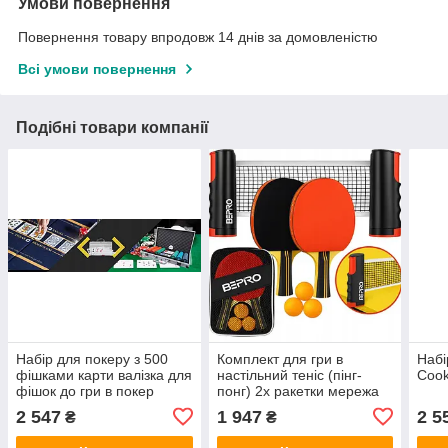
Умови повернення
Повернення товару впродовж 14 днів за домовленістю
Всі умови повернення
Подібні товари компанії
Набір для покеру з 500
Комплект для гри в
Набі
фішками карти валізка для
настільний теніс (пінг-
Cook
фішок до гри в покер
понг) 2x ракетки мережа
м'ячики
2 547
1 947
2 5
₴
₴