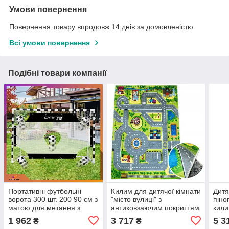
Умови повернення
Повернення товару впродовж 14 днів за домовленістю
Всі умови повернення
Подібні товари компанії
Портативні футбольні
Килим для дитячої кімнати
Дитя
ворота 300 шт. 200 90 см з
"місто вулиці" з
піно
матою для метання з
антиковзаючим покриттям
кили
отворами для футбольних
120x170 см
ручк
1 962
3 717
5 3
₴
₴
воріт 300x200cm