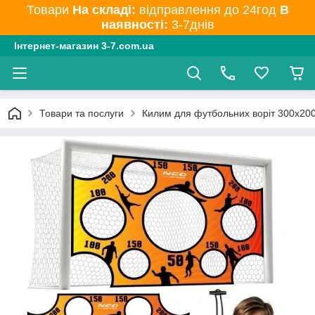
Товари
На складі:
відправлення до 24год
В
наявності:
3-7днів
Інтернет-магазин 3-7.com.ua
Товари та послуги
Килим для футбольних воріт 300x20