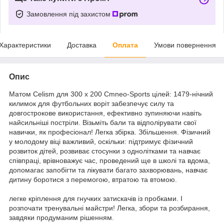
Замовлення під захистом
Характеристики
Доставка
Оплата
Умови повернення
Опис
Матом Celism для 300 x 200 Cmneo-Sports цілей: 1479-нічний
килимок для футбольних воріт забезпечує силу та
довгострокове використання, ефективно зупиняючи навіть
найсильніші постріли. Візьміть бали та відполірувати свої
навички, як професіонал! Легка збірка. Збільшення. Фізичний
у молодому віці важливий, оскільки: підтримує фізичний
розвиток дітей, розвиває стосунки з однолітками та навчає
співпраці, врівноважує час, проведений ще в школі та вдома,
допомагає запобігти та лікувати багато захворювань, навчає
дитину боротися з перемогою, втратою та втомою.
легке кріплення для гнучких затискачів із пробками. І
розпочати тренувальні майстри! Легка, збори та розбирання,
завдяки продуманим рішенням.