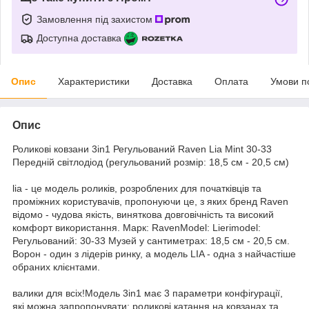
Замовлення під захистом
Доступна доставка
Опис
Характеристики
Доставка
Оплата
Умови п
Опис
Роликові ковзани 3in1 Регульований Raven Lia Mint 30-33
Передній світлодіод (регульований розмір: 18,5 см - 20,5 см)
lia - це модель роликів, розроблених для початківців та
проміжних користувачів, пропонуючи це, з яких бренд Raven
відомо - чудова якість, виняткова довговічність та високий
комфорт використання. Марк: RavenModel: Lierimodel:
Регульований: 30-33 Музей у сантиметрах: 18,5 см - 20,5 см.
Ворон - один з лідерів ринку, а модель LIA - одна з найчастіше
обраних клієнтами.
валики для всіх!Модель 3in1 має 3 параметри конфігурації,
які можна запропонувати: роликові катання на ковзанах та