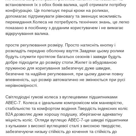
встановлення їх з обох боків валика, щоб отримати потрібну
конфігурацію. Це полегшує перші кроки на роликах,
допомагає підтримувати рівновагу та зменшує можливість
перекидання.Колеса не потребують технічних знань, це легко
показано в посібнику з доданим користувачем і не вимагає
відкручування валика.
просте регулювання розміру. Просто натисніть кнопку і
розкладіть передню оболонку взуття.Завдяки цьому ролики
будуть служити протягом багатьох сезонів і завжди будуть
добре підходити до розміру стопи.Жилет із вбудованою
пружиною для коригування забезпечує дуже швидке,
безпечне та надійне регулювання, при цьому даючи повну
впевненість, що розмір автоматично не змінюється при русі
нерівномірності.
Світлодіодні гумові колеса з вуглецевими підшипниками
ABEC-7. Колеса є ідеальним компромісом між маневрістю,
стабільністю та комфортом водіння.Твердість індексних коліс
82A дозволяє дуже хорошу подушку, зберігаючи адекватну
міцність коліс. Огляди вуглецю ABEC-7-це швидкі підшипники
з кульками з високої вуглецевої сталі з високою твердістю,
забезпечуючи низьку стійкість до кочення та стійкість до