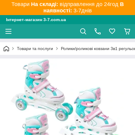
Товари
На складі:
відправлення до 24год
В
наявності:
3-7днів
Інтернет-магазин 3-7.com.ua
Товари та послуги
Ролики/роликові ковзани 3в1 регульо