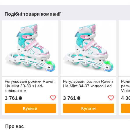
Подібні товари компанії
Регульовані ролики Raven
Регульовані ролики Raven
Роли
Lia Mint 30-33 з Led-
Lia Mint 34-37 колесо Led
регу
коліщатком
Viol
3 761
3 761
4 3
₴
₴
Купити
Купити
Про нас