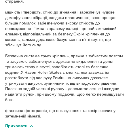
стирання.
міцність і твердість, стійкі до згинання і забезпечує чудове
демпфування вібрації, завдяки еластичності, воно прощає
більше помилок, забезпечуючи високу стійкість до
пошкодження. Гіміка в правому валиці - це найважливіший
елемент, відповідальний за безпеку.Окрім кріплення до
ковзань, гальмо додатково базується на п'яті взуття, що
збільшує його силу.
Безпечна система трьох кріплень, пряжка з зубчастим поясом
та засувкою забезпечують адекватне видалення та деякі
тримають стопу в взутті, запобігають стопі та безпечне
водіння.У Raven Roller Skates є кнопка, яка заважає їм
розстебнути під час руху.Ремінь на липучках дозволяє
утримувати шнурки, зупиняючи їх від випадкового рішення.
Пасек на задній частині рулону - допомагає легше і швидше
надягати рулон, при цьому подаючи, щоб легко переміщувати
його.
фактична фотографія, що показує шлях та колір сяючих у
затемненій кімнаті.
Приховати