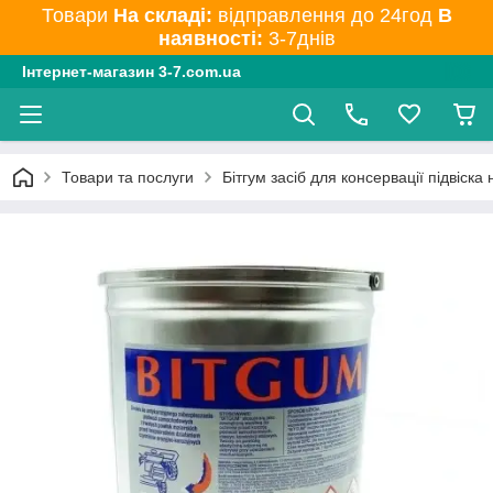
Товари
На складі:
відправлення до 24год
В
наявності:
3-7днів
Інтернет-магазин 3-7.com.ua
Товари та послуги
Бітгум засіб для консервації підвіска