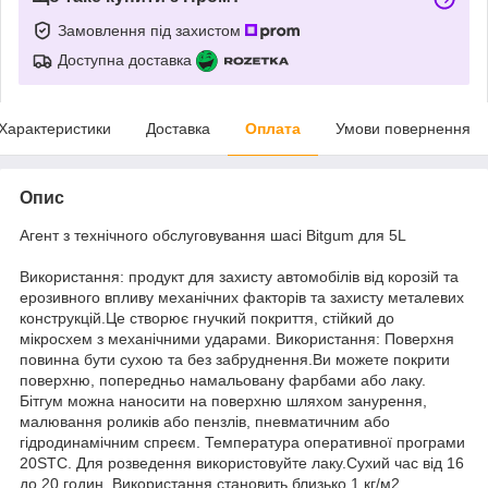
Замовлення під захистом
Доступна доставка
Характеристики
Доставка
Оплата
Умови повернення
Опис
Агент з технічного обслуговування шасі Bitgum для 5L
Використання: продукт для захисту автомобілів від корозій та
ерозивного впливу механічних факторів та захисту металевих
конструкцій.Це створює гнучкий покриття, стійкий до
мікросхем з механічними ударами. Використання: Поверхня
повинна бути сухою та без забруднення.Ви можете покрити
поверхню, попередньо намальовану фарбами або лаку.
Бітгум можна наносити на поверхню шляхом занурення,
малювання роликів або пензлів, пневматичним або
гідродинамічним спреєм. Температура оперативної програми
20STC. Для розведення використовуйте лаку.Сухий час від 16
до 20 годин. Використання становить близько 1 кг/м2