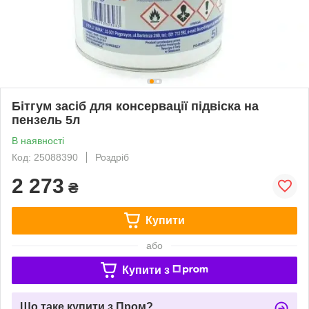
Бітгум засіб для консервації підвіска на
пензель 5л
В наявності
Код: 25088390
Роздріб
2 273
₴
Купити
або
Купити з
Що таке купити з Пром?